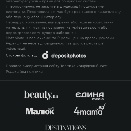
Інтернет-ресурсів – пряме для пошукових систем
гіперпосилання, не закрите від індексації пошуковими
системами. Гіперпосилання має бути розміщене в підзаголовку
або першому абзаці матеріалу.
Передрук, копіювання, відтворення або інше використання
матеріалів, які містять посилання на rexfeatures.com або
depositphotos.com, суворо заборонені.
Матеріали із позначками
!
та
P
розміщені на правах реклами.
Редакція не несе відповідальності за достовірність цієї
інформації.
Стокові фото від:
Правила використання сайту
Політика конфіденційності
Редакційна політика