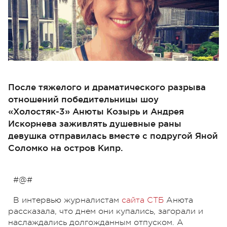
После тяжелого и драматического разрыва
отношений победительницы шоу
«Холостяк-3» Анюты Козырь и Андрея
Искорнева заживлять душевные раны
девушка отправилась вместе с подругой Яной
Соломко на остров Кипр.
#@#
В интервью журналистам
сайта СТБ
Анюта
рассказала, что днем они купались, загорали и
наслаждались долгожданным отпуском. А