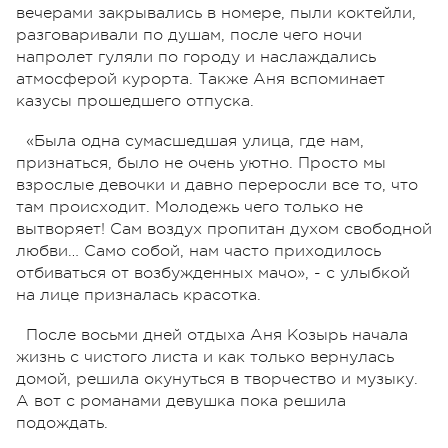
вечерами закрывались в номере, пыли коктейли,
разговаривали по душам, после чего ночи
напролет гуляли по городу и наслаждались
атмосферой курорта. Также Аня вспоминает
казусы прошедшего отпуска.
«Была одна сумасшедшая улица, где нам,
признаться, было не очень уютно. Просто мы
взрослые девочки и давно переросли все то, что
там происходит. Молодежь чего только не
вытворяет! Сам воздух пропитан духом свободной
любви… Само собой, нам часто приходилось
отбиваться от возбужденных мачо», - с улыбкой
на лице призналась красотка.
После восьми дней отдыха Аня Козырь начала
жизнь с чистого листа и как только вернулась
домой, решила окунуться в творчество и музыку.
А вот с романами девушка пока решила
подождать.