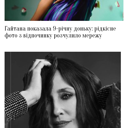
Гайтана показала 9-річну доньку: рідкісне
фото з відпочинку розчулило мережу