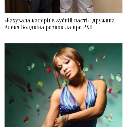
«Рахувала калорії в зубній пасті»: дружина
Алека Болдвіна розповіла про РХП