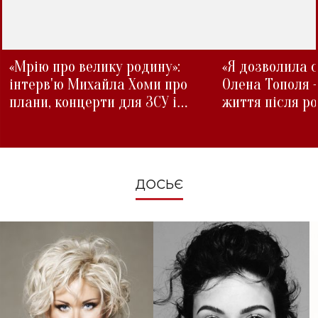
«Мрію про велику родину»:
«Я дозволила с
інтерв'ю Михайла Хоми про
Олена Тополя 
плани, концерти для ЗСУ і
життя після р
зміни під час війни
ДОСЬЄ