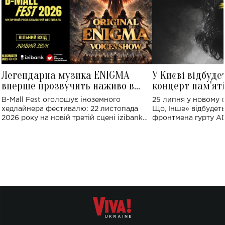
Легендарна музика ENIGMA
У Києві відбуде
вперше прозвучить наживо в
концерт пам'ят
Україні: де відбудеться концерт
Клименка: понад
B-Mall Fest оголошує іноземного
25 липня у новому o
виконають пісн
хедлайнера фестивалю: 22 листопада
Що, Інше» відбудеть
2026 року на новій третій сцені izibank
фронтмена гурту A
stage відбудеться українська прем'єра
Клименка. Це буде 
ENIGMA VOICES' ORIGINAL LIVE SHOW.
вечір, присвячений 
творчість стала си
справжньої любові д