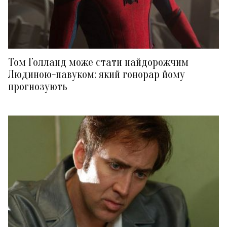
Том Голланд може стати найдорожчим
Людиною-павуком: який гонорар йому
прогнозують