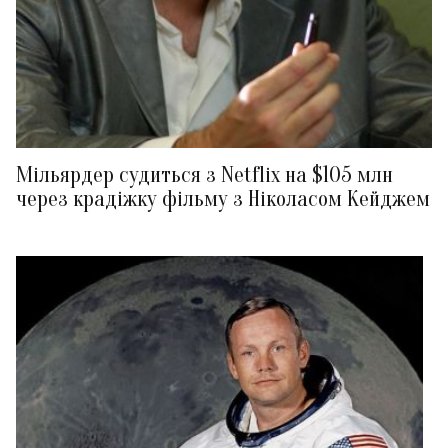
Мільярдер судиться з Netflix на $105 млн
через крадіжку фільму з Ніколасом Кейджем