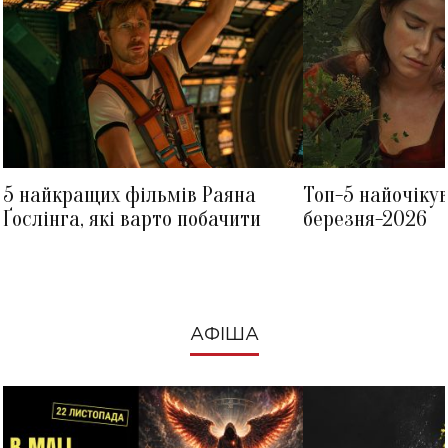
5 найкращих фільмів Раяна
Топ-5 найочіку
Ґослінга, які варто побачити
березня-2026
АФІША