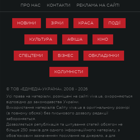
ПРО НАС
КОНТАКТИ
РЕКЛАМА НА САЙТІ
НОВИНИ
ЗІРКИ
КРАСА
ПОДІЇ
КУЛЬТУРА
АФІША
КІНО
СПЕЦТЕМИ
БІЗНЕС
ОБКЛАДИНКИ
КОЛУМНІСТИ
© ТОВ «ЕДІМЕДІА-УКРАЇНА», 2008 - 2026
Усі права на матеріали, розміщені на сайті viva.ua, охороняються
відповідно до законодавства України.
Використання матеріалів Сайту viva.ua в оригінальному розмірі
(в повному обсязі) без письмового дозволу редакції
забороняється.
Дозволяється републікація та цитування статей обсягом не
більше 250 знаків для одного інформаційного матеріалу, з
обов'язковим зазначенням посилання на джерело, а для