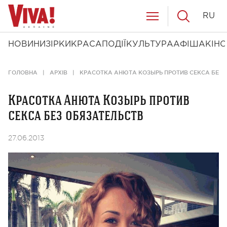
RU
НОВИНИ
ЗІРКИ
КРАСА
ПОДІЇ
КУЛЬТУРА
АФІША
КІНО
ГОЛОВНА
АРХІВ
КРАСОТКА АНЮТА КОЗЫРЬ ПРОТИВ СЕКСА БЕЗ 
Красотка Анюта Козырь против
секса без обязательств
27.06.2013