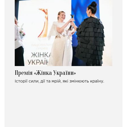
Премія «Жінка України»
Історії сили, дії та мрій, які змінюють країну.