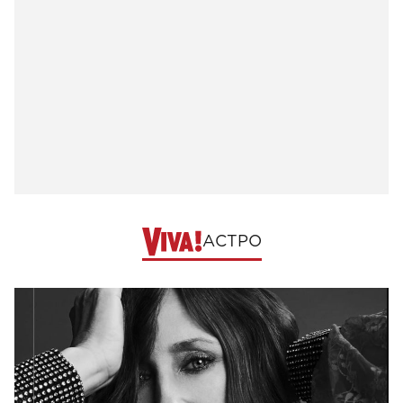
АСТРО