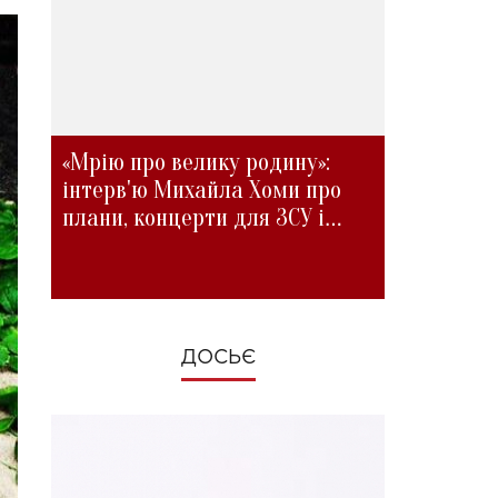
«Мрію про велику родину»:
інтерв'ю Михайла Хоми про
плани, концерти для ЗСУ і
зміни під час війни
ДОСЬЄ