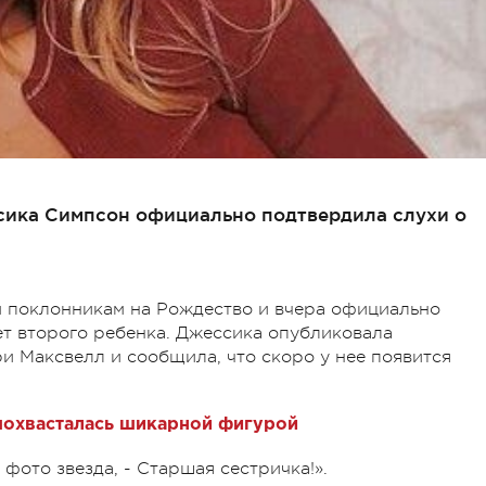
сика Симпсон официально подтвердила слухи о
м поклонникам на Рождество и вчера официально
ет второго ребенка. Джессика опубликовала
 Максвелл и сообщила, что скоро у нее появится
похвасталась шикарной фигурой
фото звезда, - Старшая сестричка!».