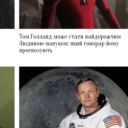
Том Голланд може стати найдорожчим
Людиною-павуком: який гонорар йому
прогнозують