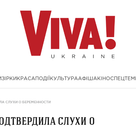
И
ЗІРКИ
КРАСА
ПОДІЇ
КУЛЬТУРА
АФІША
КІНО
СПЕЦТЕМ
А СЛУХИ О БЕРЕМЕННОСТИ
одтвердила слухи о