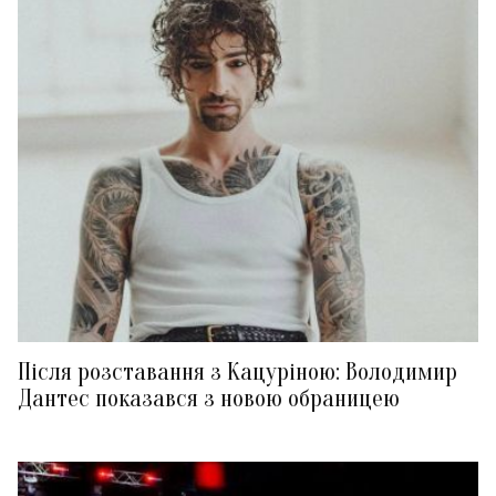
Після розставання з Кацуріною: Володимир
Дантес показався з новою обраницею