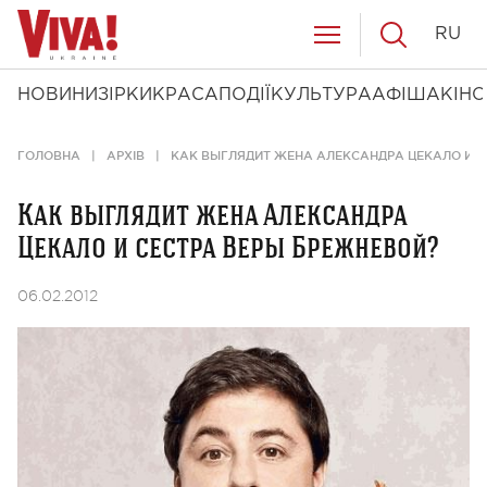
RU
НОВИНИ
ЗІРКИ
КРАСА
ПОДІЇ
КУЛЬТУРА
АФІША
КІНО
ГОЛОВНА
АРХІВ
КАК ВЫГЛЯДИТ ЖЕНА АЛЕКСАНДРА ЦЕКАЛО И С
Как выглядит жена Александра
Цекало и сестра Веры Брежневой?
06.02.2012