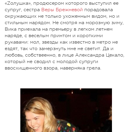
«Zолушка», продюсером которого выступил ее
супруг, сестра
Веры Брежневой
порадовала
окружающих не только ухоженным видом, но и
стильным нарядом. Не смотря на морозную зиму,
Вика приехала на премьеру в легком летнем
наряде, с веселым принтом и короткими
рукавами: мол, звезды как известно в метро не
ездят, так что замерзнуть мне не светит. Да и
любовь, собствеенно, в лице Александра Цекало,
который не сводил с молодой супруги
ввосхищенного взора, наверняка грела.