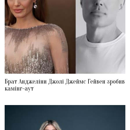
Брат Анджеліни Джолі Джеймс Гейвен зробив
камінг-аут