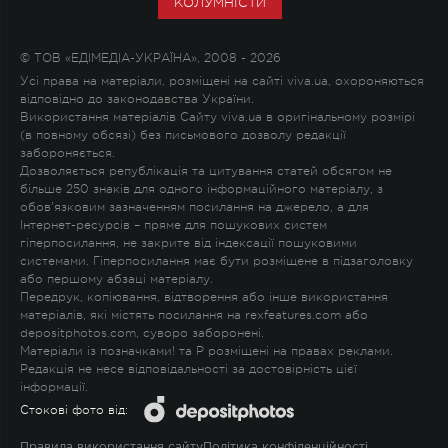
КОЛУМНІСТИ
© ТОВ «ЕДІМЕДІА-УКРАЇНА», 2008 - 2026
Усі права на матеріали, розміщені на сайті viva.ua, охороняються
відповідно до законодавства України.
Використання матеріалів Сайту viva.ua в оригінальному розмірі
(в повному обсязі) без письмового дозволу редакції
забороняється.
Дозволяється републікація та цитування статей обсягом не
більше 250 знаків для одного інформаційного матеріалу, з
обов'язковим зазначенням посилання на джерело, а для
Інтернет-ресурсів – пряме для пошукових систем
гіперпосилання, не закрите від індексації пошуковими
системами. Гіперпосилання має бути розміщене в підзаголовку
або першому абзаці матеріалу.
Передрук, копіювання, відтворення або інше використання
матеріалів, які містять посилання на rexfeatures.com або
depositphotos.com, суворо заборонені.
Матеріали із позначками
!
та
P
розміщені на правах реклами.
Редакція не несе відповідальності за достовірність цієї
інформації.
Стокові фото від:
Правила використання сайту
Політика конфіденційності