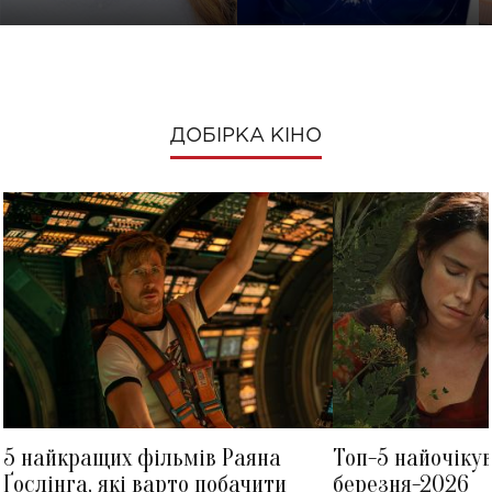
ДОБІРКА КІНО
5 найкращих фільмів Раяна
Топ-5 найочіку
Ґослінга, які варто побачити
березня-2026