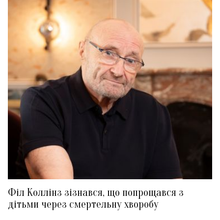
Філ Коллінз зізнався, що попрощався з
дітьми через смертельну хворобу