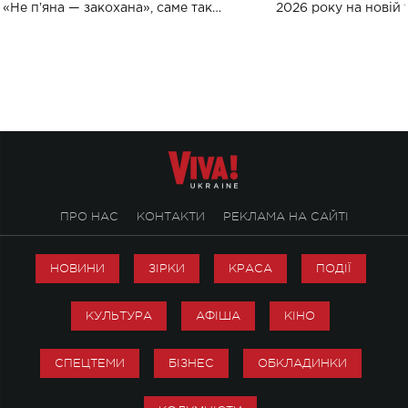
«Не пʼяна — закохана», саме так
2026 року на новій т
символічно названо майбутній концерт
stage відбудеться у
ALENA OMARGALIEVA.
ENIGMA VOICES' OR
ПРО НАС
КОНТАКТИ
РЕКЛАМА НА САЙТІ
НОВИНИ
ЗІРКИ
КРАСА
ПОДІЇ
КУЛЬТУРА
АФІША
КІНО
СПЕЦТЕМИ
БІЗНЕС
ОБКЛАДИНКИ