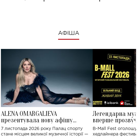
АФІША
ALENA OMARGALIEVA
Легендарна му
презентувала нову афішу
вперше прозвуч
великого концерту в Палаці
Україні: де від
7 листопада 2026 року Палац спорту
B-Mall Fest оголош
спорту
стане місцем великої музичної історії —
хедлайнера фестива