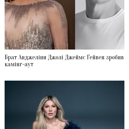
Брат Анджеліни Джолі Джеймс Гейвен зробив
камінг-аут