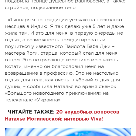
подарила певице душевное равновесие, а также
стройное, подкачанное тело.
«1 января я по традиции уезжаю на несколько
месяцев в Индию. Я так делаю уже 5 лет и даже
жила там. И это для меня, в первую очередь, не
отдых, а возможность помедитировать и
поучиться у известного Пайлота Баба Джи –
мастера йоги, старца, который стал для меня
отцом. Это потрясающе изменило мою жизнь.
Кстати, именно он благословил меня на
возвращение в профессию. Это не настолько
отдых для тела, как очень глубокий отдых для
души», – сообщила Наталья во время съемок
«Большого новогоднего приключения» на
телеканале «Украина».
ЧИТАЙТЕ ТАКЖЕ:
20 неудобных вопросов
Наталье Могилевской: интервью Viva!