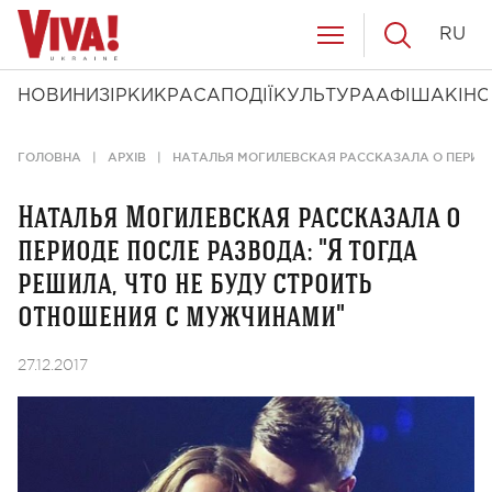
RU
НОВИНИ
ЗІРКИ
КРАСА
ПОДІЇ
КУЛЬТУРА
АФІША
КІНО
ГОЛОВНА
АРХІВ
НАТАЛЬЯ МОГИЛЕВСКАЯ РАССКАЗАЛА О ПЕРИОД
Наталья Могилевская рассказала о
периоде после развода: "Я тогда
решила, что не буду строить
отношения с мужчинами"
27.12.2017