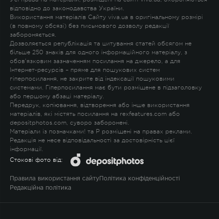
відповідно до законодавства України.
Використання матеріалів Сайту viva.ua в оригінальному розмірі
(в повному обсязі) без письмового дозволу редакції
забороняється.
Дозволяється републікація та цитування статей обсягом не
більше 250 знаків для одного інформаційного матеріалу, з
обов'язковим зазначенням посилання на джерело, а для
Інтернет-ресурсів – пряме для пошукових систем
гіперпосилання, не закрите від індексації пошуковими
системами. Гіперпосилання має бути розміщене в підзаголовку
або першому абзаці матеріалу.
Передрук, копіювання, відтворення або інше використання
матеріалів, які містять посилання на rexfeatures.com або
depositphotos.com, суворо заборонені.
Матеріали із позначками
!
та
P
розміщені на правах реклами.
Редакція не несе відповідальності за достовірність цієї
інформації.
Стокові фото від:
Правила використання сайту
Політика конфіденційності
Редакційна політика