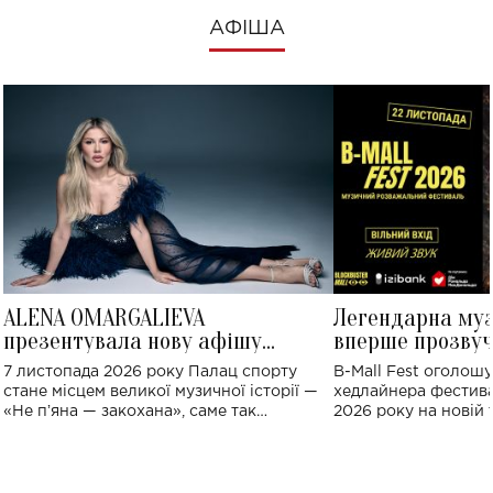
АФІША
ALENA OMARGALIEVA
Легендарна му
презентувала нову афішу
вперше прозвуч
великого концерту в Палаці
Україні: де від
7 листопада 2026 року Палац спорту
B-Mall Fest оголош
спорту
стане місцем великої музичної історії —
хедлайнера фестива
«Не пʼяна — закохана», саме так
2026 року на новій т
символічно названо майбутній концерт
stage відбудеться у
ALENA OMARGALIEVA.
ENIGMA VOICES' OR