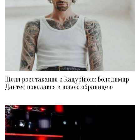
Після розставання з Кацуріною: Володимир
Дантес показався з новою обраницею