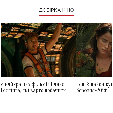
ДОБІРКА КІНО
5 найкращих фільмів Раяна
Топ-5 найочіку
Ґослінга, які варто побачити
березня-2026