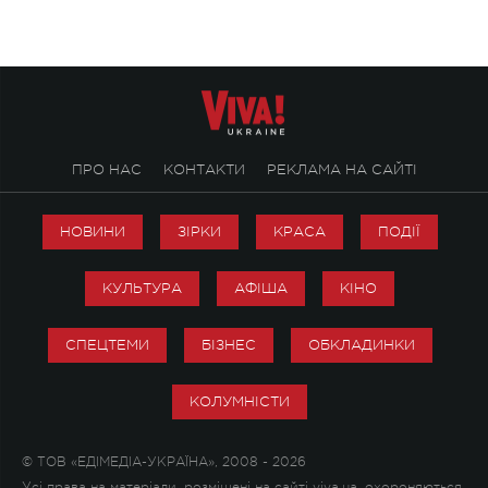
ПРО НАС
КОНТАКТИ
РЕКЛАМА НА САЙТІ
НОВИНИ
ЗІРКИ
КРАСА
ПОДІЇ
КУЛЬТУРА
АФІША
КІНО
СПЕЦТЕМИ
БІЗНЕС
ОБКЛАДИНКИ
КОЛУМНІСТИ
© ТОВ «ЕДІМЕДІА-УКРАЇНА», 2008 - 2026
Усі права на матеріали, розміщені на сайті viva.ua, охороняються