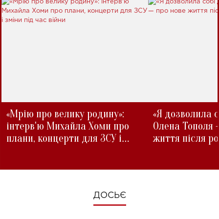
«Мрію про велику родину»:
«Я дозволила с
інтерв'ю Михайла Хоми про
Олена Тополя 
плани, концерти для ЗСУ і
життя після р
зміни під час війни
ДОСЬЄ