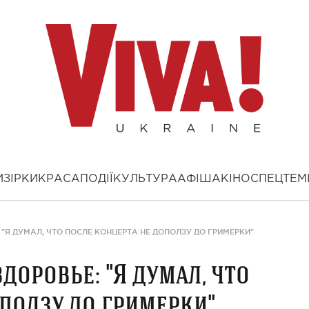
И
ЗІРКИ
КРАСА
ПОДІЇ
КУЛЬТУРА
АФІША
КІНО
СПЕЦТЕМ
 "Я ДУМАЛ, ЧТО ПОСЛЕ КОНЦЕРТА НЕ ДОПОЛЗУ ДО ГРИМЕРКИ"
доровье: "Я думал, что
оползу до гримерки"