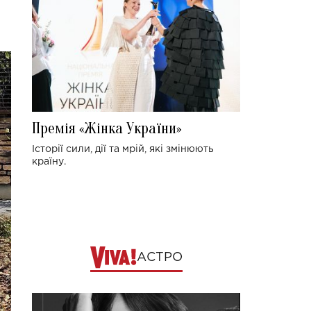
Премія «Жінка України»
Історії сили, дії та мрій, які змінюють
країну.
АСТРО