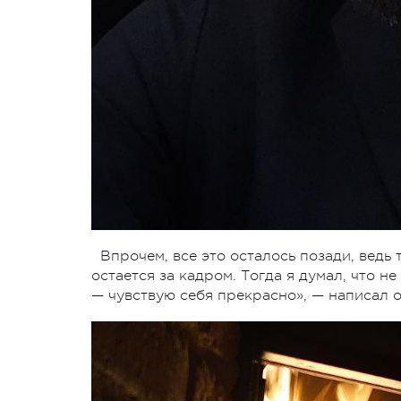
Впрочем, все это осталось позади, ведь
остается за кадром. Тогда я думал, что н
— чувствую себя прекрасно», — написал о