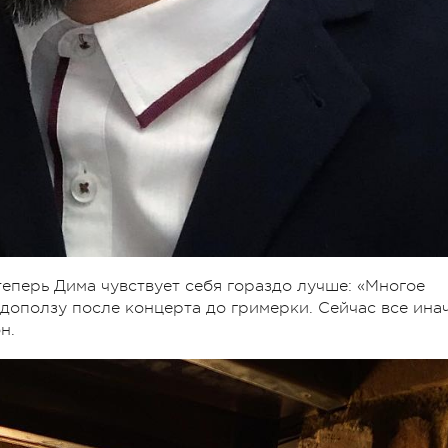
 теперь Дима чувствует себя гораздо лучше: «Многое
е доползу после концерта до гримерки. Сейчас все ина
н.