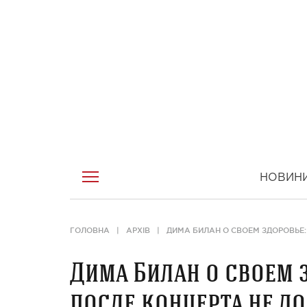
НОВИН
ГОЛОВНА
АРХІВ
ДИМА БИЛАН О СВОЕМ ЗДОРОВЬЕ:
Дима Билан о своем з
после концерта не д