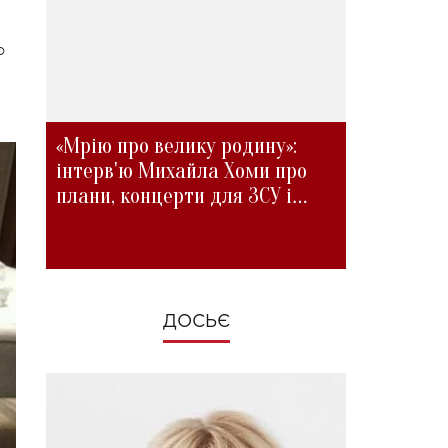
о
«Мрію про велику родину»:
інтерв'ю Михайла Хоми про
плани, концерти для ЗСУ і
зміни під час війни
ДОСЬЄ