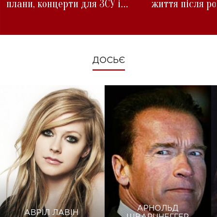
плани, концерти для ЗСУ і
життя після р
зміни під час війни
ДОСЬЄ
АРНОЛЬД
АВРІЛ ЛАВІН