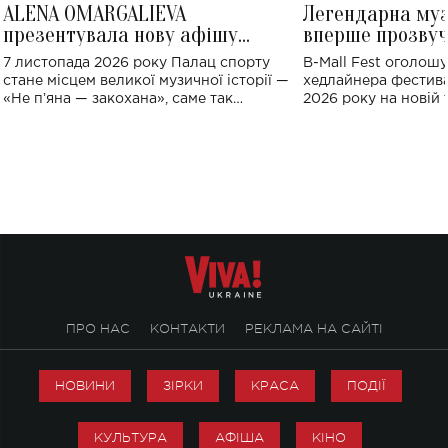
ALENA OMARGALIEVA
Легендарна му
презентувала нову афішу
вперше прозвуч
великого концерту в Палаці
Україні: де від
7 листопада 2026 року Палац спорту
B-Mall Fest оголош
спорту
стане місцем великої музичної історії —
хедлайнера фестива
«Не пʼяна — закохана», саме так
2026 року на новій т
символічно названо майбутній концерт
stage відбудеться у
ALENA OMARGALIEVA.
ENIGMA VOICES' OR
ПРО НАС
КОНТАКТИ
РЕКЛАМА НА САЙТІ
НОВИНИ
ЗІРКИ
КРАСА
ПОДІЇ
КУЛЬТУРА
АФІША
КІНО