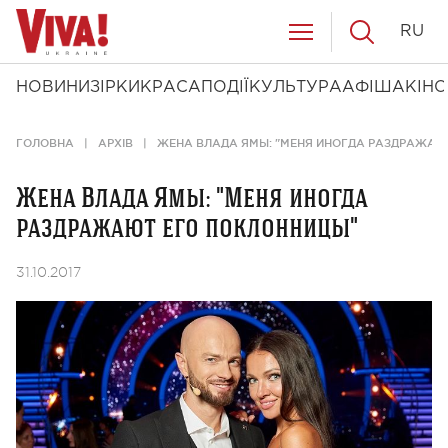
RU
НОВИНИ
ЗІРКИ
КРАСА
ПОДІЇ
КУЛЬТУРА
АФІША
КІНО
ГОЛОВНА
АРХІВ
ЖЕНА ВЛАДА ЯМЫ: "МЕНЯ ИНОГДА РАЗДРАЖАЮ
Жена Влада Ямы: "Меня иногда
раздражают его поклонницы"
31.10.2017