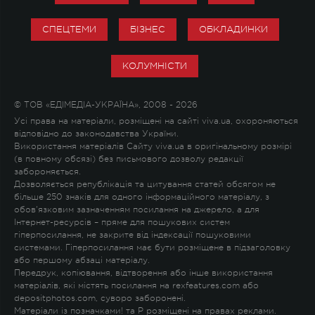
СПЕЦТЕМИ
БІЗНЕС
ОБКЛАДИНКИ
КОЛУМНІСТИ
© ТОВ «ЕДІМЕДІА-УКРАЇНА», 2008 - 2026
Усі права на матеріали, розміщені на сайті viva.ua, охороняються
відповідно до законодавства України.
Використання матеріалів Сайту viva.ua в оригінальному розмірі
(в повному обсязі) без письмового дозволу редакції
забороняється.
Дозволяється републікація та цитування статей обсягом не
більше 250 знаків для одного інформаційного матеріалу, з
обов'язковим зазначенням посилання на джерело, а для
Інтернет-ресурсів – пряме для пошукових систем
гіперпосилання, не закрите від індексації пошуковими
системами. Гіперпосилання має бути розміщене в підзаголовку
або першому абзаці матеріалу.
Передрук, копіювання, відтворення або інше використання
матеріалів, які містять посилання на rexfeatures.com або
depositphotos.com, суворо заборонені.
Матеріали із позначками
!
та
P
розміщені на правах реклами.