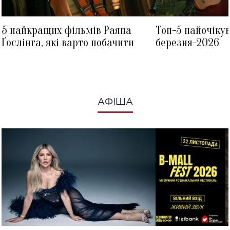
5 найкращих фільмів Раяна
Топ-5 найочіку
Ґослінга, які варто побачити
березня-2026
АФІША