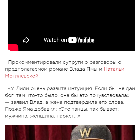
Прокомментировали супруги о разговоры о
предполагаемом романе Влада Ямы и
Натальи
Могилевской
.
«У Лили очень развита интуиция. Если бы, не дай
бог, там что-то было, она бы это почувствовала
»
,
— заявил Влад, а жена подтвердила его слова.
Позже Яма добавил:
«
Это танцы, так бывает:
мужчина, женщина, паркет...»