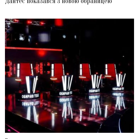
Дантес показався з новою обраницею