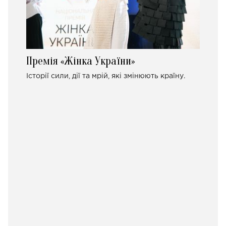
Премія «Жінка України»
Історії сили, дії та мрій, які змінюють країну.