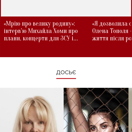
«Мрію про велику родину»:
«Я дозволила с
інтерв'ю Михайла Хоми про
Олена Тополя 
плани, концерти для ЗСУ і
життя після р
зміни під час війни
ДОСЬЄ