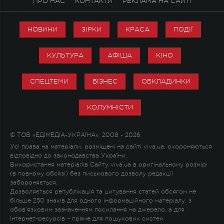
ПРО НАС
КОНТАКТИ
РЕКЛАМА НА САЙТІ
НОВИНИ
ЗІРКИ
КРАСА
ПОДІЇ
КУЛЬТУРА
АФІША
КІНО
СПЕЦТЕМИ
БІЗНЕС
ОБКЛАДИНКИ
КОЛУМНІСТИ
© ТОВ «ЕДІМЕДІА-УКРАЇНА», 2008 - 2026
Усі права на матеріали, розміщені на сайті viva.ua, охороняються
відповідно до законодавства України.
Використання матеріалів Сайту viva.ua в оригінальному розмірі
(в повному обсязі) без письмового дозволу редакції
забороняється.
Дозволяється републікація та цитування статей обсягом не
більше 250 знаків для одного інформаційного матеріалу, з
обов'язковим зазначенням посилання на джерело, а для
Інтернет-ресурсів – пряме для пошукових систем