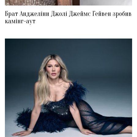
Брат Анджеліни Джолі Джеймс Гейвен зробив
камінг-аут