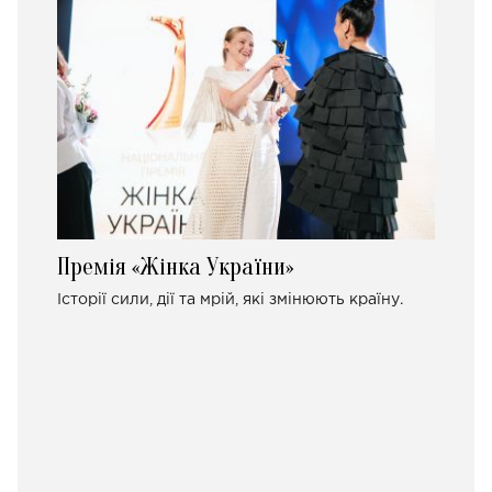
Премія «Жінка України»
Історії сили, дії та мрій, які змінюють країну.