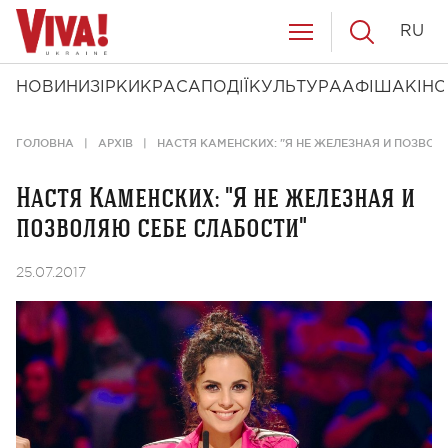
RU
НОВИНИ
ЗІРКИ
КРАСА
ПОДІЇ
КУЛЬТУРА
АФІША
КІНО
ГОЛОВНА
АРХІВ
НАСТЯ КАМЕНСКИХ: "Я НЕ ЖЕЛЕЗНАЯ И ПОЗВОЛ
Настя Каменских: "Я не железная и
позволяю себе слабости"
25.07.2017