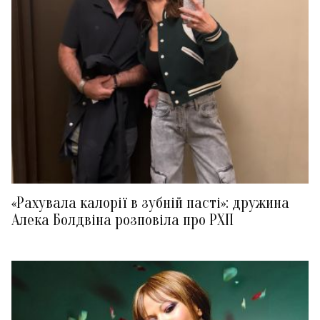
«Рахувала калорії в зубній пасті»: дружина
Алека Болдвіна розповіла про РХП