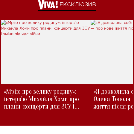
ЕКСКЛЮЗИВ
«Мрію про велику родину»:
«Я дозволила с
інтерв'ю Михайла Хоми про
Олена Тополя 
плани, концерти для ЗСУ і
життя після р
зміни під час війни