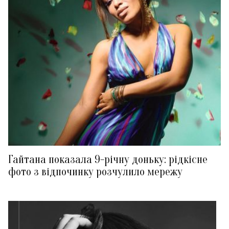
Гайтана показала 9-річну доньку: рідкісне
фото з відпочинку розчулило мережу