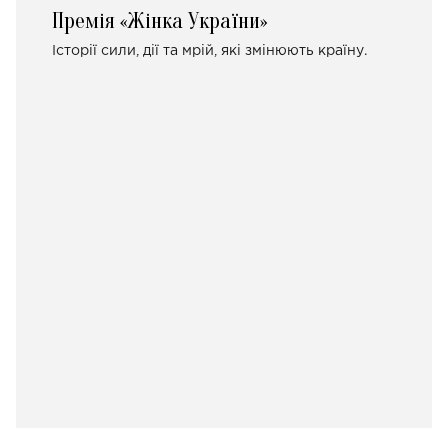
Премія «Жінка України»
Історії сили, дії та мрій, які змінюють країну.