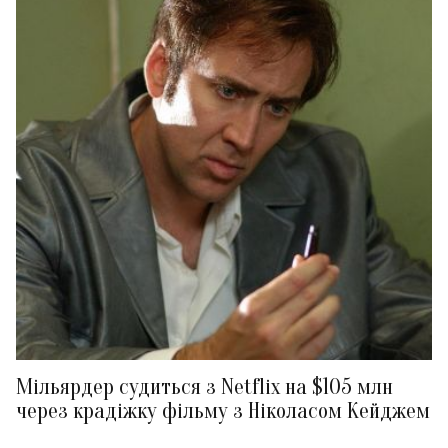
Мільярдер судиться з Netflix на $105 млн
через крадіжку фільму з Ніколасом Кейджем