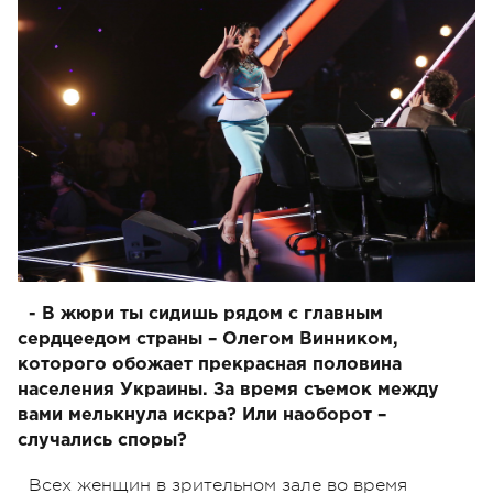
- В жюри ты сидишь рядом с главным
сердцеедом страны – Олегом Винником,
которого обожает прекрасная половина
населения Украины. За время съемок между
вами мелькнула искра? Или наоборот –
случались споры?
Всех женщин в зрительном зале во время