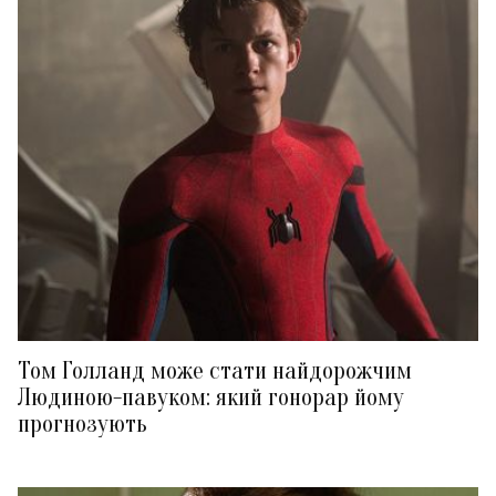
Том Голланд може стати найдорожчим
Людиною-павуком: який гонорар йому
прогнозують