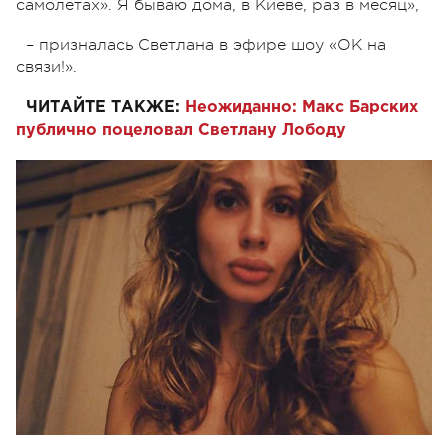
самолетах». Я бываю дома, в Киеве, раз в месяц»,
– призналась Светлана в эфире шоу «ОК на
связи!».
ЧИТАЙТЕ ТАКЖЕ:
Неожиданно: Макс Барских
публично поцеловал Светлану Лободу