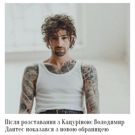
Після розставання з Кацуріною: Володимир
Дантес показався з новою обраницею