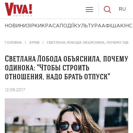
RU
НОВИНИ
ЗІРКИ
КРАСА
ПОДІЇ
КУЛЬТУРА
АФІША
КІНО
ГОЛОВНА
АРХІВ
СВЕТЛАНА ЛОБОДА ОБЪЯСНИЛА, ПОЧЕМУ ОДИНО
Светлана Лобода объяснила, почему
одинока: "Чтобы строить
отношения, надо брать отпуск"
12.06.2017