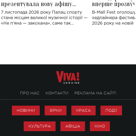
презентувала нову афішу
вперше прозвуч
великого концерту в Палаці
Україні: де від
7 листопада 2026 року Палац спорту
B-Mall Fest оголош
спорту
стане місцем великої музичної історії —
хедлайнера фестива
«Не пʼяна — закохана», саме так
2026 року на новій т
символічно названо майбутній концерт
stage відбудеться у
ALENA OMARGALIEVA.
ENIGMA VOICES' OR
ПРО НАС
КОНТАКТИ
РЕКЛАМА НА САЙТІ
НОВИНИ
ЗІРКИ
КРАСА
ПОДІЇ
КУЛЬТУРА
АФІША
КІНО