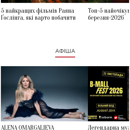
5 найкращих фільмів Раяна
Топ-5 найочіку
Ґослінга, які варто побачити
березня-2026
АФІША
ALENA OMARGALIEVA
Легендарна му