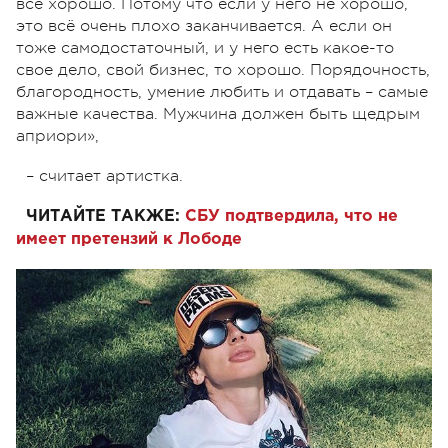
всё хорошо. Потому что если у него не хорошо,
это всё очень плохо заканчивается. А если он
тоже самодостаточный, и у него есть какое-то
свое дело, свой бизнес, то хорошо. Порядочность,
благородность, умение любить и отдавать – самые
важные качества. Мужчина должен быть щедрым
априори»,
– считает артистка.
ЧИТАЙТЕ ТАКЖЕ:
СБУ подтвердила, что не
имеет претензий к Лободе