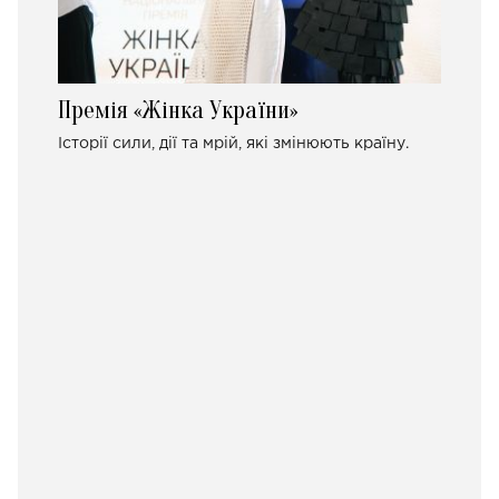
Премія «Жінка України»
Історії сили, дії та мрій, які змінюють країну.