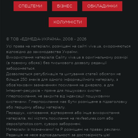
СПЕЦТЕМИ
БІЗНЕС
ОБКЛАДИНКИ
КОЛУМНІСТИ
© ТОВ «ЕДІМЕДІА-УКРАЇНА», 2008 - 2026
Усі права на матеріали, розміщені на сайті viva.ua, охороняються
відповідно до законодавства України.
Використання матеріалів Сайту viva.ua в оригінальному розмірі
(в повному обсязі) без письмового дозволу редакції
забороняється.
Дозволяється републікація та цитування статей обсягом не
більше 250 знаків для одного інформаційного матеріалу, з
обов'язковим зазначенням посилання на джерело, а для
Інтернет-ресурсів – пряме для пошукових систем
гіперпосилання, не закрите від індексації пошуковими
системами. Гіперпосилання має бути розміщене в підзаголовку
або першому абзаці матеріалу.
Передрук, копіювання, відтворення або інше використання
матеріалів, які містять посилання на rexfeatures.com або
depositphotos.com, суворо заборонені.
Матеріали із позначками
!
та
P
розміщені на правах реклами.
Редакція не несе відповідальності за достовірність цієї