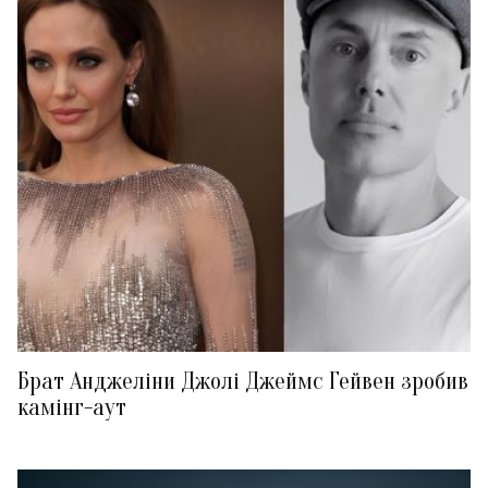
Брат Анджеліни Джолі Джеймс Гейвен зробив
камінг-аут