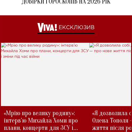
ДОБІРКИ ГОРОСКОПІВ НА 2026 РІК
ЕКСКЛЮЗИВ
«Мрію про велику родину»:
«Я дозволила с
інтерв'ю Михайла Хоми про
Олена Тополя 
плани, концерти для ЗСУ і
життя після р