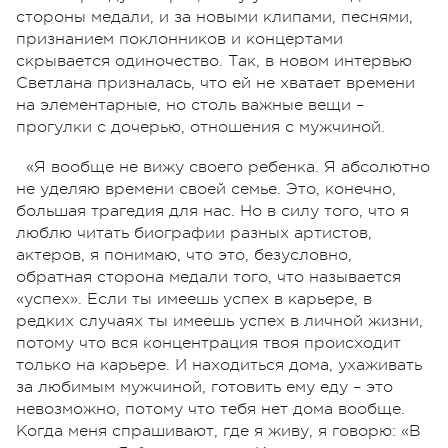
стороны медали, и за новыми клипами, песнями,
признанием поклонников и концертами
скрывается одиночество. Так, в новом интервью
Светлана призналась, что ей не хватает времени
на элементарные, но столь важные вещи –
прогулки с дочерью, отношения с мужчиной.
«Я вообще не вижу своего ребенка. Я абсолютно
не уделяю времени своей семье. Это, конечно,
большая трагедия для нас. Но в силу того, что я
люблю читать биографии разных артистов,
актеров, я понимаю, что это, безусловно,
обратная сторона медали того, что называется
«успех». Если ты имеешь успех в карьере, в
редких случаях ты имеешь успех в личной жизни,
потому что вся концентрация твоя происходит
только на карьере. И находиться дома, ухаживать
за любимым мужчиной, готовить ему еду – это
невозможно, потому что тебя нет дома вообще.
Когда меня спрашивают, где я живу, я говорю: «В