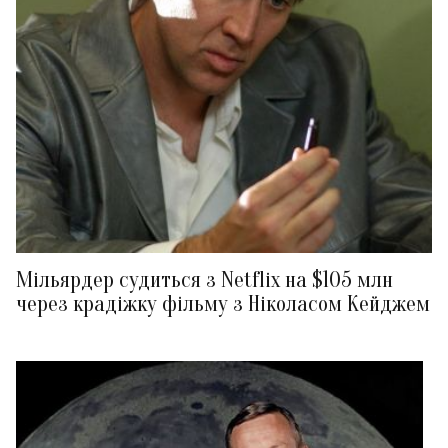
Мільярдер судиться з Netflix на $105 млн
через крадіжку фільму з Ніколасом Кейджем