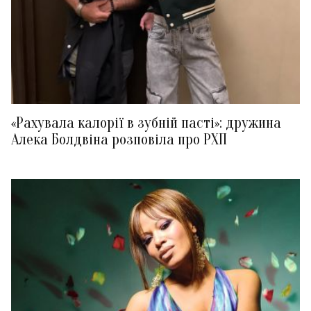
«Рахувала калорії в зубній пасті»: дружина
Алека Болдвіна розповіла про РХП