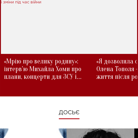
«Мрію про велику родину»:
«Я дозволила с
інтерв'ю Михайла Хоми про
Олена Тополя 
плани, концерти для ЗСУ і
життя після р
зміни під час війни
ДОСЬЄ