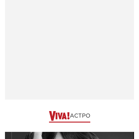
АСТРО