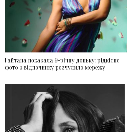
Гайтана показала 9-річну доньку: рідкісне
фото з відпочинку розчулило мережу