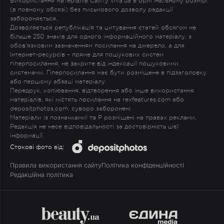
Використання матеріалів Сайту viva.ua в оригінальному розмірі
(в повному обсязі) без письмового дозволу редакції
забороняється.
Дозволяється републікація та цитування статей обсягом не
більше 250 знаків для одного інформаційного матеріалу, з
обов'язковим зазначенням посилання на джерело, а для
Інтернет-ресурсів – пряме для пошукових систем
гіперпосилання, не закрите від індексації пошуковими
системами. Гіперпосилання має бути розміщене в підзаголовку
або першому абзаці матеріалу.
Передрук, копіювання, відтворення або інше використання
матеріалів, які містять посилання на rexfeatures.com або
depositphotos.com, суворо заборонені.
Матеріали із позначками
!
та
P
розміщені на правах реклами.
Редакція не несе відповідальності за достовірність цієї
інформації.
Стокові фото від:
Правила використання сайту
Політика конфіденційності
Редакційна політика