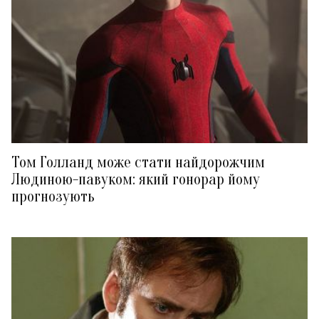
Том Голланд може стати найдорожчим
Людиною-павуком: який гонорар йому
прогнозують