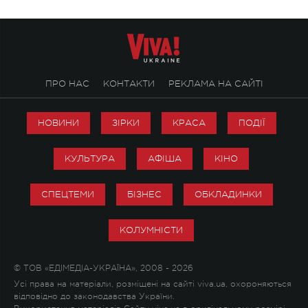
ПРО НАС
КОНТАКТИ
РЕКЛАМА НА САЙТІ
НОВИНИ
ЗІРКИ
КРАСА
ПОДІЇ
КУЛЬТУРА
АФІША
КІНО
СПЕЦТЕМИ
БІЗНЕС
ОБКЛАДИНКИ
КОЛУМНІСТИ
© ТОВ «ЕДІМЕДІА-УКРАЇНА», 2008 - 2026
Усі права на матеріали, розміщені на сайті viva.ua, охороняються
відповідно до законодавства України.