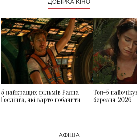
ДОБІРКА КІНО
5 найкращих фільмів Раяна
Топ-5 найочіку
Ґослінга, які варто побачити
березня-2026
АФІША