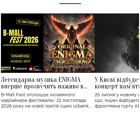
Легендарна музика ENIGMA
У Києві відбуде
вперше прозвучить наживо в
концерт пам'ят
Україні: де відбудеться концерт
Клименка: понад
B-Mall Fest оголошує іноземного
25 липня у новому o
виконають пісн
хедлайнера фестивалю: 22 листопада
Що, Інше» відбудеть
2026 року на новій третій сцені izibank
фронтмена гурту A
stage відбудеться українська прем'єра
Клименка. Це буде 
ENIGMA VOICES' ORIGINAL LIVE SHOW.
вечір, присвячений 
творчість стала си
справжньої любові д