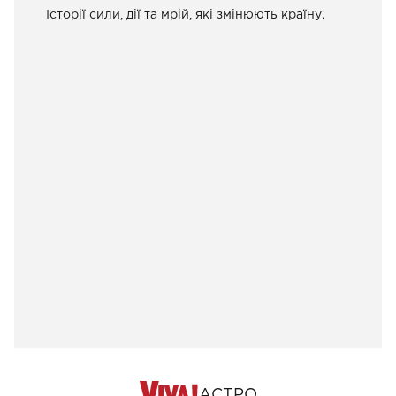
Історії сили, дії та мрій, які змінюють країну.
АСТРО