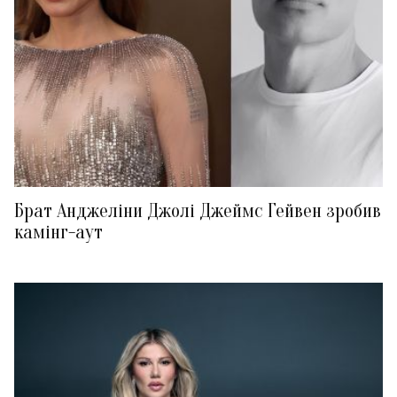
Брат Анджеліни Джолі Джеймс Гейвен зробив
камінг-аут