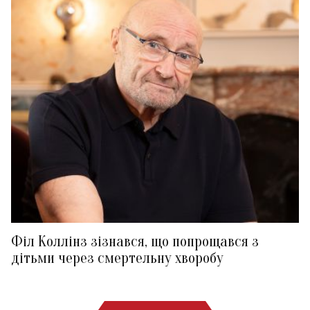
Філ Коллінз зізнався, що попрощався з
дітьми через смертельну хворобу