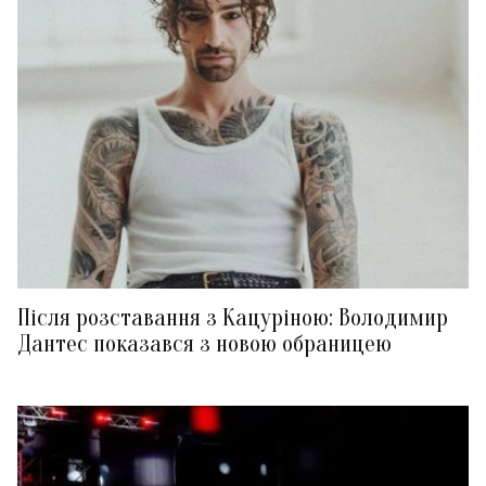
Після розставання з Кацуріною: Володимир
Дантес показався з новою обраницею