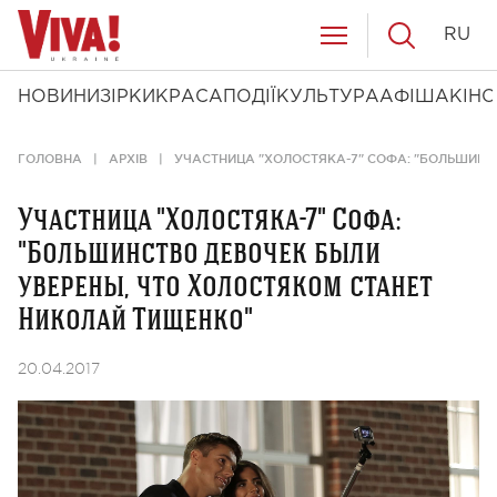
RU
НОВИНИ
ЗІРКИ
КРАСА
ПОДІЇ
КУЛЬТУРА
АФІША
КІНО
ГОЛОВНА
АРХІВ
УЧАСТНИЦА "ХОЛОСТЯКА-7" СОФА: "БОЛЬШИНС
Участница "Холостяка-7" Софа:
"Большинство девочек были
уверены, что Холостяком станет
Николай Тищенко"
20.04.2017