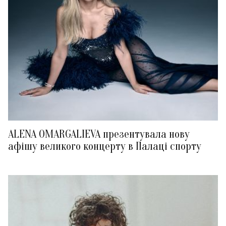
ALENA OMARGALIEVA презентувала нову
афішу великого концерту в Палаці спорту