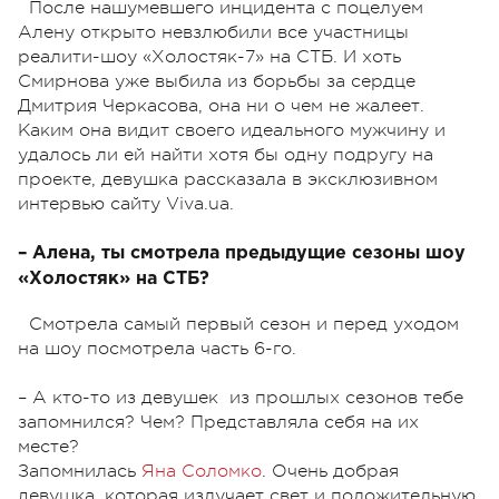
После нашумевшего инцидента с поцелуем
Алену открыто невзлюбили все участницы
реалити-шоу «Холостяк-7» на СТБ. И хоть
Смирнова уже выбила из борьбы за сердце
Дмитрия Черкасова, она ни о чем не жалеет.
Каким она видит своего идеального мужчину и
удалось ли ей найти хотя бы одну подругу на
проекте, девушка рассказала в эксклюзивном
интервью сайту Viva.ua.
– Алена, ты смотрела предыдущие сезоны шоу
«Холостяк» на СТБ?
Смотрела самый первый сезон и перед уходом
на шоу посмотрела часть 6-го.
– А кто-то из девушек из прошлых сезонов тебе
запомнился? Чем? Представляла себя на их
месте?
Запомнилась
Яна Соломко
. Очень добрая
девушка, которая излучает свет и положительную