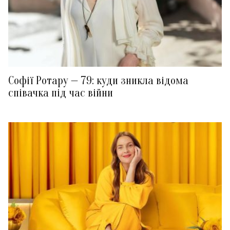
Софії Ротару — 79: куди зникла відома
співачка під час війни