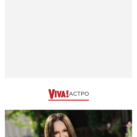
АСТРО