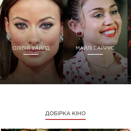
ОЛІВІЯ УАЙЛД
МАЙЛІ САЙРУС
ДОБІРКА КІНО