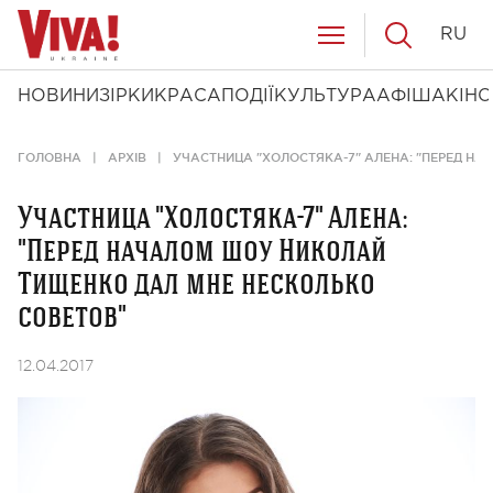
RU
НОВИНИ
ЗІРКИ
КРАСА
ПОДІЇ
КУЛЬТУРА
АФІША
КІНО
ГОЛОВНА
АРХІВ
УЧАСТНИЦА "ХОЛОСТЯКА-7" АЛЕНА: "ПЕРЕД Н
Участница "Холостяка-7" Алена:
"Перед началом шоу Николай
Тищенко дал мне несколько
советов"
12.04.2017