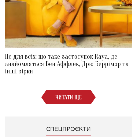
Не для всіх: що таке застосунок Raya, де
знайомляться Бен Аффлек, Дрю Беррімор та
інші зірки
ЧИТАТИ ЩЕ
СПЕЦПРОЄКТИ