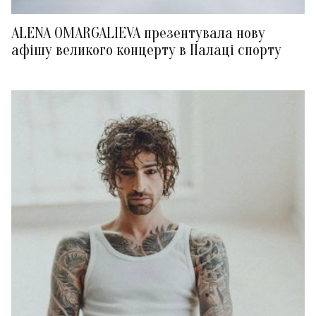
ALENA OMARGALIEVA презентувала нову
афішу великого концерту в Палаці спорту