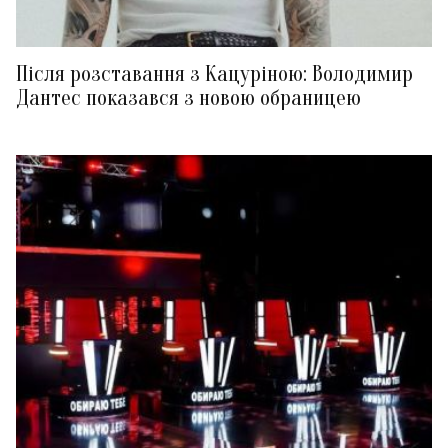
Після розставання з Кацуріною: Володимир
Дантес показався з новою обраницею