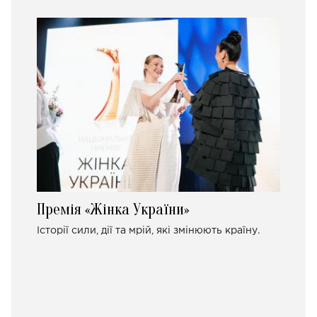
Премія «Жінка України»
Історії сили, дії та мрій, які змінюють країну.