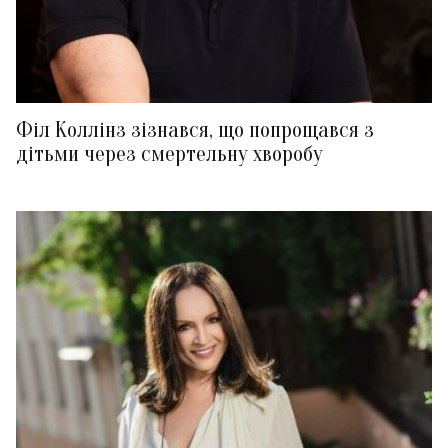
Філ Коллінз зізнався, що попрощався з
дітьми через смертельну хворобу