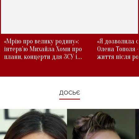
«Мрію про велику родину»:
«Я дозволила с
інтерв'ю Михайла Хоми про
Олена Тополя 
плани, концерти для ЗСУ і
життя після р
зміни під час війни
ДОСЬЄ