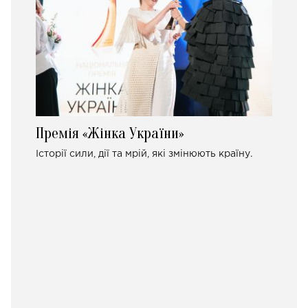
Премія «Жінка України»
Історії сили, дії та мрій, які змінюють країну.