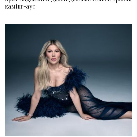
камінг-аут