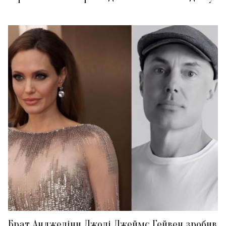
Брат Анджеліни Джолі Джеймс Гейвен зробив