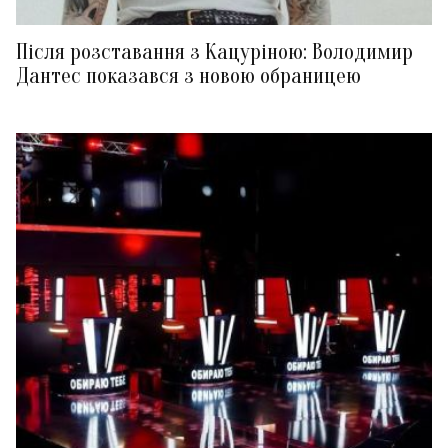
Після розставання з Кацуріною: Володимир
Дантес показався з новою обраницею