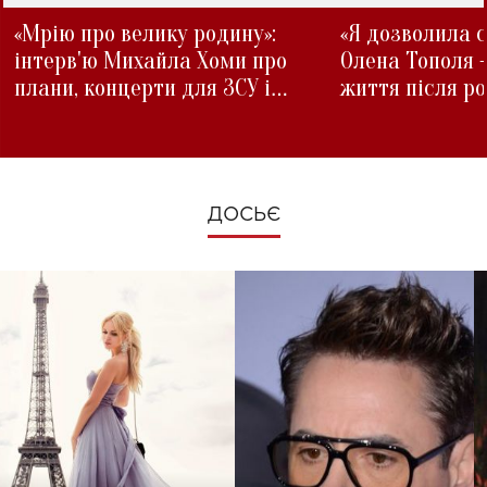
«Мрію про велику родину»:
«Я дозволила с
інтерв'ю Михайла Хоми про
Олена Тополя 
плани, концерти для ЗСУ і
життя після р
зміни під час війни
ДОСЬЄ