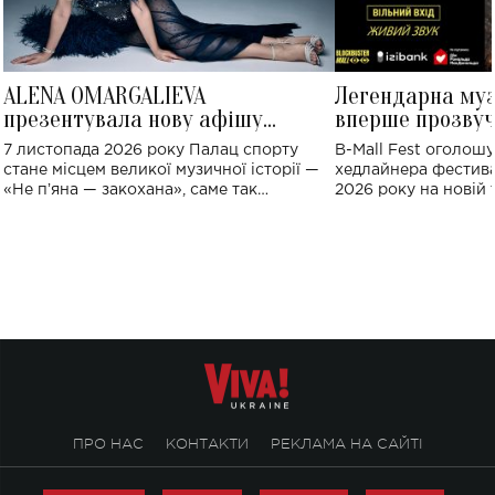
ALENA OMARGALIEVA
Легендарна му
презентувала нову афішу
вперше прозвуч
великого концерту в Палаці
Україні: де від
7 листопада 2026 року Палац спорту
B-Mall Fest оголош
спорту
стане місцем великої музичної історії —
хедлайнера фестива
«Не пʼяна — закохана», саме так
2026 року на новій т
символічно названо майбутній концерт
stage відбудеться у
ALENA OMARGALIEVA.
ENIGMA VOICES' OR
ПРО НАС
КОНТАКТИ
РЕКЛАМА НА САЙТІ