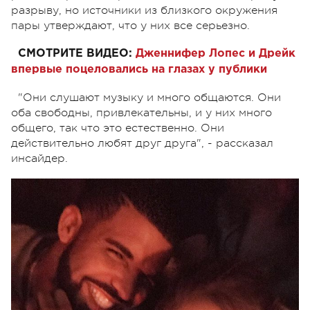
разрыву, но источники из близкого окружения
пары утверждают, что у них все серьезно.
СМОТРИТЕ ВИДЕО:
Дженнифер Лопес и Дрейк
впервые поцеловались на глазах у публики
"Они слушают музыку и много общаются. Они
оба свободны, привлекательны, и у них много
общего, так что это естественно. Они
действительно любят друг друга", - рассказал
инсайдер.