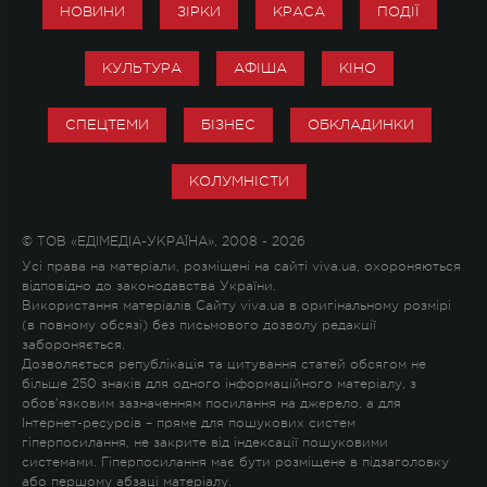
НОВИНИ
ЗІРКИ
КРАСА
ПОДІЇ
КУЛЬТУРА
АФІША
КІНО
СПЕЦТЕМИ
БІЗНЕС
ОБКЛАДИНКИ
КОЛУМНІСТИ
© ТОВ «ЕДІМЕДІА-УКРАЇНА», 2008 - 2026
Усі права на матеріали, розміщені на сайті viva.ua, охороняються
відповідно до законодавства України.
Використання матеріалів Сайту viva.ua в оригінальному розмірі
(в повному обсязі) без письмового дозволу редакції
забороняється.
Дозволяється републікація та цитування статей обсягом не
більше 250 знаків для одного інформаційного матеріалу, з
обов'язковим зазначенням посилання на джерело, а для
Інтернет-ресурсів – пряме для пошукових систем
гіперпосилання, не закрите від індексації пошуковими
системами. Гіперпосилання має бути розміщене в підзаголовку
або першому абзаці матеріалу.