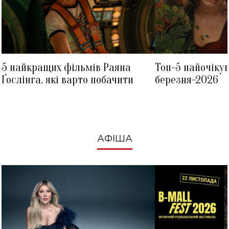
5 найкращих фільмів Раяна
Топ-5 найочіку
Ґослінга, які варто побачити
березня-2026
АФІША