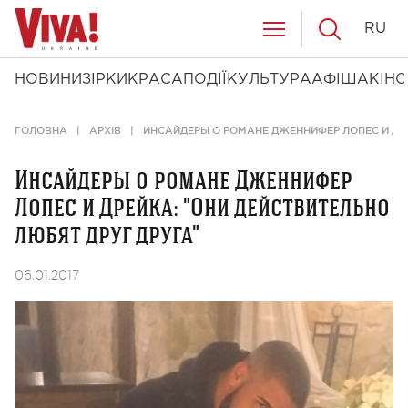
RU
НОВИНИ
ЗІРКИ
КРАСА
ПОДІЇ
КУЛЬТУРА
АФІША
КІНО
ГОЛОВНА
АРХІВ
ИНСАЙДЕРЫ О РОМАНЕ ДЖЕННИФЕР ЛОПЕС И ДРЕ
Инсайдеры о романе Дженнифер
Лопес и Дрейка: "Они действительно
любят друг друга"
06.01.2017