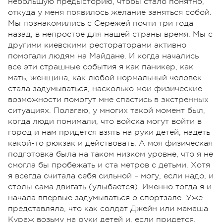
небольшую предысторию, чтобы стало понятно,
откуда у меня появилось желание заняться собой.
Мы познакомились с Сережей почти три года
назад, в непростое для нашей страны время. Мы с
другими киевскими рестораторами активно
помогали людям на Майдане. И когда начались
все эти страшные события я как паникер, как
мать, женщина, как любой нормальный человек
стала задумываться, насколько мои физические
возможности помогут мне спастись в экстренных
ситуациях. Полагаю, у многих такой момент был,
когда люди понимали, что войска могут войти в
город и нам придется взять на руки детей, надеть
какой-то рюкзак и действовать. А моя физическая
подготовка была на таком низком уровне, что я не
смогла бы пробежать и ста метров с детьми. Хотя
я всегда считала себя сильной – могу, если надо, и
столы сама двигать (улыбается). Именно тогда я и
начала впервые задумываться о спортзале. Уже
представляла, что как солдат Джейн или мамаша
Кураж возьму на руки детей и, если придется,