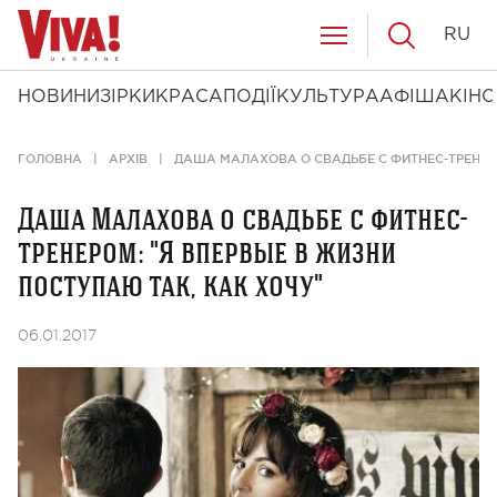
RU
НОВИНИ
ЗІРКИ
КРАСА
ПОДІЇ
КУЛЬТУРА
АФІША
КІНО
ГОЛОВНА
АРХІВ
ДАША МАЛАХОВА О СВАДЬБЕ С ФИТНЕС-ТРЕНЕРО
Даша Малахова о свадьбе с фитнес-
тренером: "Я впервые в жизни
поступаю так, как хочу"
06.01.2017