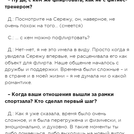
– Ну да, с кем же флиртовать, как не с фитнес-
тренером?
Д.: Посмотрите на Сережу, он, наверное, не
очень похож на того… (смеется)
С.: … с кем можно пофлиртовать?
Д.: Нет-нет, я не это имела в виду. Просто когда я
увидела Сережу впервые, не расценивала его как
объект для флирта. Наше общение началось с
дружбы и поддержки. Времена были сложные – и
в стране и в моей жизни – я не думала ни о какой
романтике.
– Когда ваши отношения вышли за рамки
спортзала? Кто сделал первый шаг?
Д.: Как я уже сказала, время было очень
сложное, и я была перегружена и физически, и
эмоционально, и духовно. В такие моменты ты
либо ломаешься, либо выходишь на новый виток.