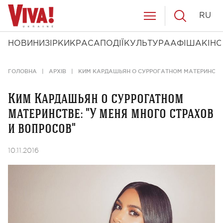
RU
НОВИНИ
ЗІРКИ
КРАСА
ПОДІЇ
КУЛЬТУРА
АФІША
КІНО
ГОЛОВНА
АРХІВ
КИМ КАРДАШЬЯН О СУРРОГАТНОМ МАТЕРИНСТВЕ
Ким Кардашьян о суррогатном
материнстве: "У меня много страхов
и вопросов"
10.11.2016