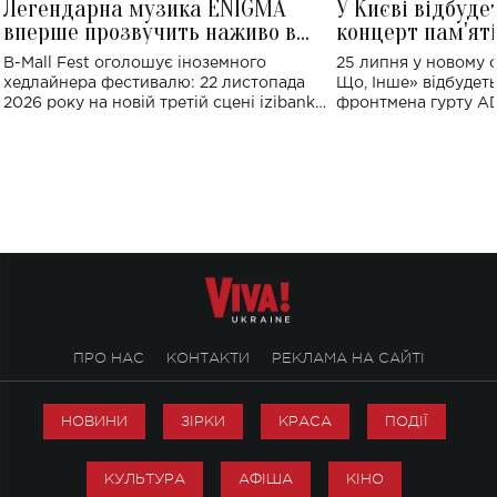
Легендарна музика ENIGMA
У Києві відбуде
вперше прозвучить наживо в
концерт пам'ят
Україні: де відбудеться концерт
Клименка: понад
B-Mall Fest оголошує іноземного
25 липня у новому o
виконають пісн
хедлайнера фестивалю: 22 листопада
Що, Інше» відбудеть
2026 року на новій третій сцені izibank
фронтмена гурту A
stage відбудеться українська прем'єра
Клименка. Це буде 
ENIGMA VOICES' ORIGINAL LIVE SHOW.
вечір, присвячений 
творчість стала си
справжньої любові д
ПРО НАС
КОНТАКТИ
РЕКЛАМА НА САЙТІ
НОВИНИ
ЗІРКИ
КРАСА
ПОДІЇ
КУЛЬТУРА
АФІША
КІНО