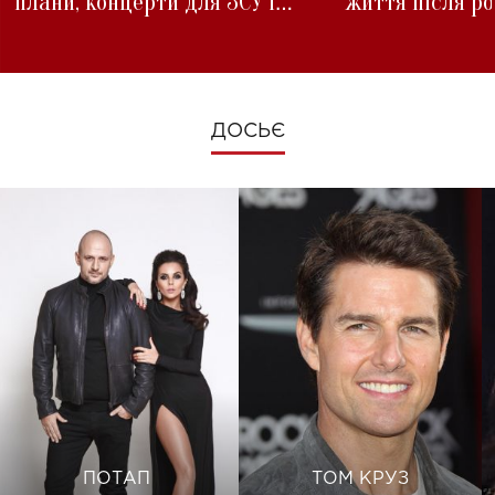
плани, концерти для ЗСУ і
життя після р
зміни під час війни
ДОСЬЄ
ПОТАП
ТОМ КРУЗ