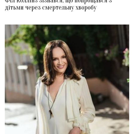
Філ Коллінз зізнався, що попрощався з
дітьми через смертельну хворобу