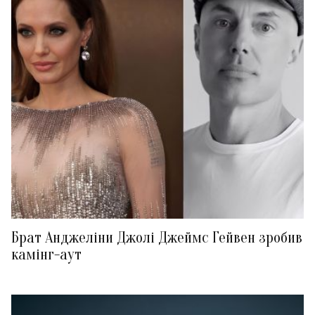
Брат Анджеліни Джолі Джеймс Гейвен зробив
камінг-аут