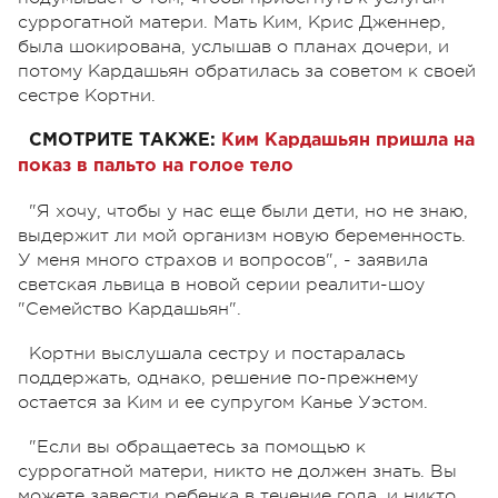
суррогатной матери. Мать Ким, Крис Дженнер,
была шокирована, услышав о планах дочери, и
потому Кардашьян обратилась за советом к своей
сестре Кортни.
СМОТРИТЕ ТАКЖЕ:
Ким Кардашьян пришла на
показ в пальто на голое тело
"Я хочу, чтобы у нас еще были дети, но не знаю,
выдержит ли мой организм новую беременность.
У меня много страхов и вопросов", - заявила
светская львица в новой серии реалити-шоу
"Семейство Кардашьян".
Кортни выслушала сестру и постаралась
поддержать, однако, решение по-прежнему
остается за Ким и ее супругом Канье Уэстом.
"Если вы обращаетесь за помощью к
суррогатной матери, никто не должен знать. Вы
можете завести ребенка в течение года, и никто