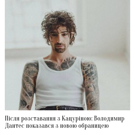
Після розставання з Кацуріною: Володимир
Дантес показався з новою обраницею