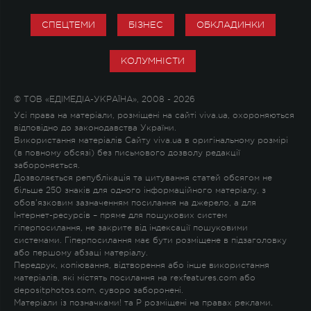
СПЕЦТЕМИ
БІЗНЕС
ОБКЛАДИНКИ
КОЛУМНІСТИ
© ТОВ «ЕДІМЕДІА-УКРАЇНА», 2008 - 2026
Усі права на матеріали, розміщені на сайті viva.ua, охороняються
відповідно до законодавства України.
Використання матеріалів Сайту viva.ua в оригінальному розмірі
(в повному обсязі) без письмового дозволу редакції
забороняється.
Дозволяється републікація та цитування статей обсягом не
більше 250 знаків для одного інформаційного матеріалу, з
обов'язковим зазначенням посилання на джерело, а для
Інтернет-ресурсів – пряме для пошукових систем
гіперпосилання, не закрите від індексації пошуковими
системами. Гіперпосилання має бути розміщене в підзаголовку
або першому абзаці матеріалу.
Передрук, копіювання, відтворення або інше використання
матеріалів, які містять посилання на rexfeatures.com або
depositphotos.com, суворо заборонені.
Матеріали із позначками
!
та
P
розміщені на правах реклами.