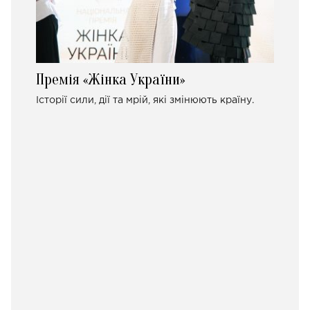
Премія «Жінка України»
Історії сили, дії та мрій, які змінюють країну.