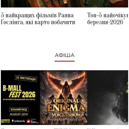
5 найкращих фільмів Раяна
Топ-5 найочіку
Ґослінга, які варто побачити
березня-2026
АФІША