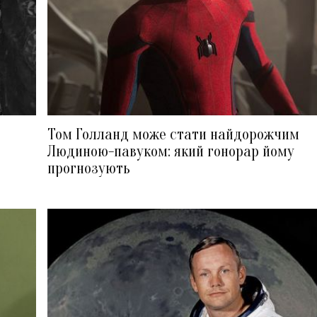
Том Голланд може стати найдорожчим
Людиною-павуком: який гонорар йому
прогнозують