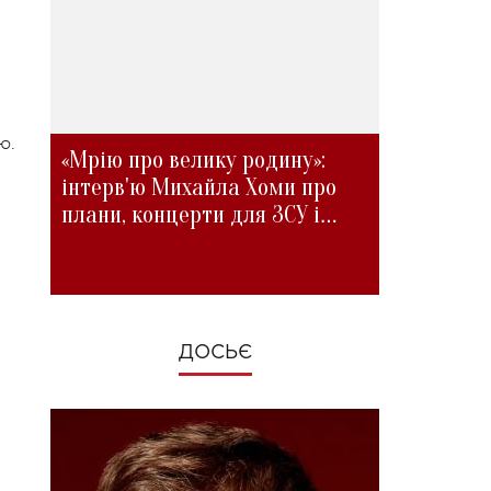
ю.
«Мрію про велику родину»:
інтерв'ю Михайла Хоми про
плани, концерти для ЗСУ і
зміни під час війни
ДОСЬЄ