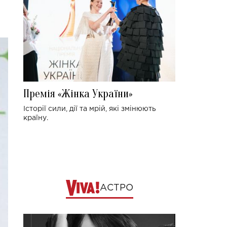
Премія «Жінка України»
Історії сили, дії та мрій, які змінюють
країну.
АСТРО