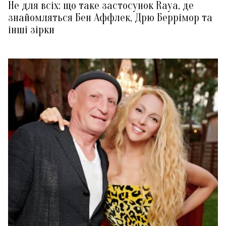
Не для всіх: що таке застосунок Raya, де
знайомляться Бен Аффлек, Дрю Беррімор та
інші зірки