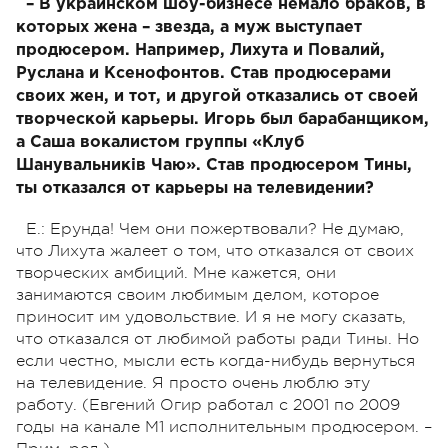
– В украинском шоу-бизнесе немало браков, в
которых жена – звезда, а муж выступает
продюсером. Например, Лихута и Повалий,
Руслана и Ксенофонтов. Став продюсерами
своих жен, и тот, и другой отказались от своей
творческой карьеры. Игорь был барабанщиком,
а Саша вокалистом группы «Клуб
Шанувальників Чаю». Став продюсером Тины,
ты отказался от карьеры на телевидении?
Е.: Ерунда! Чем они пожертвовали? Не думаю,
что Лихута жалеет о том, что отказался от своих
творческих амбиций. Мне кажется, они
занимаются своим любимым делом, которое
приносит им удовольствие. И я не могу сказать,
что отказался от любимой работы ради Тины. Но
если честно, мысли есть когда-нибудь вернуться
на телевидение. Я просто очень люблю эту
работу. (Евгений Огир работал с 2001 по 2009
годы на канале М1 исполнительным продюсером. –