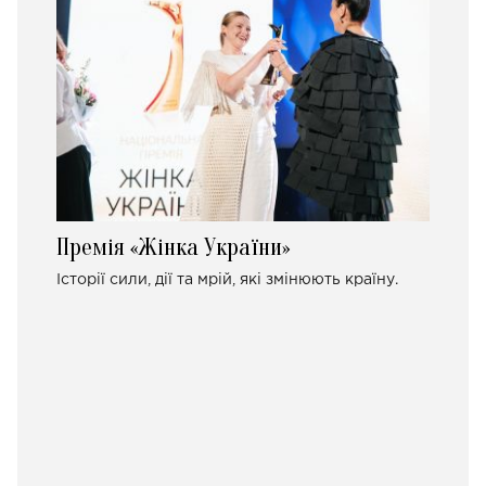
Премія «Жінка України»
Історії сили, дії та мрій, які змінюють країну.