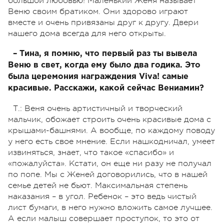
большой любовью! Маленький Женя называет
Веню своим братиком. Они здорово играют
вместе и очень привязаны друг к другу. Двери
нашего дома всегда для него открыты.
– Тина, я помню, что первый раз ты вывела
Веню в свет, когда ему было два годика. Это
была церемония награждения Viva! самые
красивые. Расскажи, какой сейчас Вениамин?
Т.: Веня очень артистичный и творческий
мальчик, обожает строить очень красивые дома с
крышами-башнями. А вообще, по каждому поводу
у него есть свое мнение. Если нашкодничал, умеет
извиняться, знает, что такое «спасибо» и
«пожалуйста». Кстати, он еще ни разу не получал
по попе. Мы с Женей договорились, что в нашей
семье детей не бьют. Максимальная степень
наказания – в угол. Ребенок – это ведь чистый
лист бумаги, в него нужно вложить самое лучшее.
А если малыш совершает проступок, то это от