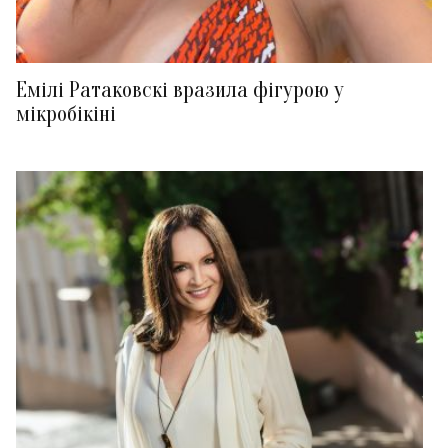
Емілі Ратаковскі вразила фігурою у
мікробікіні