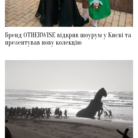
Бренд OTHERWISE відкрив шоурум у Києві та
презентував нову колекцію