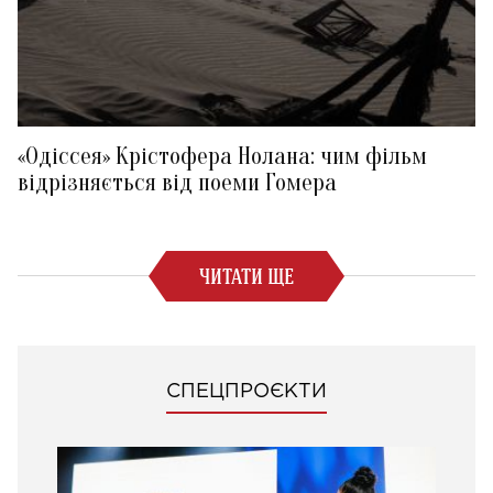
«Одіссея» Крістофера Нолана: чим фільм
відрізняється від поеми Гомера
ЧИТАТИ ЩЕ
СПЕЦПРОЄКТИ