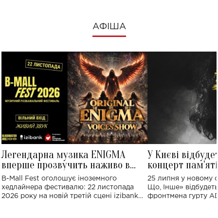
АФІША
Легендарна музика ENIGMA
У Києві відбуде
вперше прозвучить наживо в
концерт пам'ят
Україні: де відбудеться концерт
Клименка: понад
B-Mall Fest оголошує іноземного
25 липня у новому o
виконають пісн
хедлайнера фестивалю: 22 листопада
Що, Інше» відбудеть
2026 року на новій третій сцені izibank
фронтмена гурту A
stage відбудеться українська прем'єра
Клименка. Це буде 
ENIGMA VOICES' ORIGINAL LIVE SHOW.
вечір, присвячений 