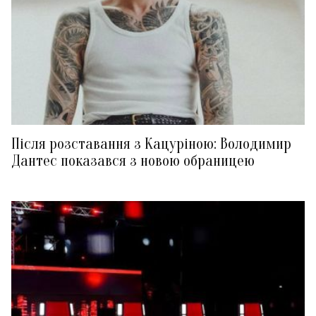
Після розставання з Кацуріною: Володимир
Дантес показався з новою обраницею