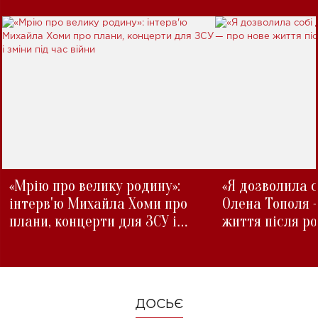
«Мрію про велику родину»:
«Я дозволила с
інтерв'ю Михайла Хоми про
Олена Тополя 
плани, концерти для ЗСУ і
життя після р
зміни під час війни
ДОСЬЄ