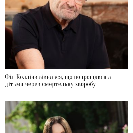
Філ Коллінз зізнався, що попрощався з
дітьми через смертельну хворобу