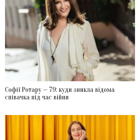
Софії Ротару — 79: куди зникла відома
співачка під час війни