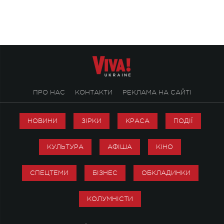
творчість стала си
справжньої любові д
ПРО НАС
КОНТАКТИ
РЕКЛАМА НА САЙТІ
НОВИНИ
ЗІРКИ
КРАСА
ПОДІЇ
КУЛЬТУРА
АФІША
КІНО
СПЕЦТЕМИ
БІЗНЕС
ОБКЛАДИНКИ
КОЛУМНІСТИ