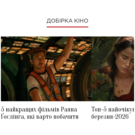
ДОБІРКА КІНО
5 найкращих фільмів Раяна
Топ-5 найочіку
Ґослінга, які варто побачити
березня-2026