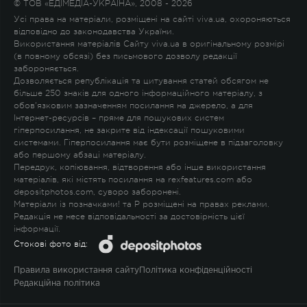
© ТОВ «ЕДІМЕДІА-УКРАЇНА», 2008 - 2026
Усі права на матеріали, розміщені на сайті viva.ua, охороняються
відповідно до законодавства України.
Використання матеріалів Сайту viva.ua в оригінальному розмірі
(в повному обсязі) без письмового дозволу редакції
забороняється.
Дозволяється републікація та цитування статей обсягом не
більше 250 знаків для одного інформаційного матеріалу, з
обов'язковим зазначенням посилання на джерело, а для
Інтернет-ресурсів – пряме для пошукових систем
гіперпосилання, не закрите від індексації пошуковими
системами. Гіперпосилання має бути розміщене в підзаголовку
або першому абзаці матеріалу.
Передрук, копіювання, відтворення або інше використання
матеріалів, які містять посилання на rexfeatures.com або
depositphotos.com, суворо заборонені.
Матеріали із позначками
!
та
P
розміщені на правах реклами.
Редакція не несе відповідальності за достовірність цієї
інформації.
Стокові фото від:
Правила використання сайту
Політика конфіденційності
Редакційна політика