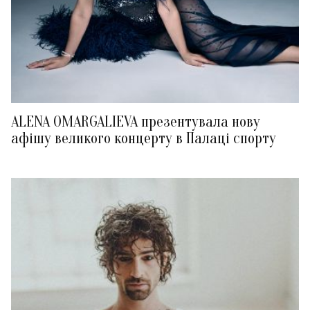
ALENA OMARGALIEVA презентувала нову
афішу великого концерту в Палаці спорту