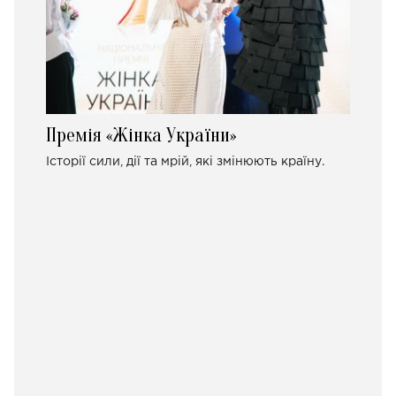
Премія «Жінка України»
Історії сили, дії та мрій, які змінюють країну.