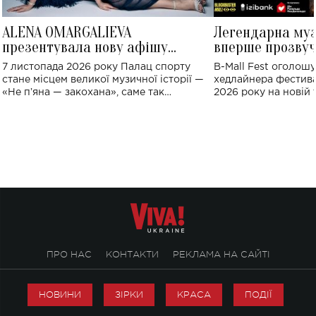
ALENA OMARGALIEVA
Легендарна му
презентувала нову афішу
вперше прозвуч
великого концерту в Палаці
Україні: де від
7 листопада 2026 року Палац спорту
B-Mall Fest оголош
спорту
стане місцем великої музичної історії —
хедлайнера фестива
«Не пʼяна — закохана», саме так
2026 року на новій т
символічно названо майбутній концерт
stage відбудеться у
ALENA OMARGALIEVA.
ENIGMA VOICES' OR
ПРО НАС
КОНТАКТИ
РЕКЛАМА НА САЙТІ
НОВИНИ
ЗІРКИ
КРАСА
ПОДІЇ