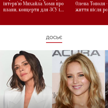
інтерв'ю Михайла Хоми про
Олена Тополя 
плани, концерти для ЗСУ і
життя після р
зміни під час війни
ДОСЬЄ