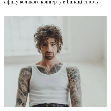
афішу великого концерту в Палаці спорту