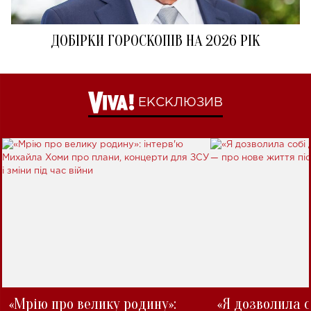
ДОБІРКИ ГОРОСКОПІВ НА 2026 РІК
ЕКСКЛЮЗИВ
«Мрію про велику родину»:
«Я дозволила с