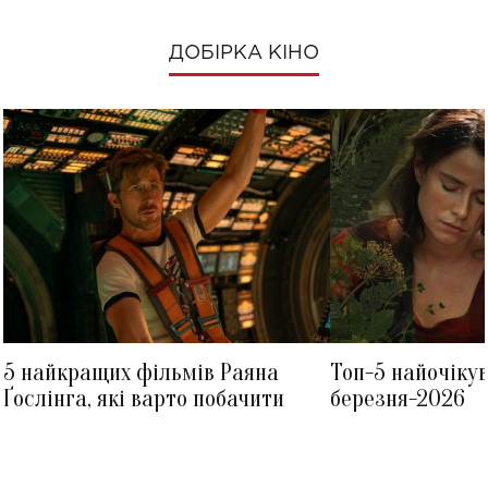
ДОБІРКА КІНО
5 найкращих фільмів Раяна
Топ-5 найочіку
Ґослінга, які варто побачити
березня-2026