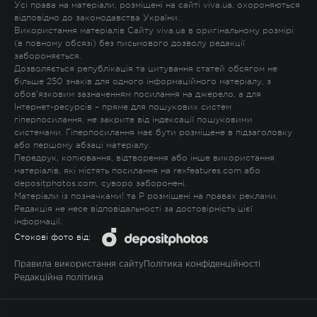
Усі права на матеріали, розміщені на сайті viva.ua, охороняються
відповідно до законодавства України.
Використання матеріалів Сайту viva.ua в оригінальному розмірі
(в повному обсязі) без письмового дозволу редакції
забороняється.
Дозволяється републікація та цитування статей обсягом не
більше 250 знаків для одного інформаційного матеріалу, з
обов'язковим зазначенням посилання на джерело, а для
Інтернет-ресурсів – пряме для пошукових систем
гіперпосилання, не закрите від індексації пошуковими
системами. Гіперпосилання має бути розміщене в підзаголовку
або першому абзаці матеріалу.
Передрук, копіювання, відтворення або інше використання
матеріалів, які містять посилання на rexfeatures.com або
depositphotos.com, суворо заборонені.
Матеріали із позначками
!
та
P
розміщені на правах реклами.
Редакція не несе відповідальності за достовірність цієї
інформації.
Стокові фото від:
Правила використання сайту
Політика конфіденційності
Редакційна політика