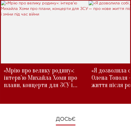
«Мрію про велику родину»:
«Я дозволила с
інтерв'ю Михайла Хоми про
Олена Тополя 
плани, концерти для ЗСУ і
життя після р
зміни під час війни
ДОСЬЄ