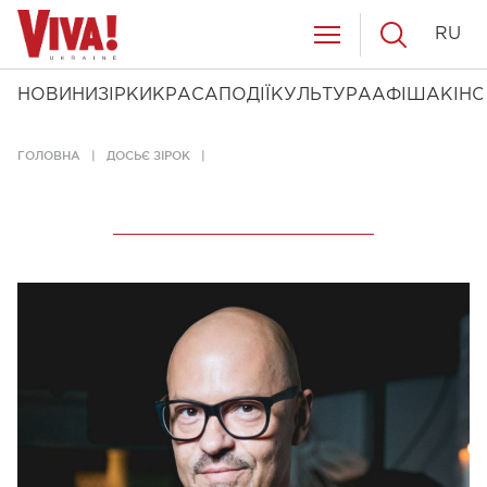
RU
НОВИНИ
ЗІРКИ
КРАСА
ПОДІЇ
КУЛЬТУРА
АФІША
КІНО
ГОЛОВНА
ДОСЬЄ ЗІРОК