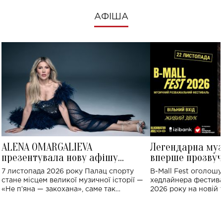
АФІША
ALENA OMARGALIEVA
Легендарна му
презентувала нову афішу
вперше прозвуч
великого концерту в Палаці
Україні: де від
7 листопада 2026 року Палац спорту
B-Mall Fest оголош
спорту
стане місцем великої музичної історії —
хедлайнера фестива
«Не пʼяна — закохана», саме так
2026 року на новій т
символічно названо майбутній концерт
stage відбудеться у
ALENA OMARGALIEVA.
ENIGMA VOICES' OR