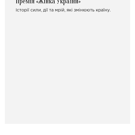
Премія «Жінка України»
Історії сили, дії та мрій, які змінюють країну.