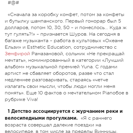
#@#
«Сначала за коробку конфет, потом за конфеты
и бутылку шампанского. Первый гонорар был 5
долларов, потом 10, 30, 50 – и понеслось... Куда ж
тут гулять?!» – признается Шуров. На сегодня в
багаже музыканта – работа в культовых «Океане
Ельзи» и Esthetic Education, сотрудничество с
Земфирой
Рамазановой, сольник «Не прекращай
мечтать», номинированный в категории «Лучший
альбом» музыкальной премией Yuna. С годами
артист не сбавляет оборотов, разве что стал
медленнее разговаривать, стараясь «четче
излагать свои мысли, чтобы люди могли меня
понять». Еще 10 фактов о мечтательном Pianoбое в
рубрике Viva!
1 Детство ассоциируется с журчанием реки и
«Я с раннего
велосипедными прогулками.
возраста совершал далекие поездки на
велосипеде, в том числе за пределы Винницы.