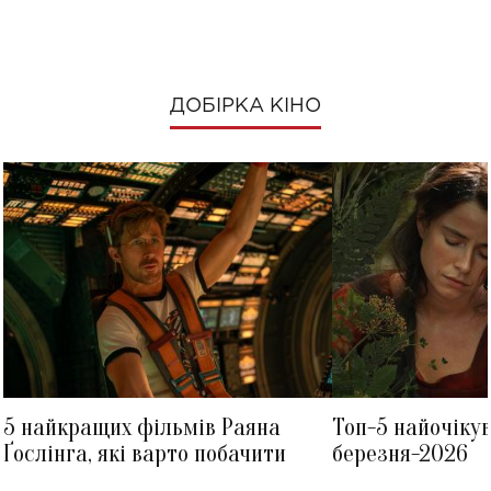
ДОБІРКА КІНО
5 найкращих фільмів Раяна
Топ-5 найочіку
Ґослінга, які варто побачити
березня-2026