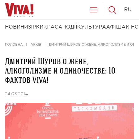
RU
НОВИНИ
ЗІРКИ
КРАСА
ПОДІЇ
КУЛЬТУРА
АФІША
КІНО
ГОЛОВНА
АРХІВ
ДМИТРИЙ ШУРОВ О ЖЕНЕ, АЛКОГОЛИЗМЕ И ОДИНО
Дмитрий Шуров о жене,
алкоголизме и одиночестве: 10
фактов Viva!
24.03.2014