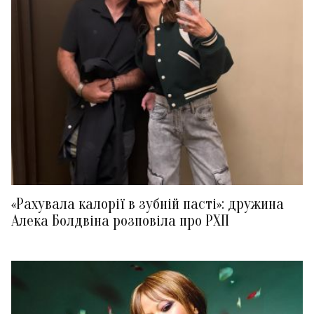
«Рахувала калорії в зубній пасті»: дружина
Алека Болдвіна розповіла про РХП