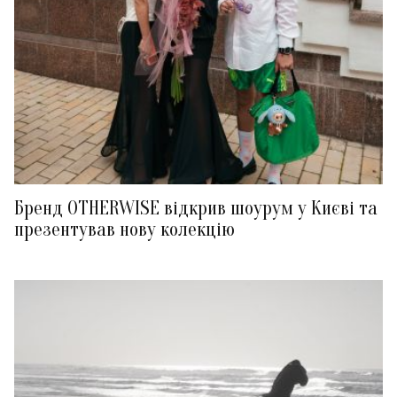
Бренд OTHERWISE відкрив шоурум у Києві та
презентував нову колекцію