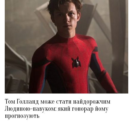
Том Голланд може стати найдорожчим
Людиною-павуком: який гонорар йому
прогнозують