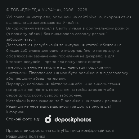
© ТОВ «ЕДІМЕДІА-УКРАЇНА», 2008 - 2026
Усі права на матеріали, розміщені на сайті viva.ua, охороняються
відповідно до законодавства України.
Використання матеріалів Сайту viva.ua в оригінальному розмірі
(в повному обсязі) без письмового дозволу редакції
забороняється.
Дозволяється републікація та цитування статей обсягом не
більше 250 знаків для одного інформаційного матеріалу, з
обов'язковим зазначенням посилання на джерело, а для
Інтернет-ресурсів – пряме для пошукових систем
гіперпосилання, не закрите від індексації пошуковими
системами. Гіперпосилання має бути розміщене в підзаголовку
або першому абзаці матеріалу.
Передрук, копіювання, відтворення або інше використання
матеріалів, які містять посилання на rexfeatures.com або
depositphotos.com, суворо заборонені.
Матеріали із позначками
!
та
P
розміщені на правах реклами.
Редакція не несе відповідальності за достовірність цієї
інформації.
Стокові фото від:
Правила використання сайту
Політика конфіденційності
Редакційна політика