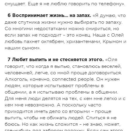
смущает. Еще я не люблю говорить по телефону».
«Я думаю, что
6 Воспринимает жизнь… на запах.
даже спутника жизни нужно выбирать по запаху.
Со многими недостатками можно смириться, но
если запах не подходит – это конец. Наша с Олей
любовь пахнет октябрем, хризантемами, Крымом и
нашим сыном».
«Оля
7 Любит выпить и не стесняется этого.
говорит, что когда я выпью, становлюсь веселей,
человечней, легче, со мной проще договориться.
Алкоголь, конечно, connected people. Он нужен
людям, которые испытывают проблемы в
общении, а я испытываю проблемы в общении.
Для меня люди делятся на тех, с кем мне легко и с
кем мне невозможно. А поскольку часто
приходится иметь дело со вторыми – проще
выпить, чтобы не обижать людей. Спиться я не
боюсь. Но как жизнь сложится – не знаю, может,
где-нибудь под забором подохну. Если сам этого