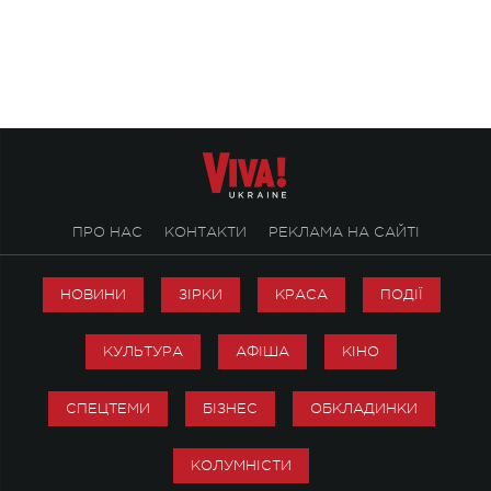
stage відбудеться українська прем'єра
Клименка. Це буде 
ENIGMA VOICES' ORIGINAL LIVE SHOW.
вечір, присвячений 
творчість стала си
справжньої любові д
ПРО НАС
КОНТАКТИ
РЕКЛАМА НА САЙТІ
НОВИНИ
ЗІРКИ
КРАСА
ПОДІЇ
КУЛЬТУРА
АФІША
КІНО
СПЕЦТЕМИ
БІЗНЕС
ОБКЛАДИНКИ
КОЛУМНІСТИ