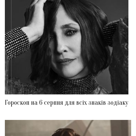
Гороскоп на 6 серпня для всіх знаків зодіаку