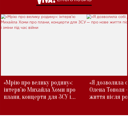
«Мрію про велику родину»:
«Я дозволила с
інтерв'ю Михайла Хоми про
Олена Тополя 
плани, концерти для ЗСУ і
життя після р
зміни під час війни