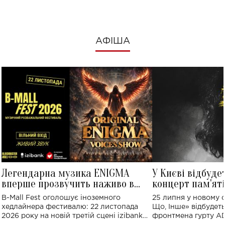
АФІША
Легендарна музика ENIGMA
У Києві відбуде
вперше прозвучить наживо в
концерт пам'ят
Україні: де відбудеться концерт
Клименка: понад
B-Mall Fest оголошує іноземного
25 липня у новому o
виконають пісн
хедлайнера фестивалю: 22 листопада
Що, Інше» відбудеть
2026 року на новій третій сцені izibank
фронтмена гурту A