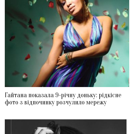
Гайтана показала 9-річну доньку: рідкісне
фото з відпочинку розчулило мережу