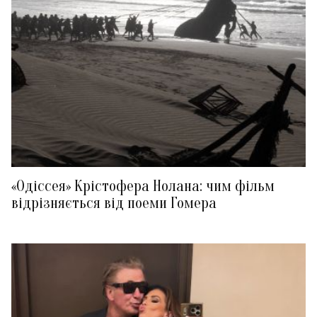
«Одіссея» Крістофера Нолана: чим фільм
відрізняється від поеми Гомера