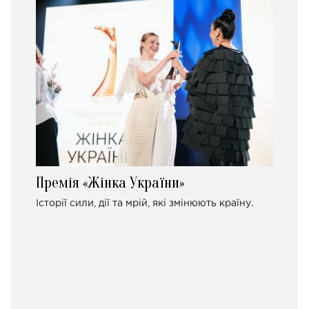
Премія «Жінка України»
Історії сили, дії та мрій, які змінюють країну.