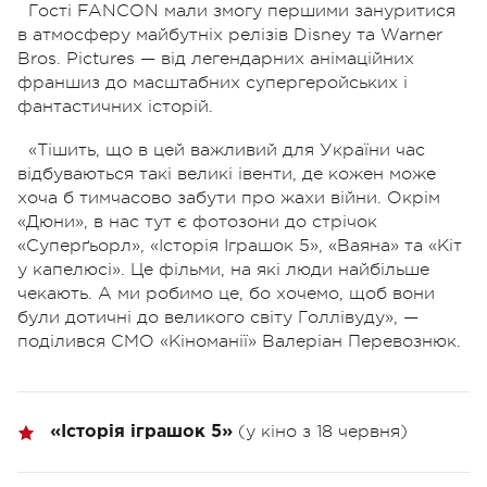
Гості FANCON мали змогу першими зануритися
в атмосферу майбутніх релізів Disney та Warner
Bros. Pictures — від легендарних анімаційних
франшиз до масштабних супергеройських і
фантастичних історій.
«Тішить, що в цей важливий для України час
відбуваються такі великі івенти, де кожен може
хоча б тимчасово забути про жахи війни. Окрім
«Дюни», в нас тут є фотозони до стрічок
«Суперґьорл», «Історія Іграшок 5», «Ваяна» та «Кіт
у капелюсі». Це фільми, на які люди найбільше
чекають. А ми робимо це, бо хочемо, щоб вони
були дотичні до великого світу Голлівуду», —
поділився CMO «Кіноманії» Валеріан Перевознюк.
(у кіно з 18 червня)
«Історія іграшок 5»