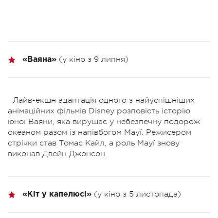
(у кіно з 9 липня)
«Ваяна»
Лайв-екшн адаптація одного з найуспішніших
анімаційних фільмів Disney розповість історію
юної Ваяни, яка вирушає у небезпечну подорож
океаном разом із напівбогом Мауї. Режисером
стрічки став Томас Кайл, а роль Мауї знову
виконав Двейн Джонсон.
(у кіно з 5 листопада)
«Кіт у капелюсі»