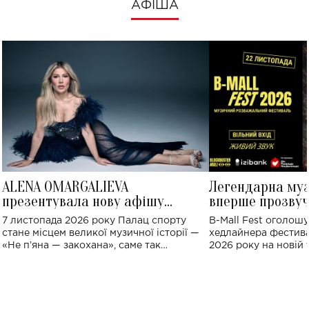
АФІША
ALENA OMARGALIEVA
Легендарна му
презентувала нову афішу
вперше прозвуч
великого концерту в Палаці
Україні: де від
7 листопада 2026 року Палац спорту
B-Mall Fest оголош
спорту
стане місцем великої музичної історії —
хедлайнера фестива
«Не пʼяна — закохана», саме так
2026 року на новій т
символічно названо майбутній концерт
stage відбудеться у
ALENA OMARGALIEVA.
ENIGMA VOICES' OR