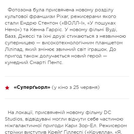
Фотозона була присвячена новому розділу
культової франшизи Pixar, режисерами якого
стали Ендрю Стентон («ВОЛЛ-І», «У пошуках
Немо») та Кенна Гарріс. У новому фільмі Вуді,
Базз, Джессі та їхні друзі стикаються з незвичною
суперницею — високотехнологічним планшетом
Ліліпад, який змінює звичний світ іграшок. До
пригод також долучається новий герой —
кумедний Смарті Пентс.
(у кіно з 25 червня)
«Суперґьорл»
На локації, присвяченій новому фільму DC
Studios, відвідувачі могли відчути себе частиною
міжгалактичної пригоди Кари Зор-Ел. Режисером
стрічки виступив Крейґ Ґіллеспі («Круелла», «Я,