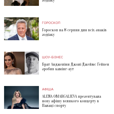
зодіаку
ГОРОСКОП
Гороскоп на 8 серпня для всіх знаків
зодіаку
ШОУ-БІЗНЕС
Брат Анджеліни Джолі Джеймс Гейвен
зробив камінг-аут
АФІША
ALENA OMARGALIEVA презентувала
нову афішу великого концерту в
Палаці спорту