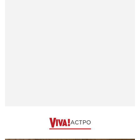
АСТРО