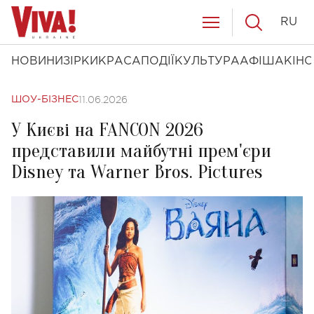
RU
НОВИНИ
ЗІРКИ
КРАСА
ПОДІЇ
КУЛЬТУРА
АФІША
КІНО
11.06.2026
ШОУ-БІЗНЕС
У Києві на FANCON 2026
представили майбутні прем'єри
Disney та Warner Bros. Pictures