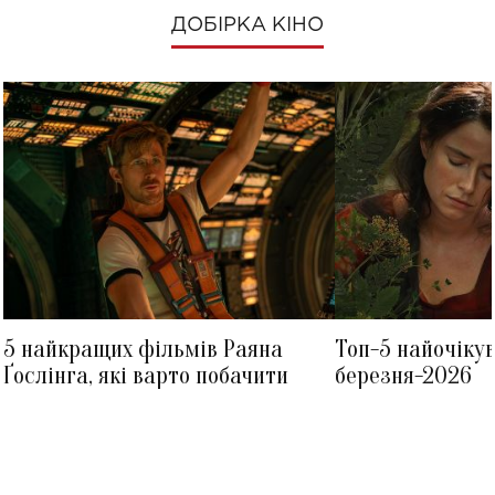
ДОБІРКА КІНО
5 найкращих фільмів Раяна
Топ-5 найочіку
Ґослінга, які варто побачити
березня-2026