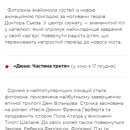
Фотозона знайомила гостей із новою
анімаційною пригодою за мотивами творів
Доктора Сьюза. У центрі сюжету — знаменитий Кіт
у капелюсі, який отримує найскладніше завдання
у своїй кар'єрі: повернути радість дітям, що
переживають непростий переїзд до нового міста.
(у кіно з 17 грудня)
«Дюна: Частина третя»
Однією з найпопулярніших локацій стала
фотозона, присвячена майбутньому завершенню
епічної трилогії Дені Вільньова. Стрічка заснована
на романі «Месія Дюни» Френка Герберта та
продовжить історію Пола Атріда у виконанні
Тімоті Шаламе. До своїх ролей також повернуться
Зендея, Ребекка Ферґюсон, Флоренс П'ю та