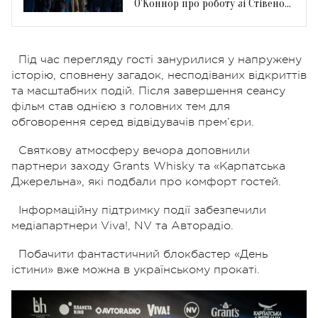
О'Коннор про роботу зі Стівеном
Спілбергом
Під час перегляду гості занурилися у напружену
історію, сповнену загадок, несподіваних відкриттів
та масштабних подій. Після завершення сеансу
фільм став однією з головних тем для
обговорення серед відвідувачів прем’єри.
Святкову атмосферу вечора доповнили
партнери заходу Grants Whisky та «Карпатська
Джерельна», які подбали про комфорт гостей.
Інформаційну підтримку події забезпечили
медіапартнери Viva!, NV та Авторадіо.
Побачити фантастичний блокбастер «День
істини» вже можна в українському прокаті.