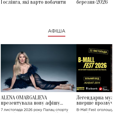
Ґослінга, які варто побачити
березня-2026
АФІША
ALENA OMARGALIEVA
Легендарна му
презентувала нову афішу
вперше прозвуч
великого концерту в Палаці
Україні: де від
7 листопада 2026 року Палац спорту
B-Mall Fest оголош