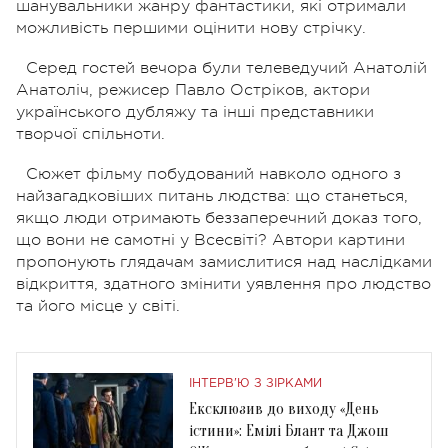
шанувальники жанру фантастики, які отримали
можливість першими оцінити нову стрічку.
Серед гостей вечора були телеведучий Анатолій
Анатоліч, режисер Павло Остріков, актори
українського дубляжу та інші представники
творчої спільноти.
Сюжет фільму побудований навколо одного з
найзагадковіших питань людства: що станеться,
якщо люди отримають беззаперечний доказ того,
що вони не самотні у Всесвіті? Автори картини
пропонують глядачам замислитися над наслідками
відкриття, здатного змінити уявлення про людство
та його місце у світі.
ІНТЕРВ'Ю З ЗІРКАМИ
Ексклюзив до виходу «День
істини»: Емілі Блант та Джош