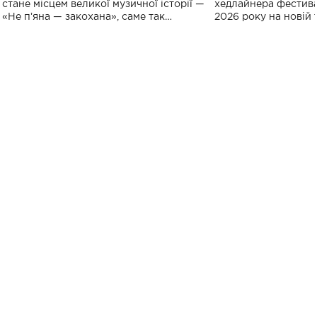
спорту
стане місцем великої музичної історії —
хедлайнера фестива
«Не пʼяна — закохана», саме так
2026 року на новій т
символічно названо майбутній концерт
stage відбудеться у
ALENA OMARGALIEVA.
ENIGMA VOICES' OR