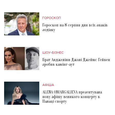
ГОРОСКОП
Гороскоп на 8 серпня для всіх знаків
зодіаку
ШОУ-БІЗНЕС
Брат Анджеліни Джолі Джеймс Гейвен
зробив камінг-аут
АФІША
ALENA OMARGALIEVA презентувала
нову афішу великого концерту в
Палаці спорту