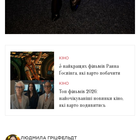
КІНО
5 найкращих фільмів Раяна
Ґослінга, які варто побачити
КІНО
Топ фільмів 2026:
найочікуваніші новинки кіно,
які варто подивитись
ЛЮДМИЛА ГРІЦФЕЛЬДТ