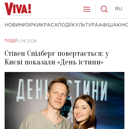
RU
НОВИНИ
ЗІРКИ
КРАСА
ПОДІЇ
КУЛЬТУРА
АФІША
КІНО
11.06.2026
ПОДІЇ
Стівен Спілберг повертається: у
Києві показали «День істини»