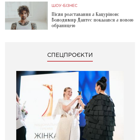
ШОУ-БІЗНЕС
Після розставання з Кацуріною:
Володимир Дантес показався з новою
обраницею
СПЕЦПРОЄКТИ