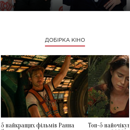
ДОБІРКА КІНО
5 найкращих фільмів Раяна
Топ-5 найочіку