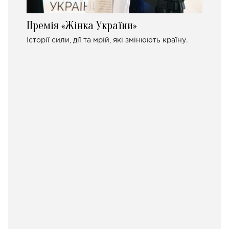
Премія «Жінка України»
Історії сили, дії та мрій, які змінюють країну.