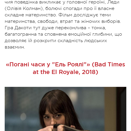
чия поведінка викликає у головної героїні, Леди
(Олівія Колман), болючі спогади про її власне
складне материнство. Фільм досліджує теми
материнства, свободи, втрат та жіночих виборів.
Гра Дакоти тут дуже переконлива – тонка,
багатогранна та сповнена емоційної глибини, що
дозволяє їй розкрити складність людських
взаємин.
«Погані часи у "Ель Роялі"» (Bad Times
at the El Royale, 2018)