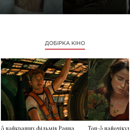
ДОБІРКА КІНО
5 найкращих фільмів Раяна
Топ-5 найочіку