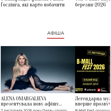
Ґослінга, які варто побачити
березня-2026
АФІША
ALENA OMARGALIEVA
Легендарна му
презентувала нову афішу
вперше прозвуч
великого концерту в Палаці
Україні: де від
7 листопада 2026 року Палац спорту
B-Mall Fest оголош