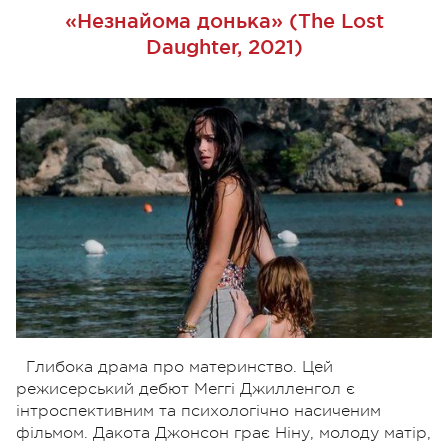
«Незнайома донька» (The Lost
Daughter, 2021)
Глибока драма про материнство. Цей
режисерський дебют Меггі Джилленгол є
інтроспективним та психологічно насиченим
фільмом. Дакота Джонсон грає Ніну, молоду матір,