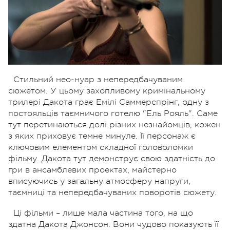
Стильний нео-нуар з непередбачуваним
сюжетом. У цьому захопливому кримінальному
трилері Дакота грає Емілі Саммерспрінг, одну з
постояльців таємничого готелю "Ель Рояль". Саме
тут перетинаються долі різних незнайомців, кожен
з яких приховує темне минуле. Її персонаж є
ключовим елементом складної головоломки
фільму. Дакота тут демонструє свою здатність до
гри в ансамблевих проектах, майстерно
вписуючись у загальну атмосферу напруги,
таємниці та непередбачуваних поворотів сюжету.
Ці фільми – лише мала частина того, на що
здатна Дакота Джонсон. Вони чудово показують її