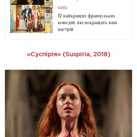
КІНО
12 найкращих французьких
комедій, які покращать ваш
настрій
«Суспірія» (Suspiria, 2018)