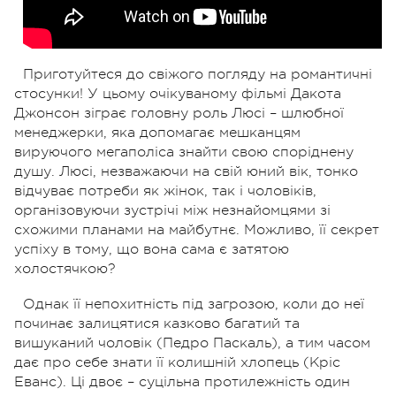
Приготуйтеся до свіжого погляду на романтичні
стосунки! У цьому очікуваному фільмі Дакота
Джонсон зіграє головну роль Люсі – шлюбної
менеджерки, яка допомагає мешканцям
вируючого мегаполіса знайти свою споріднену
душу. Люсі, незважаючи на свій юний вік, тонко
відчуває потреби як жінок, так і чоловіків,
організовуючи зустрічі між незнайомцями зі
схожими планами на майбутнє. Можливо, її секрет
успіху в тому, що вона сама є затятою
холостячкою?
Однак її непохитність під загрозою, коли до неї
починає залицятися казково багатий та
вишуканий чоловік (Педро Паскаль), а тим часом
дає про себе знати її колишній хлопець (Кріс
Еванс). Ці двоє – суцільна протилежність один