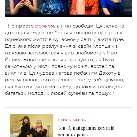
Не просто
ромком
, а гімн свободи! Ця легка та
дотепна комедія не боїться говорити про реалії
одинокого життя в сучасному світі. Дакота грає
Еліс, яка після розлучення зі своїм хлопцем з
головою занурюється у вир знайомств у Нью-
Йорку. Вона намагається зрозуміти, як бути
самотньою у місті, повному можливостей та
викликів. Це чудова нагода побачити Дакоту в
ролі чарівної, трохи невпевненої у собі дівчини,
яка вчиться жити на повну, долаючи типові для
багатьох молодих людей сумніви та пошуки.
СТИЛЬ ЖИТТЯ
Топ-10 найкращих комедій
останніх років