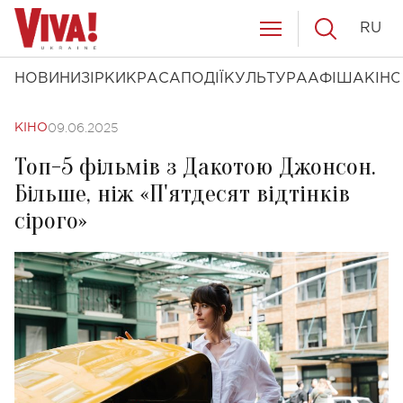
RU
НОВИНИ
ЗІРКИ
КРАСА
ПОДІЇ
КУЛЬТУРА
АФІША
КІНО
09.06.2025
КІНО
Топ-5 фільмів з Дакотою Джонсон.
Більше, ніж «П'ятдесят відтінків
сірого»