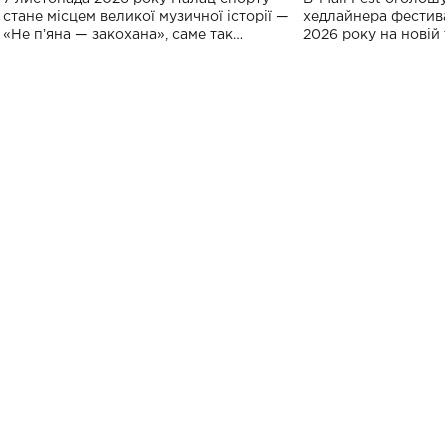
спорту
стане місцем великої музичної історії —
хедлайнера фестива
«Не пʼяна — закохана», саме так
2026 року на новій т
символічно названо майбутній концерт
stage відбудеться у
ALENA OMARGALIEVA.
ENIGMA VOICES' OR