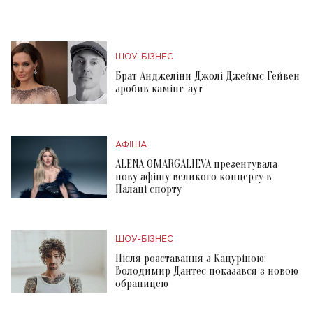
ШОУ-БІЗНЕС
Брат Анджеліни Джолі Джеймс Гейвен
зробив камінг-аут
АФІША
ALENA OMARGALIEVA презентувала
нову афішу великого концерту в
Палаці спорту
ШОУ-БІЗНЕС
Після розставання з Кацуріною:
Володимир Дантес показався з новою
обраницею