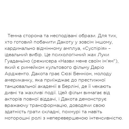
Темна сторона та несподівані образи. Для тих,
хто готовий побачити Дакоту у зовсім іншому,
кардинально відмінному амплуа, «Суспірія» –
ідеальний вибір. Це психологічний жах Луки
Гуаданьїно (режисера «Назви мене своїм ім’ям"),
який є римейком культового фільму Даріо
Ардженто. Дакота грає Сюзі Бенніон, молоду
американку, яка приїжджає до престижної
танцювальної академії в Берліні, де її чекають
дивні та жахливі події. Цей фільм вимагає від
акторів повної віддачі, і Дакота демонструє
вражаючу трансформацію, доводячи свою
здатність грати складні, похмурі та навіть
моторошні ролі з неперевершеною інтенсивністю.