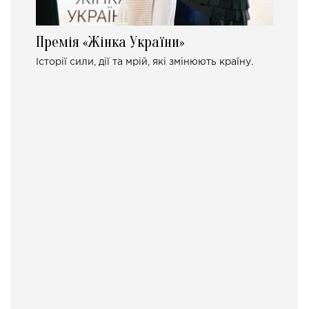
Премія «Жінка України»
Історії сили, дії та мрій, які змінюють країну.