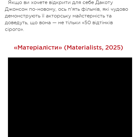
Якщо ви хочете відкрити для себе Дакоту
Джонсон по-новому, ось п'ять фільмів, які чудово
демонструють її акторську майстерність та
доведуть, що вона — не тільки «50 відтінків
сірого».
«Матеріалісти» (Materialists, 2025)