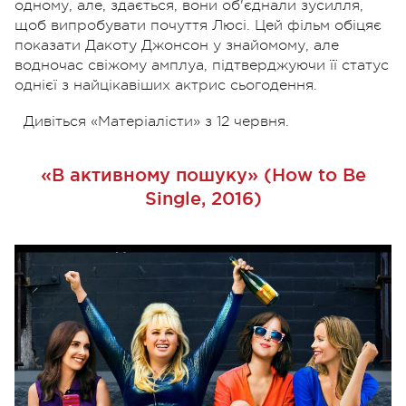
одному, але, здається, вони об'єднали зусилля,
щоб випробувати почуття Люсі. Цей фільм обіцяє
показати Дакоту Джонсон у знайомому, але
водночас свіжому амплуа, підтверджуючи її статус
однієї з найцікавіших актрис сьогодення.
Дивіться «Матеріалісти» з 12 червня.
«В активному пошуку» (How to Be
Single, 2016)