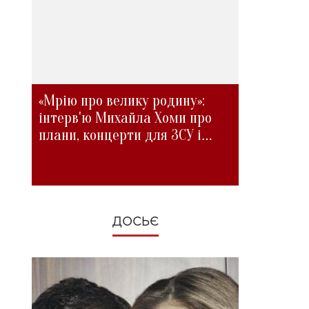
«Мрію про велику родину»:
інтерв'ю Михайла Хоми про
плани, концерти для ЗСУ і
зміни під час війни
ДОСЬЄ