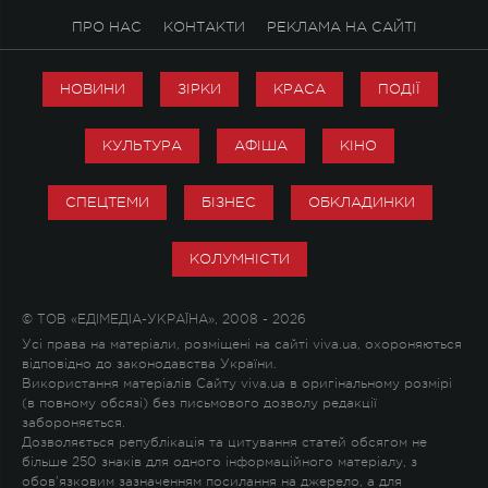
ПРО НАС
КОНТАКТИ
РЕКЛАМА НА САЙТІ
НОВИНИ
ЗІРКИ
КРАСА
ПОДІЇ
КУЛЬТУРА
АФІША
КІНО
СПЕЦТЕМИ
БІЗНЕС
ОБКЛАДИНКИ
КОЛУМНІСТИ
© ТОВ «ЕДІМЕДІА-УКРАЇНА», 2008 - 2026
Усі права на матеріали, розміщені на сайті viva.ua, охороняються
відповідно до законодавства України.
Використання матеріалів Сайту viva.ua в оригінальному розмірі
(в повному обсязі) без письмового дозволу редакції
забороняється.
Дозволяється републікація та цитування статей обсягом не
більше 250 знаків для одного інформаційного матеріалу, з
обов'язковим зазначенням посилання на джерело, а для