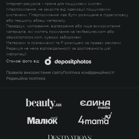
Інтернет-ресурсів – пряме для пошукових систем
гіперпосилання, не закрите від індексації пошуковими
системами. Гіперпосилання має бути розміщене в підзаголовку
або першому абзаці матеріалу.
Передрук, копіювання, відтворення або інше використання
матеріалів, які містять посилання на rexfeatures.com або
depositphotos.com, суворо заборонені.
Матеріали із позначками
!
та
P
розміщені на правах реклами.
Редакція не несе відповідальності за достовірність цієї
інформації.
Стокові фото від:
Правила використання сайту
Політика конфіденційності
Редакційна політика