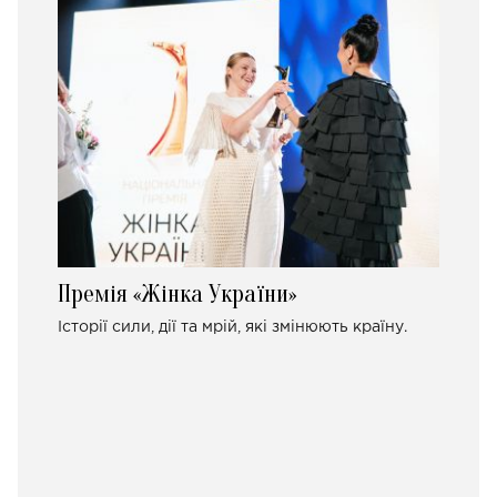
Премія «Жінка України»
Історії сили, дії та мрій, які змінюють країну.