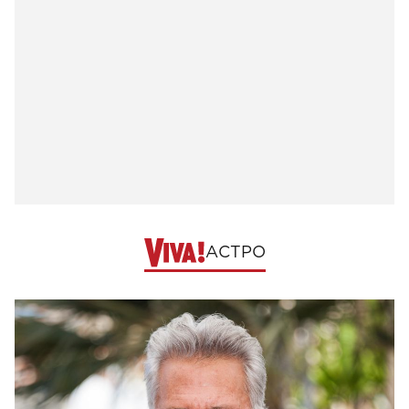
АСТРО