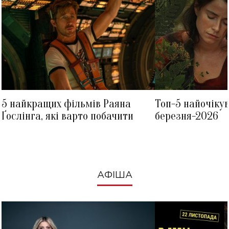
5 найкращих фільмів Раяна
Топ-5 найочіку
Ґослінга, які варто побачити
березня-2026
АФІША