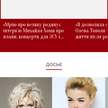
«Мрію про велику родину»:
«Я дозволила с
інтерв'ю Михайла Хоми про
Олена Тополя 
плани, концерти для ЗСУ і
життя після р
зміни під час війни
ДОСЬЄ