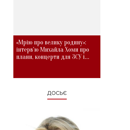
«Мрію про велику родину»:
інтерв'ю Михайла Хоми про
плани, концерти для ЗСУ і
зміни під час війни
ДОСЬЄ