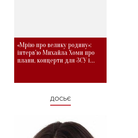
«Мрію про велику родину»:
інтерв'ю Михайла Хоми про
плани, концерти для ЗСУ і
зміни під час війни
ДОСЬЄ