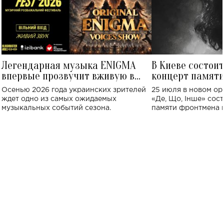
Легендарная музыка ENIGMA
В Киеве состои
впервые прозвучит вживую в
концерт памят
Украине: где состоится концерт
Клименко: более
Осенью 2026 года украинских зрителей
25 июля в новом op
исполнят песн
ждет одно из самых ожидаемых
«Де, Що, Інше» сос
музыкальных событий сезона.
памяти фронтмена
Михаила Клименко. 
особенный музыкал
посвященный артист
стало символом ис
настоящей любви.