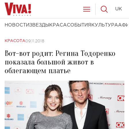
UK
НОВОСТИ
ЗВЕЗДЫ
КРАСА
СОБЫТИЯ
КУЛЬТУРА
АФ
09.11.2018
КРАСОТА
Вот-вот родит: Регина Тодоренко
показала большой живот в
облегающем платье