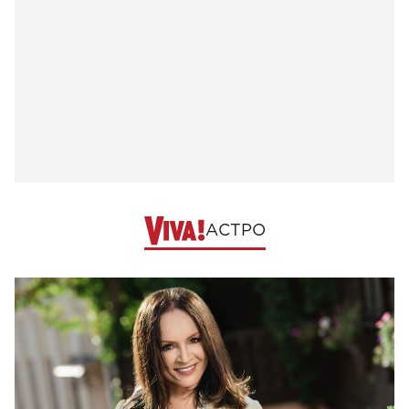
АСТРО