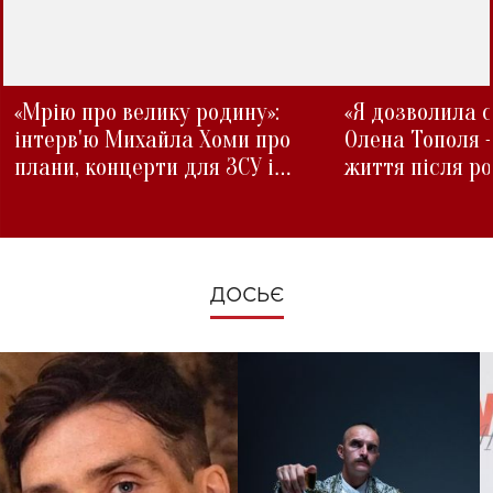
«Мрію про велику родину»:
«Я дозволила с
інтерв'ю Михайла Хоми про
Олена Тополя 
плани, концерти для ЗСУ і
життя після р
зміни під час війни
ДОСЬЄ