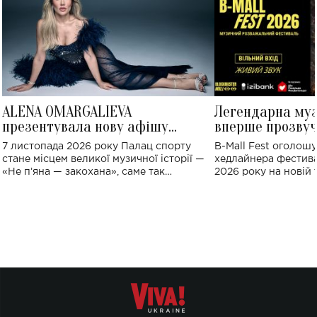
ALENA OMARGALIEVA
Легендарна му
презентувала нову афішу
вперше прозвуч
великого концерту в Палаці
Україні: де від
7 листопада 2026 року Палац спорту
B-Mall Fest оголош
спорту
стане місцем великої музичної історії —
хедлайнера фестива
«Не пʼяна — закохана», саме так
2026 року на новій т
символічно названо майбутній концерт
stage відбудеться у
ALENA OMARGALIEVA.
ENIGMA VOICES' OR