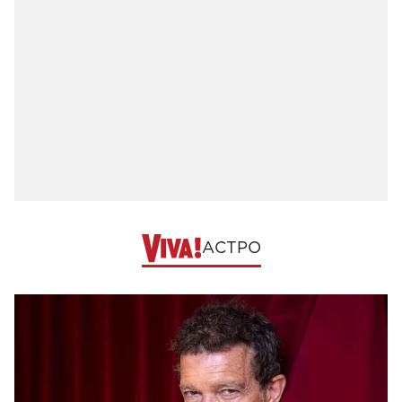
АСТРО