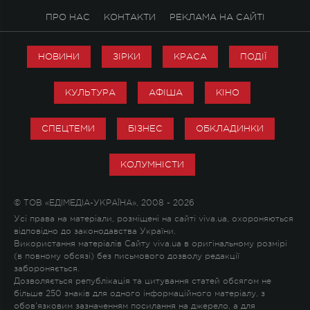
ПРО НАС
КОНТАКТИ
РЕКЛАМА НА САЙТІ
НОВИНИ
ЗІРКИ
КРАСА
ПОДІЇ
КУЛЬТУРА
АФІША
КІНО
СПЕЦТЕМИ
БІЗНЕС
ОБКЛАДИНКИ
КОЛУМНІСТИ
© ТОВ «ЕДІМЕДІА-УКРАЇНА», 2008 - 2026
Усі права на матеріали, розміщені на сайті viva.ua, охороняються
відповідно до законодавства України.
Використання матеріалів Сайту viva.ua в оригінальному розмірі
(в повному обсязі) без письмового дозволу редакції
забороняється.
Дозволяється републікація та цитування статей обсягом не
більше 250 знаків для одного інформаційного матеріалу, з
обов'язковим зазначенням посилання на джерело, а для