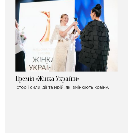
Премія «Жінка України»
Історії сили, дії та мрій, які змінюють країну.