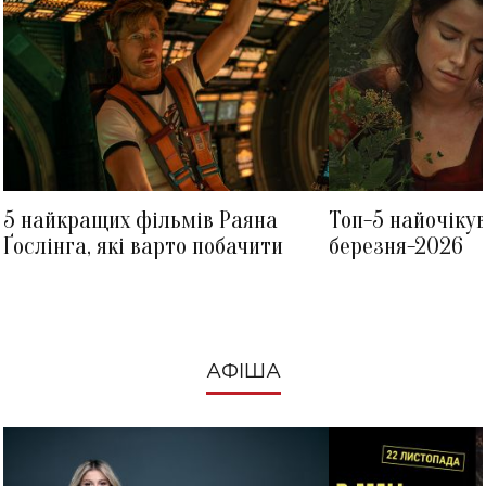
5 найкращих фільмів Раяна
Топ-5 найочіку
Ґослінга, які варто побачити
березня-2026
АФІША