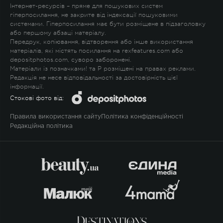
Інтернет-ресурсів – пряме для пошукових систем
гіперпосилання, не закрите від індексації пошуковими
системами. Гіперпосилання має бути розміщене в підзаголовку
або першому абзаці матеріалу.
Передрук, копіювання, відтворення або інше використання
матеріалів, які містять посилання на rexfeatures.com або
depositphotos.com, суворо заборонені.
Матеріали із позначками
!
та
P
розміщені на правах реклами.
Редакція не несе відповідальності за достовірність цієї
інформації.
Стокові фото від:
Правила використання сайту
Політика конфіденційності
Редакційна політика