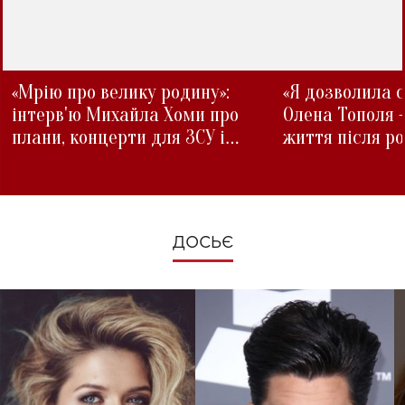
«Мрію про велику родину»:
«Я дозволила с
інтерв'ю Михайла Хоми про
Олена Тополя 
плани, концерти для ЗСУ і
життя після р
зміни під час війни
ДОСЬЄ