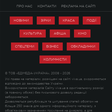
ПРО НАС
КОНТАКТИ
РЕКЛАМА НА САЙТІ
НОВИНИ
ЗІРКИ
КРАСА
ПОДІЇ
КУЛЬТУРА
АФІША
КІНО
СПЕЦТЕМИ
БІЗНЕС
ОБКЛАДИНКИ
КОЛУМНІСТИ
© ТОВ «ЕДІМЕДІА-УКРАЇНА», 2008 - 2026
Усі права на матеріали, розміщені на сайті viva.ua, охороняються
відповідно до законодавства України.
Використання матеріалів Сайту viva.ua в оригінальному розмірі
(в повному обсязі) без письмового дозволу редакції
забороняється.
Дозволяється републікація та цитування статей обсягом не
більше 250 знаків для одного інформаційного матеріалу, з
обов'язковим зазначенням посилання на джерело, а для