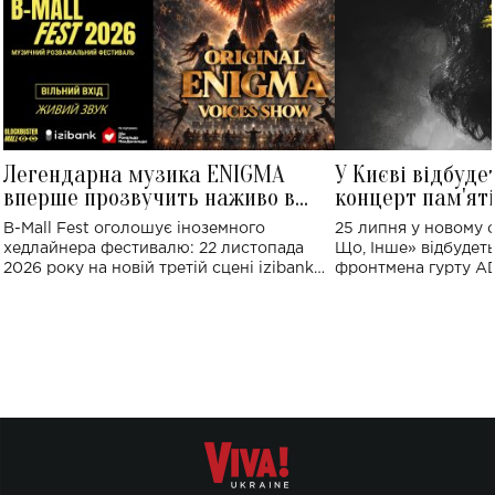
Легендарна музика ENIGMA
У Києві відбуде
вперше прозвучить наживо в
концерт пам'ят
Україні: де відбудеться концерт
Клименка: понад
B-Mall Fest оголошує іноземного
25 липня у новому o
виконають пісн
хедлайнера фестивалю: 22 листопада
Що, Інше» відбудеть
2026 року на новій третій сцені izibank
фронтмена гурту A
stage відбудеться українська прем'єра
Клименка. Це буде 
ENIGMA VOICES' ORIGINAL LIVE SHOW.
вечір, присвячений 
творчість стала си
справжньої любові д