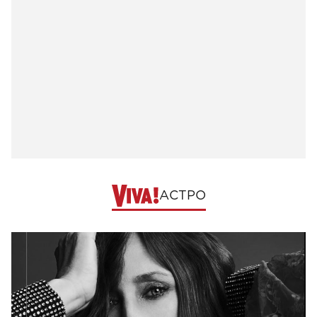
АСТРО