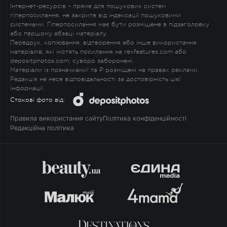
Інтернет-ресурсів – пряме для пошукових систем
гіперпосилання, не закрите від індексації пошуковими
системами. Гіперпосилання має бути розміщене в підзаголовку
або першому абзаці матеріалу.
Передрук, копіювання, відтворення або інше використання
матеріалів, які містять посилання на rexfeatures.com або
depositphotos.com, суворо заборонені.
Матеріали із позначками
!
та
P
розміщені на правах реклами.
Редакція не несе відповідальності за достовірність цієї
інформації.
Стокові фото від:
Правила використання сайту
Політика конфіденційності
Редакційна політика