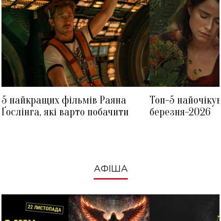
5 найкращих фільмів Раяна
Топ-5 найочіку
Ґослінга, які варто побачити
березня-2026
АФІША