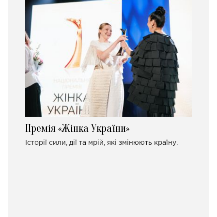
Премія «Жінка України»
Історії сили, дії та мрій, які змінюють країну.