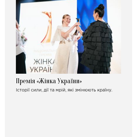
Премія «Жінка України»
Історії сили, дії та мрій, які змінюють країну.