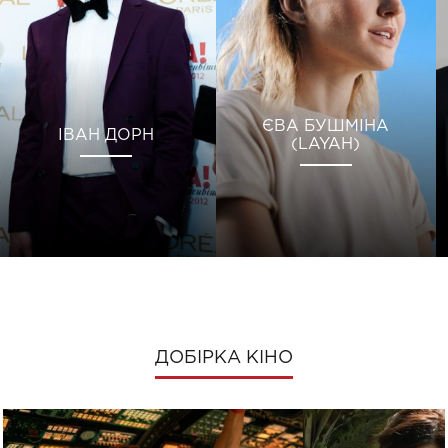
ЄВА БУШМІНА
ІВАН ДОРН
(LAYAH)
ДОБІРКА КІНО