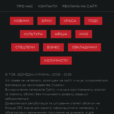
ПРО НАС
КОНТАКТИ
РЕКЛАМА НА САЙТІ
НОВИНИ
ЗІРКИ
КРАСА
ПОДІЇ
КУЛЬТУРА
АФІША
КІНО
СПЕЦТЕМИ
БІЗНЕС
ОБКЛАДИНКИ
КОЛУМНІСТИ
© ТОВ «ЕДІМЕДІА-УКРАЇНА», 2008 - 2026
Усі права на матеріали, розміщені на сайті viva.ua, охороняються
відповідно до законодавства України.
Використання матеріалів Сайту viva.ua в оригінальному розмірі
(в повному обсязі) без письмового дозволу редакції
забороняється.
Дозволяється републікація та цитування статей обсягом не
більше 250 знаків для одного інформаційного матеріалу, з
обов'язковим зазначенням посилання на джерело, а для