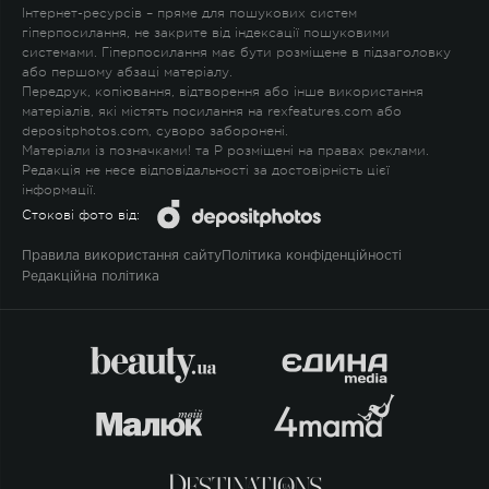
Інтернет-ресурсів – пряме для пошукових систем
гіперпосилання, не закрите від індексації пошуковими
системами. Гіперпосилання має бути розміщене в підзаголовку
або першому абзаці матеріалу.
Передрук, копіювання, відтворення або інше використання
матеріалів, які містять посилання на rexfeatures.com або
depositphotos.com, суворо заборонені.
Матеріали із позначками
!
та
P
розміщені на правах реклами.
Редакція не несе відповідальності за достовірність цієї
інформації.
Стокові фото від:
Правила використання сайту
Політика конфіденційності
Редакційна політика