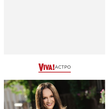
АСТРО