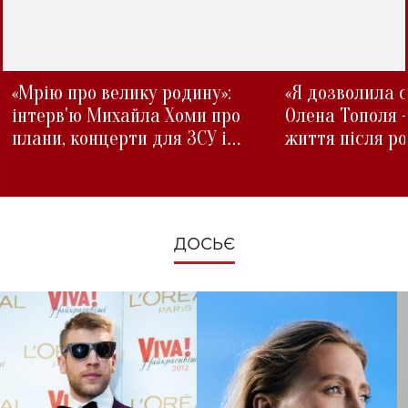
«Мрію про велику родину»:
«Я дозволила с
інтерв'ю Михайла Хоми про
Олена Тополя 
плани, концерти для ЗСУ і
життя після р
зміни під час війни
ДОСЬЄ