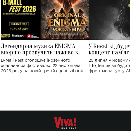
Легендарна музика ENIGMA
У Києві відбуде
вперше прозвучить наживо в
концерт пам'ят
Україні: де відбудеться концерт
Клименка: понад
B-Mall Fest оголошує іноземного
25 липня у новому o
виконають пісн
хедлайнера фестивалю: 22 листопада
Що, Інше» відбудеть
2026 року на новій третій сцені izibank
фронтмена гурту A
stage відбудеться українська прем'єра
Клименка. Це буде 
ENIGMA VOICES' ORIGINAL LIVE SHOW.
вечір, присвячений 
творчість стала си
справжньої любові д