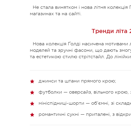
Не стала винятком і нова літня колекція
магазинах та на сайті.
Тренди літа 
Нова колекція Ґолді насичена мотивами л
моделей та зручні фасони, що дають змог
та естетикою стилю стрітстайл. До лінійки
джинси та штани прямого крою;
футболки — оверсайз, вільного крою, 
мініспідниці-шорти — об’ємні, зі скла
романтичні сукні — приталені, з відк