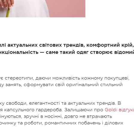
і актуальних світових трендів, комфортний крій,
ункціональність — саме такий одяг створює відоми
ує стереотипи, даючи можливість кожному покупцеві,
ду занять, сформувати свій оригінальний стильний
у свободи, елегантності та актуальних трендів. В
ння капсульного гардероба. Залишаючи про
Goldi відгук
нуються, зручні в носінні, довго не втрачають
очинку та роботи, романтичних побачень і ділових