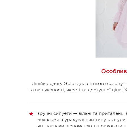
Особливо
Лінійка одягу Goldi для літнього сезону
та вишуканості, якості та доступної ціни
зручні силуети — вільні та приталені,
лекалами з урахуванням типу статури 
чи, навпаки, допомагають приховати п