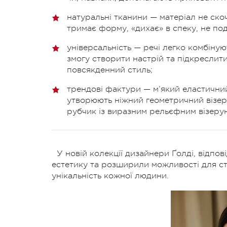
натуральні тканини — матеріал не скоч
тримає форму, «дихає» в спеку, не по
універсальність — речі легко комбіную
змогу створити настрій та підкреслит
повсякденний стиль;
трендові фактури — м’який еластичний
утворюють ніжний геометричний візеру
рубчик із виразним рельєфним візеру
У новій колекції дизайнери Ґолді, відпо
естетику та розширили можливості для с
унікальність кожної людини.