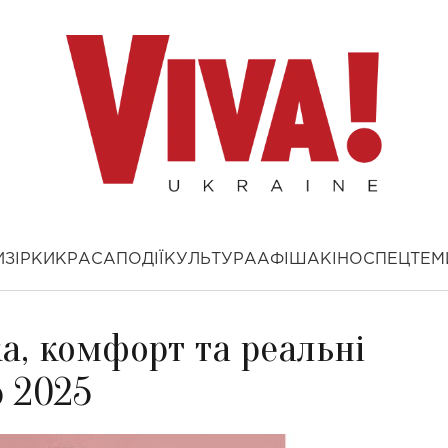
И
ЗІРКИ
КРАСА
ПОДІЇ
КУЛЬТУРА
АФІША
КІНО
СПЕЦТЕМ
ка, комфорт та реальні
ю 2025