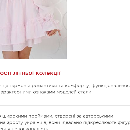
сті літньої колекції
 — це гармонія романтики та комфорту, функціональнос
. Характерними ознаками моделей стали:
 із широкими проймами, створені за авторськими
на зросту українців, вони ідеально підкреслюють фігу
евну недосконалість;