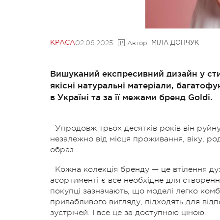
02.06.2025
Автор:
КРАСА
МІЛА ДОНЧУК
Вишуканий експресивний дизайн у стил
якісні натуральні матеріали, багатоф
в Україні та за її межами бренд Goldi.
Упродовж трьох десятків років він руйн
незалежно від місця проживання, віку, ро
образ.
Кожна колекція бренду — це втілення дух
асортименті є все необхідне для створе
покупці зазначають, що моделі легко комбі
привабливого вигляду, підходять для відп
зустрічей. І все це за доступною ціною.