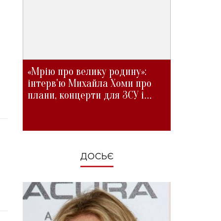
«Мрію про велику родину»:
інтерв'ю Михайла Хоми про
плани, концерти для ЗСУ і
зміни під час війни
ДОСЬЄ