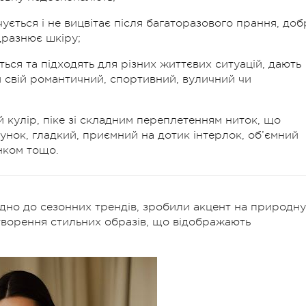
ується і не вицвітає після багаторазового прання, доб
дразнює шкіру;
ться та підходять для різних життєвих ситуацій, дають
и свій романтичний, спортивний, вуличний чи
 кулір, піке зі складним переплетенням ниток, що
нок, гладкий, приємний на дотик інтерлок, об’ємний
нком тощо.
відно до сезонних трендів, зробили акцент на природну
творення стильних образів, що відображають