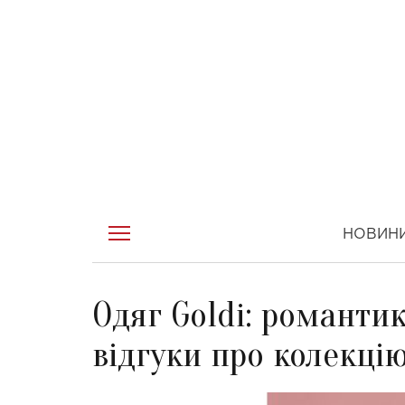
НОВИН
Одяг Goldi: романти
відгуки про колекці