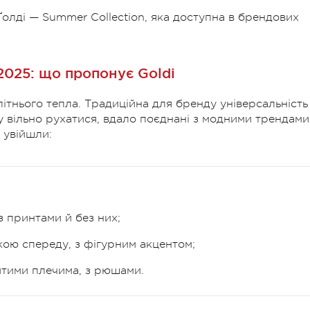
 Ґолді — Summer Collection, яка доступна в брендових
2025: що пропонує Goldi
ітнього тепла. Традиційна для бренду універсальність
у вільно рухатися, вдало поєднані з модними трендами
 увійшли:
з принтами й без них;
дкою спереду, з фігурним акцентом;
ритими плечима, з рюшами.