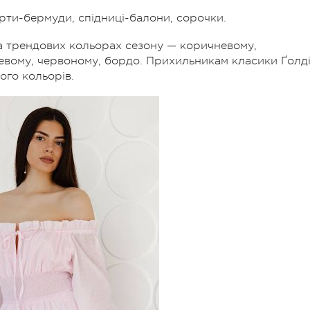
орти-бермуди, спідниці-балони, сорочки.
 та трендових кольорах сезону — коричневому,
вому, червоному, бордо. Прихильникам класики Ґолд
ого кольорів.