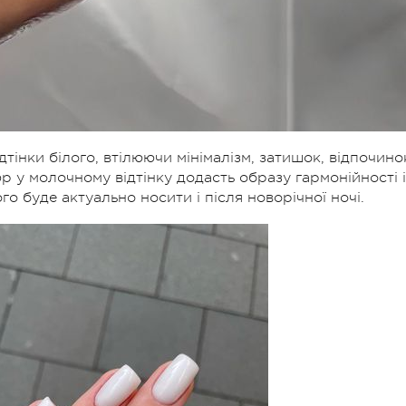
дтінки білого, втілюючи мінімалізм, затишок, відпочино
 у молочному відтінку додасть образу гармонійності і
го буде актуально носити і після новорічної ночі.