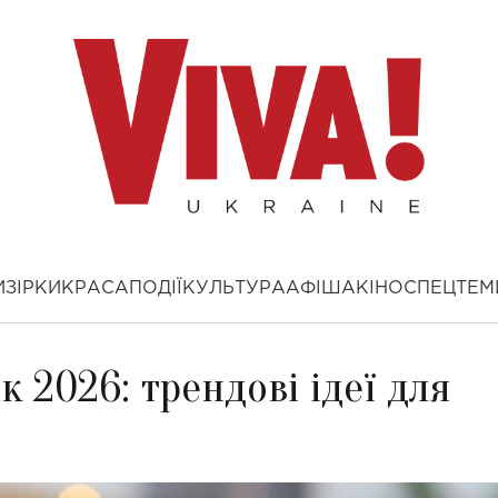
И
ЗІРКИ
КРАСА
ПОДІЇ
КУЛЬТУРА
АФІША
КІНО
СПЕЦТЕМ
 2026: трендові ідеї для