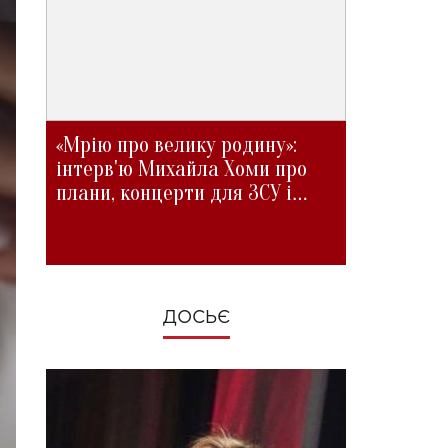
«Мрію про велику родину»:
інтерв'ю Михайла Хоми про
плани, концерти для ЗСУ і
зміни під час війни
ДОСЬЄ