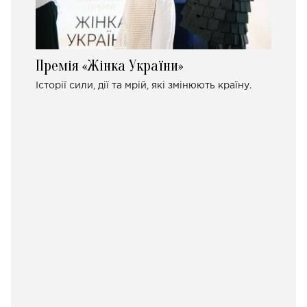
Премія «Жінка України»
Історії сили, дії та мрій, які змінюють країну.