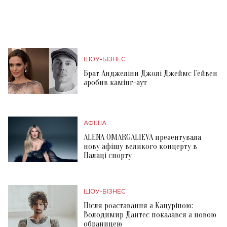
ШОУ-БІЗНЕС
Брат Анджеліни Джолі Джеймс Гейвен
зробив камінг-аут
АФІША
ALENA OMARGALIEVA презентувала
нову афішу великого концерту в
Палаці спорту
ШОУ-БІЗНЕС
Після розставання з Кацуріною:
Володимир Дантес показався з новою
обраницею