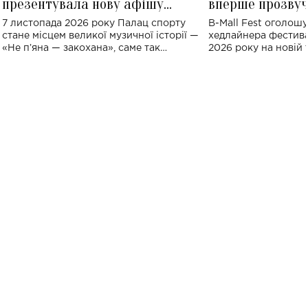
презентувала нову афішу
вперше прозвуч
великого концерту в Палаці
Україні: де від
7 листопада 2026 року Палац спорту
B-Mall Fest оголош
спорту
стане місцем великої музичної історії —
хедлайнера фестива
«Не пʼяна — закохана», саме так
2026 року на новій т
символічно названо майбутній концерт
stage відбудеться у
ALENA OMARGALIEVA.
ENIGMA VOICES' OR