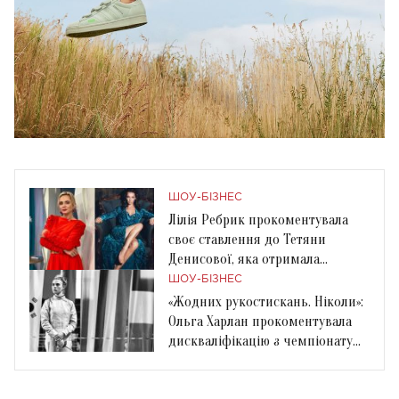
ШОУ-БІЗНЕС
Лілія Ребрик прокоментувала
своє ставлення до Тетяни
Денисової, яка отримала
російський паспорт
ШОУ-БІЗНЕС
«Жодних рукостискань. Ніколи»:
Ольга Харлан прокоментувала
дискваліфікацію з чемпіонату
світу