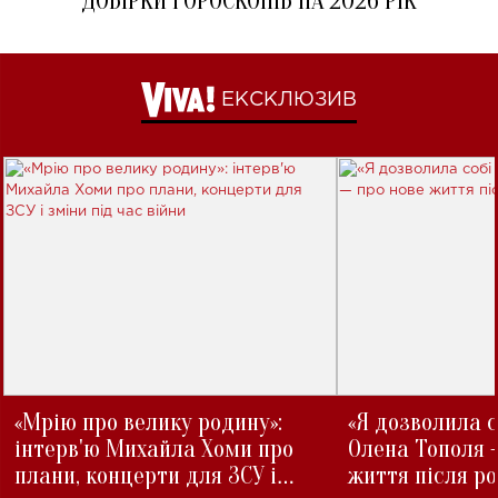
ДОБІРКИ ГОРОСКОПІВ НА 2026 РІК
ЕКСКЛЮЗИВ
«Мрію про велику родину»:
«Я дозволила с
інтерв'ю Михайла Хоми про
Олена Тополя 
плани, концерти для ЗСУ і
життя після р