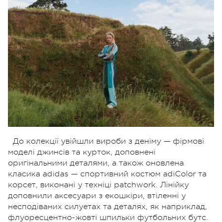
До колекції увійшли вироби з деніму — фірмові
моделі джинсів та курток, доповнені
оригінальними деталями, а також оновлена
класика adidas — спортивний костюм adiColor та
корсет, виконані у техніці patchwork. Лінійку
доповнили аксесуари з екошкіри, втіленні у
несподіваних силуетах та деталях, як наприклад,
флуоресцентно-жовті шпильки футбольних бутс.