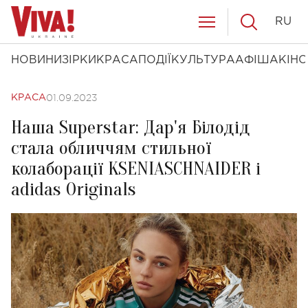
RU
НОВИНИ
ЗІРКИ
КРАСА
ПОДІЇ
КУЛЬТУРА
АФІША
КІНО
01.09.2023
КРАСА
Наша Superstar: Дар'я Білодід
стала обличчям стильної
колаборації KSENIASCHNAIDER і
adidas Originals