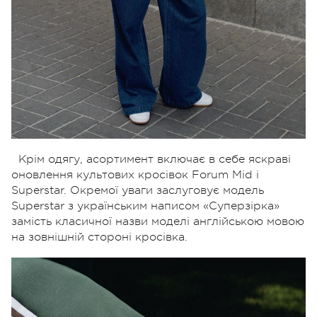
Крім одягу, асортимент включає в себе яскраві
оновлення культових кросівок Forum Mid і
Superstar. Окремої уваги заслуговує модель
Superstar з українським написом «Суперзірка»
замість класичної назви моделі англійською мовою
на зовнішній стороні кросівка.