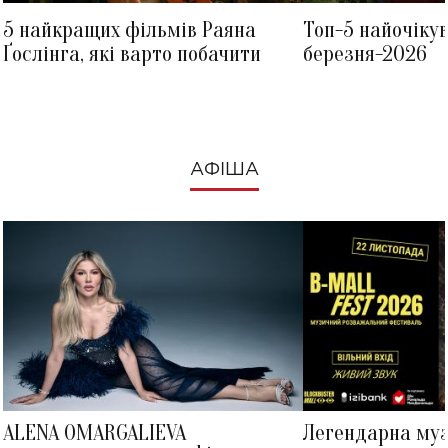
5 найкращих фільмів Раяна
Топ-5 найочіку
Ґослінга, які варто побачити
березня-2026
АФІША
ALENA OMARGALIEVA
Легендарна му