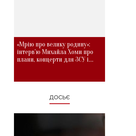
«Мрію про велику родину»:
інтерв'ю Михайла Хоми про
плани, концерти для ЗСУ і
зміни під час війни
ДОСЬЄ