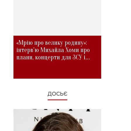
«Мрію про велику родину»:
інтерв'ю Михайла Хоми про
плани, концерти для ЗСУ і
зміни під час війни
ДОСЬЄ