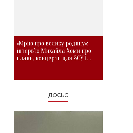
«Мрію про велику родину»:
інтерв'ю Михайла Хоми про
плани, концерти для ЗСУ і
зміни під час війни
ДОСЬЄ