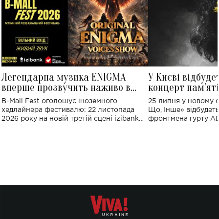
Легендарна музика ENIGMA
У Києві відбуде
вперше прозвучить наживо в
концерт пам'ят
Україні: де відбудеться концерт
Клименка: понад
B-Mall Fest оголошує іноземного
25 липня у новому o
виконають пісн
хедлайнера фестивалю: 22 листопада
Що, Інше» відбудеть
2026 року на новій третій сцені izibank
фронтмена гурту A
stage відбудеться українська прем'єра
Клименка. Це буде 
ENIGMA VOICES' ORIGINAL LIVE SHOW.
вечір, присвячений 
творчість стала си
справжньої любові д