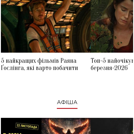
5 найкращих фільмів Раяна
Топ-5 найочіку
Ґослінга, які варто побачити
березня-2026
АФІША