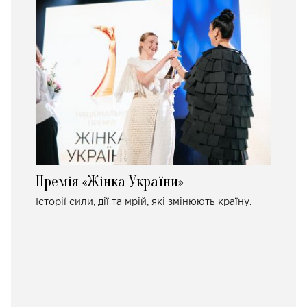
Премія «Жінка України»
Історії сили, дії та мрій, які змінюють країну.