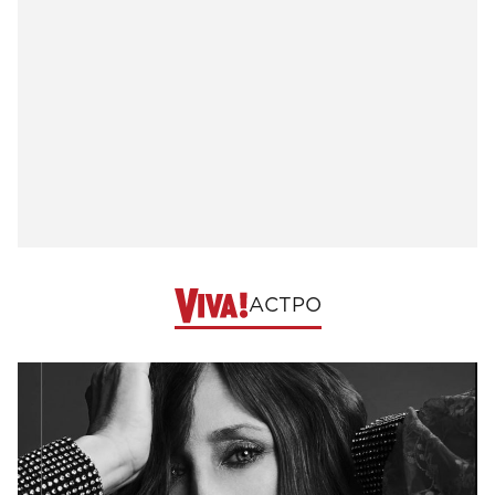
АСТРО