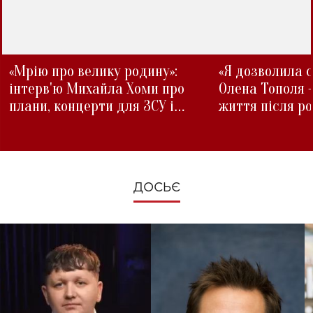
«Мрію про велику родину»:
«Я дозволила с
інтерв'ю Михайла Хоми про
Олена Тополя 
плани, концерти для ЗСУ і
життя після р
зміни під час війни
ДОСЬЄ