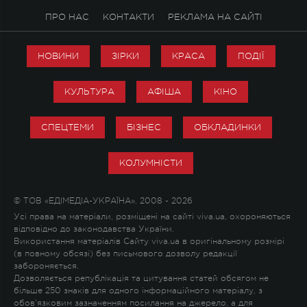
ПРО НАС
КОНТАКТИ
РЕКЛАМА НА САЙТІ
НОВИНИ
ЗІРКИ
КРАСА
ПОДІЇ
КУЛЬТУРА
АФІША
КІНО
СПЕЦТЕМИ
БІЗНЕС
ОБКЛАДИНКИ
КОЛУМНІСТИ
© ТОВ «ЕДІМЕДІА-УКРАЇНА», 2008 - 2026
Усі права на матеріали, розміщені на сайті viva.ua, охороняються
відповідно до законодавства України.
Використання матеріалів Сайту viva.ua в оригінальному розмірі
(в повному обсязі) без письмового дозволу редакції
забороняється.
Дозволяється републікація та цитування статей обсягом не
більше 250 знаків для одного інформаційного матеріалу, з
обов'язковим зазначенням посилання на джерело, а для