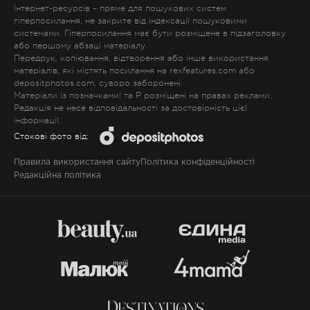
Інтернет-ресурсів – пряме для пошукових систем
гіперпосилання, не закрите від індексації пошуковими
системами. Гіперпосилання має бути розміщене в підзаголовку
або першому абзаці матеріалу.
Передрук, копіювання, відтворення або інше використання
матеріалів, які містять посилання на rexfeatures.com або
depositphotos.com, суворо заборонені.
Матеріали із позначками
!
та
P
розміщені на правах реклами.
Редакція не несе відповідальності за достовірність цієї
інформації.
Стокові фото від:
Правила використання сайту
Політика конфіденційності
Редакційна політика