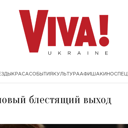
ЕЗДЫ
КРАСА
СОБЫТИЯ
КУЛЬТУРА
АФИША
КИНО
СПЕЦ
 новый блестящий выход