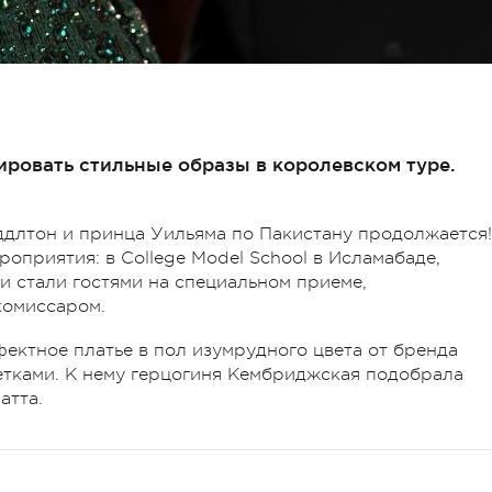
ровать стильные образы в королевском туре.
ддлтон и принца Уильяма по Пакистану продолжается!
роприятия: в College Model School в Исламабаде,
и стали гостями на специальном приеме,
комиссаром.
ектное платье в пол изумрудного цвета от бренда
етками. К нему герцогиня Кембриджская подобрала
атта.