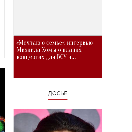
«Мечтаю о семье»: интервью
Михаила Хомы о планах,
концертах для ВСУ и
изменениях во время войны
ДОСЬЕ