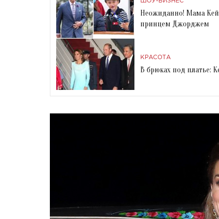
ШОУ-БИЗНЕС
Неожиданно! Мама Кей
принцем Джорджем
КРАСОТА
В брюках под платье: 