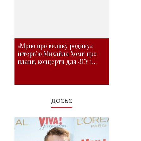
«Мрію про велику родину»:
інтерв'ю Михайла Хоми про
плани, концерти для ЗСУ і
зміни під час війни
ДОСЬЄ