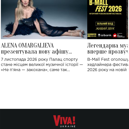
ALENA OMARGALIEVA
Легендарна му
презентувала нову афішу
вперше прозвуч
великого концерту в Палаці
Україні: де від
7 листопада 2026 року Палац спорту
B-Mall Fest оголош
спорту
стане місцем великої музичної історії —
хедлайнера фестива
«Не пʼяна — закохана», саме так
2026 року на новій т
символічно названо майбутній концерт
stage відбудеться у
ALENA OMARGALIEVA.
ENIGMA VOICES' OR