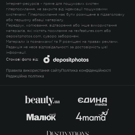
Інтернет-ресурсів – пряме для пошукових систем
гіперпосилання, не закрите від індексації пошуковими
системами. Гіперпосилання має бути розміщене в підзаголовку
або першому абзаці матеріалу.
Передрук, копіювання, відтворення або інше використання
матеріалів, які містять посилання на rexfeatures.com або
depositphotos.com, суворо заборонені.
Матеріали із позначками
!
та
P
розміщені на правах реклами.
Редакція не несе відповідальності за достовірність цієї
інформації.
Стокові фото від:
Правила використання сайту
Політика конфіденційності
Редакційна політика