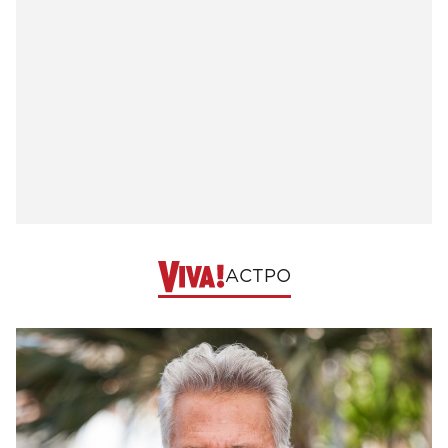
АСТРО