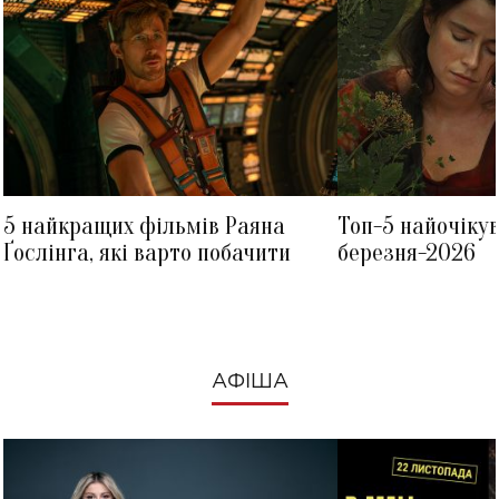
5 найкращих фільмів Раяна
Топ-5 найочіку
Ґослінга, які варто побачити
березня-2026
АФІША