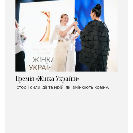
Премія «Жінка України»
Історії сили, дії та мрій, які змінюють країну.