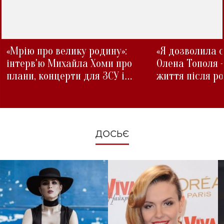
«Мрію про велику родину»:
«Я дозволила с
інтерв'ю Михайла Хоми про
Олена Тополя 
плани, концерти для ЗСУ і
життя після р
зміни під час війни
ДОСЬЄ