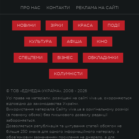
ПРО НАС
КОНТАКТИ
РЕКЛАМА НА САЙТІ
НОВИНИ
ЗІРКИ
КРАСА
ПОДІЇ
КУЛЬТУРА
АФІША
КІНО
СПЕЦТЕМИ
БІЗНЕС
ОБКЛАДИНКИ
КОЛУМНІСТИ
© ТОВ «ЕДІМЕДІА-УКРАЇНА», 2008 - 2026
Усі права на матеріали, розміщені на сайті viva.ua, охороняються
відповідно до законодавства України.
Використання матеріалів Сайту viva.ua в оригінальному розмірі
(в повному обсязі) без письмового дозволу редакції
забороняється.
Дозволяється републікація та цитування статей обсягом не
більше 250 знаків для одного інформаційного матеріалу, з
обов'язковим зазначенням посилання на джерело, а для