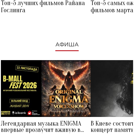
Топ-5 лучших фильмов Райана
Топ-5 самых о
Гослинга
фильмов марта 
посмотреть в к
АФИША
Легендарная музыка ENIGMA
В Киеве состои
впервые прозвучит вживую в
концерт памят