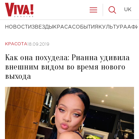
UK
НОВОСТИ
ЗВЕЗДЫ
КРАСА
СОБЫТИЯ
КУЛЬТУРА
АФ
18.09.2019
КРАСОТА
Как она похудела: Рианна удивила
внешним видом во время нового
выхода