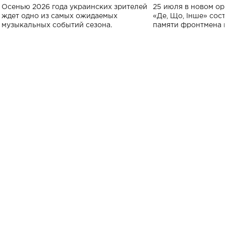
Украине: где состоится концерт
Клименко: более
Осенью 2026 года украинских зрителей
25 июля в новом op
исполнят песн
ждет одно из самых ожидаемых
«Де, Що, Інше» сос
музыкальных событий сезона.
памяти фронтмена
Михаила Клименко. 
особенный музыкал
посвященный артист
стало символом ис
настоящей любви.