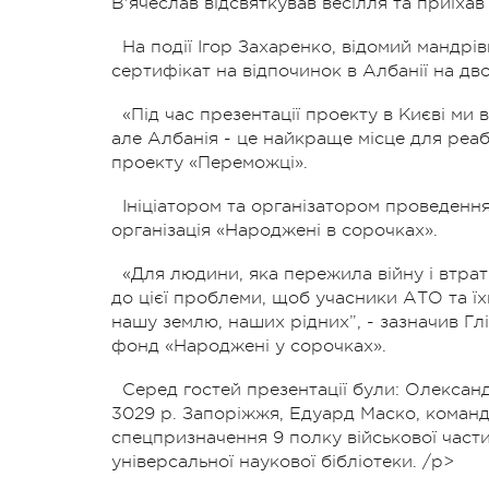
В'ячеслав відсвяткував весілля та приїха
На події Ігор Захаренко, відомий мандрі
сертифікат на відпочинок в Албанії на д
«Під час презентації проекту в Києві ми
але Албанія - це найкраще місце для реабі
проекту «Переможці».
Ініціатором та організатором проведення
організація «Народжені в сорочках».
«Для людини, яка пережила війну і втрат
до цієї проблеми, щоб учасники АТО та їхн
нашу землю, наших рідних”, - зазначив Глі
фонд «Народжені у сорочках».
Серед гостей презентації були: Олексан
3029 р. Запоріжжя, Едуард Маско, коман
спецпризначення 9 полку військової част
універсальної наукової бібліотеки. /p>