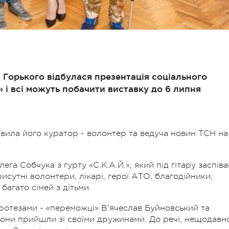
ні Горького відбулася презентація соціального
і всі можуть побачити виставку до 6 липня
вила його куратор - волонтер та ведуча новин ТСН на
га Собчука з гурту «С.К.А.Й.», який під гітару заспіва
присутні волонтери, лікарі, герої АТО, благодійники,
 багато сімей з дітьми.
протезами - «переможці» В'ячеслав Буйновський та
вони прийшли зі своїми дружинами. До речі, нещодавн