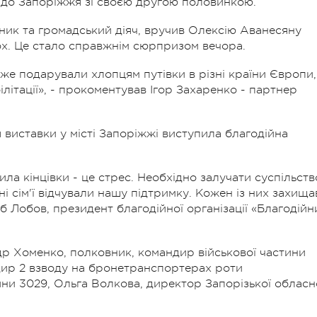
в до Запоріжжя зі своєю другою половинкою.
вник та громадський діяч, вручив Олексію Аванесяну
вох. Це стало справжнім сюрпризом вечора.
 вже подарували хлопцям путівки в різні країни Європи,
літації», - прокоментував Ігор Захаренко - партнер
 виставки у місті Запоріжжі виступила благодійна
ила кінцівки - це стрес. Необхідно залучати суспільств
і сім'ї відчували нашу підтримку. Кожен із них захища
б Лобов, президент благодійної організації «Благодійн
др Хоменко, полковник, командир військової частини
дир 2 взводу на бронетранспортерах роти
ини 3029, Ольга Волкова, директор Запорізької обласн