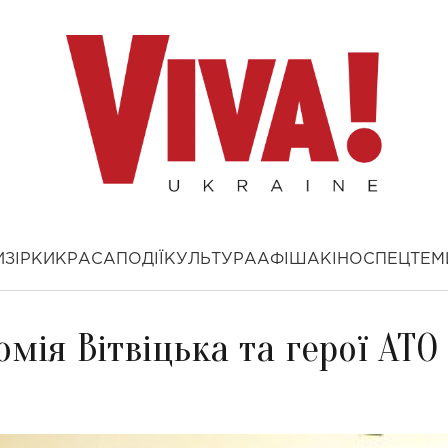
И
ЗІРКИ
КРАСА
ПОДІЇ
КУЛЬТУРА
АФІША
КІНО
СПЕЦТЕМ
омія Вітвіцька та герої АТО