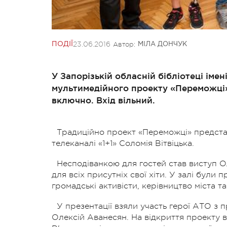
23.06.2016
Автор:
ПОДІЇ
МІЛА ДОНЧУК
У Запорізькій обласній бібліотеці іме
мультимедійного проекту «Переможці» 
включно. Вхід вільний.
Традиційно проект «Переможці» предста
телеканалі «1+1» Соломія Вітвіцька.
Несподіванкою для гостей став виступ Оле
для всіх присутніх свої хіти. У залі були 
громадські активісти, керівництво міста та
У презентації взяли участь герої АТО з 
Олексій Аванесян. На відкриття проекту 