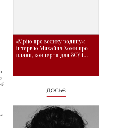
«Мрію про велику родину»:
інтерв'ю Михайла Хоми про
плани, концерти для ЗСУ і
зміни під час війни
о
в
ий
ДОСЬЄ
ої