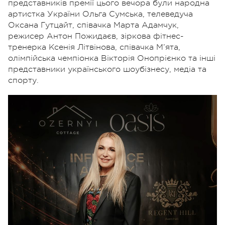
представників премії цього вечора були народна
артистка України Ольга Сумська, телеведуча
Оксана Гутцайт, співачка Марта Адамчук,
режисер Антон Пожидаєв, зіркова фітнес-
тренерка Ксенія Літвінова, співачка М’ята,
олімпійська чемпіонка Вікторія Онопрієнко та інші
представники українського шоубізнесу, медіа та
спорту.