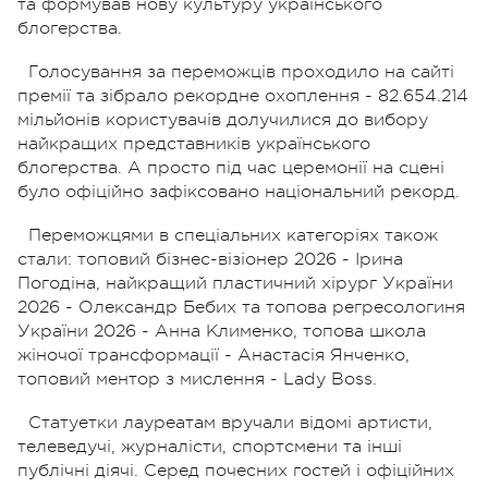
та формував нову культуру українського
блогерства.
Голосування за переможців проходило на сайті
премії та зібрало рекордне охоплення - 82.654.214
мільйонів користувачів долучилися до вибору
найкращих представників українського
блогерства. А просто під час церемонії на сцені
було офіційно зафіксовано національний рекорд.
Переможцями в спеціальних категоріях також
стали: топовий бізнес-візіонер 2026 - Ірина
Погодіна, найкращий пластичний хірург України
2026 - Олександр Бебих та топова регресологиня
України 2026 - Анна Клименко, топова школа
жіночої трансформації - Анастасія Янченко,
топовий ментор з мислення - Lady Boss.
Статуетки лауреатам вручали відомі артисти,
телеведучі, журналісти, спортсмени та інші
публічні діячі. Серед почесних гостей і офіційних