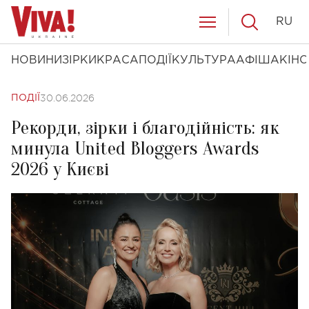
RU
НОВИНИ
ЗІРКИ
КРАСА
ПОДІЇ
КУЛЬТУРА
АФІША
КІНО
30.06.2026
ПОДІЇ
Рекорди, зірки і благодійність: як
минула United Bloggers Awards
2026 у Києві