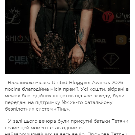
Важливою місією United Bloggers Awards 2026
посіла благодійна місія премії. Усі кошти, зібрані в
межах благодійних ініціатив під час заходу, були
передані на підтримку №428-го батальйону
безпілотних систем «Тінь».
У залі цього вечора були присутні батьки Тетяни,
і саме цей момент став одним із
найзворушливіших за весь вечір. Промова Тетяни