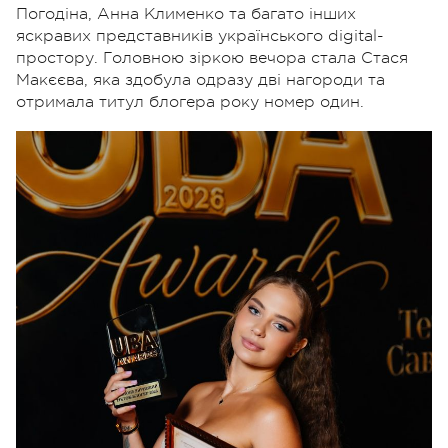
Погодіна, Анна Клименко та багато інших
яскравих представників українського digital-
простору. Головною зіркою вечора стала Стася
Макєєва, яка здобула одразу дві нагороди та
отримала титул блогера року номер один.