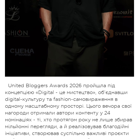
United Bloggers Awards 2026 пройшла під
концепцією «Digital - це мистецтво», об’єднавши
digital-культуру та fashion-самовираження в
одному масштабному просторі. Цього вечора свої
нагороди отримали автори контенту у 24
номінаціях - ті, хто протягом року не лише збирав
мільйонні перегляди, а й реалізовував благодійні
ініціативи, створював суспільно важливі проєкти