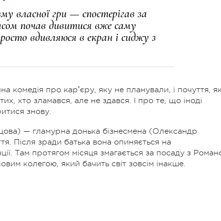
му власної гри — спостерігав за
часом почав дивитися вже саму
просто вдивляюся в екран і сиджу з
 комедія про карʼєру, яку не планували, і почуття, як
х, хто зламався, але не здався. І про те, що іноді
ритися знову.
єцова) — гламурна донька бізнесмена (Олександр
тя. Після зради батька вона опиняється на
ції. Там протягом місяця змагається за посаду з Роман
вим колегою, який бачить світ зовсім інакше.