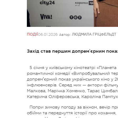
06.01.2026
Автор:
ПОДІЇ
ЛЮДМИЛА ГРІЦФЕЛЬДТ
Захід став першим допремʼєрним показ
5 січня у київському кінотеатрі «Планета
романтичної комедії «Випробувальний термі
допремʼєрний показ українського кіно у 20
інфлюенсерів. Серед них — актори фільму
Малкова, Марічка Хоменко, Тарас Цимбал
Катерина Оліферовська, Кароліна Пампух
Попри зимову погоду за вікном, вечір пр
обійми та передчуття історії про кохання