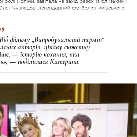
 ролі Поліни, завітала на захід разом із близькими.
Олег Кузнєцов, легендарний футболіст київського
! Від фільму „Випробувальний термін“
ласних акторів, цікаву сюжетну
іше, — історію кохання, яка
ь», — поділилася Катерина.