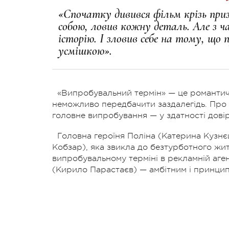
«Спочатку дивився фільм крізь приз
собою, ловив кожну деталь. Але з 
історію. І зловив себе на тому, що 
усмішкою».
«Випробувальний термін» — це романтична
неможливо передбачити заздалегідь. Про ти
головне випробування — у здатності дові
Головна героїня Поліна (Катерина Кузн
Кобзар), яка звикла до безтурботного жит
випробувальному терміні в рекламній аген
(Кирило Парастаєв) — амбітним і принципо