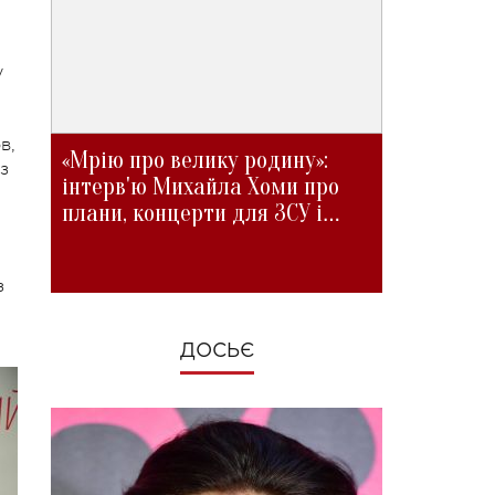
у
в,
«Мрію про велику родину»:
з
інтерв'ю Михайла Хоми про
плани, концерти для ЗСУ і
зміни під час війни
з
ДОСЬЄ