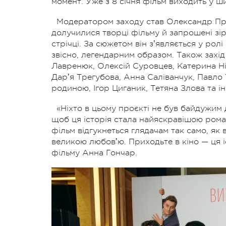
момент. Уже з 8 січня фільм виходить у 
Модератором заходу став Олександр Пре
долучилися творці фільму й запрошені зір
стрічці. За сюжетом він зʼявляється у рол
звісно, легендарним образом. Також захі
Лавренюк, Олексій Суровцев, Катерина Нік
Дарʼя Трегубова, Анна Саліванчук, Павло 
родиною, Ігор Циганик, Тетяна Злова та ін
«Ніхто в цьому проєкті не був байдужим 
щоб ця історія стала найяскравішою ром
фільм відгукнеться глядачам так само, як 
великою любовʼю. Приходьте в кіно — ця 
фільму Анна Гончар.