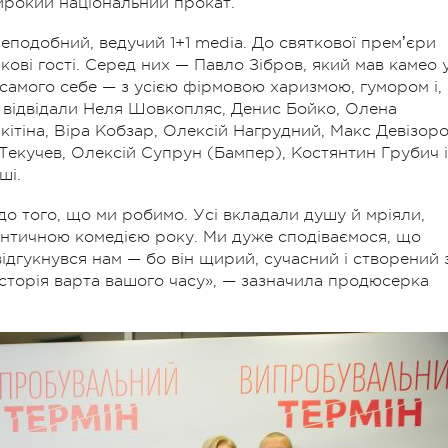
широкий національний прокат.
подобний, ведучий 1+1 media. До святкової премʼєри
кові гості. Серед них — Павло Зібров, який мав камео 
і самого себе — з усією фірмовою харизмою, гумором і,
д відвідали Неля Шовкопляс, Денис Бойко, Олена
ітіна, Віра Кобзар, Олексій Нагрудний, Макс Девізоро
Текучев, Олексій Супрун (Бампер), Костянтин Грубич і
ші.
до того, що ми робимо. Усі вкладали душу й мріяли,
античною комедією року. Ми дуже сподіваємося, що
відгукнувся нам — бо він щирий, сучасний і створений 
історія варта вашого часу», — зазначила продюсерка