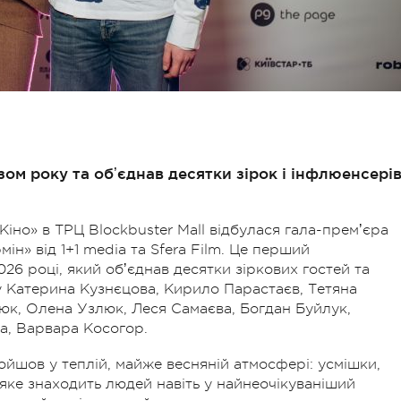
ом року та обʼєднав десятки зірок і інфлюенсерів
 Кіно» в ТРЦ Blockbuster Mall відбулася гала-премʼєра
н» від 1+1 media та Sfera Film. Це перший
26 році, який обʼєднав десятки зіркових гостей та
 Катерина Кузнєцова, Кирило Парастаєв, Тетяна
юк, Олена Узлюк, Леся Самаєва, Богдан Буйлук,
а, Варвара Косогор.
ойшов у теплій, майже весняній атмосфері: усмішки,
, яке знаходить людей навіть у найнеочікуваніший