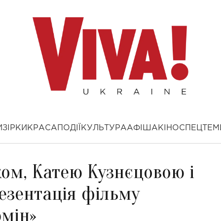
И
ЗІРКИ
КРАСА
ПОДІЇ
КУЛЬТУРА
АФІША
КІНО
СПЕЦТЕМ
ом, Катею Кузнєцовою і
езентація фільму
рмін»