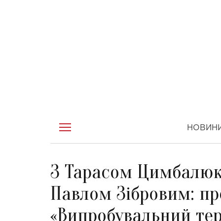
НОВИН
З Тарасом Цимбалюк
Павлом Зібровим: пр
«Випробувальний те