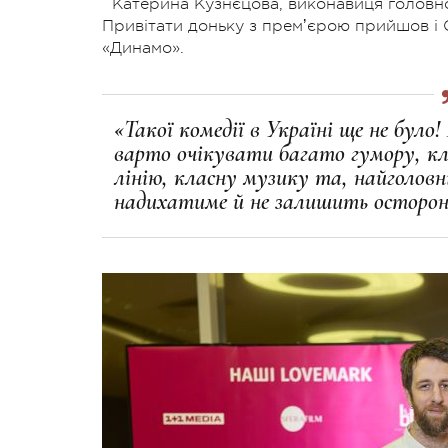
Катерина Кузнєцова, виконавиця головної
Привітати доньку з премʼєрою прийшов і 
«Динамо».
«Такої комедії в Україні ще не було
варто очікувати багато гумору, к
лінію, класну музику та, найголовн
надихатиме й не залишить осторон