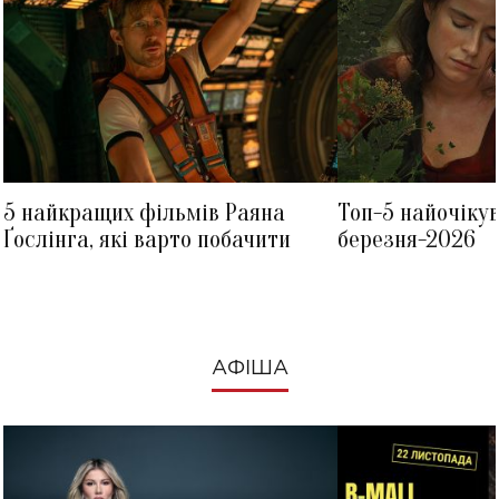
5 найкращих фільмів Раяна
Топ-5 найочіку
Ґослінга, які варто побачити
березня-2026
АФІША