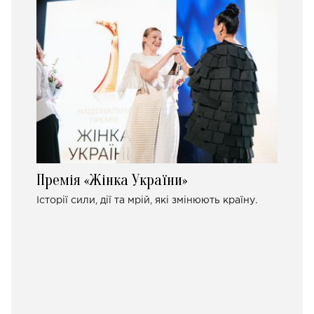
Премія «Жінка України»
Історії сили, дії та мрій, які змінюють країну.