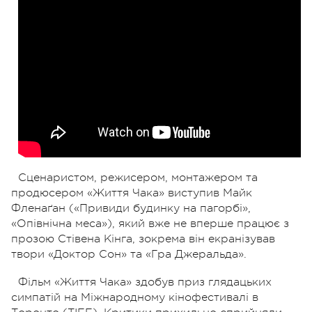
Сценаристом, режисером, монтажером та
продюсером «Життя Чака» виступив Майк
Фленаґан («Привиди будинку на пагорбі»,
«Опівнічна меса»), який вже не вперше працює з
прозою Стівена Кінга, зокрема він екранізував
твори «Доктор Сон» та «Гра Джеральда».
Фільм «Життя Чака» здобув приз глядацьких
симпатій на Міжнародному кінофестивалі в