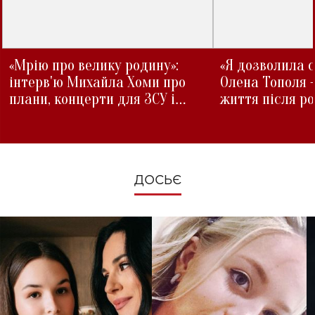
«Мрію про велику родину»:
«Я дозволила с
інтерв'ю Михайла Хоми про
Олена Тополя 
плани, концерти для ЗСУ і
життя після р
зміни під час війни
ДОСЬЄ