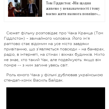
Том Гіддлстон: «Ми щодня
живемо у невизначеності і тому
маємо жити якомога повніше».
Інтерв’ю Viva!
Сюжет фільму розповідає про Чака Кранца (Том
Гіддлстон) – звичайного чоловіка. Його ім’я
раптово стає відомим на усе місто завдяки
привітанню, що з’являється повсюди – на банерах,
радіо, в інтернеті, на стінах і вікнах будинків. Ніхто
не знає, хто такий Чак, але подейкують: якщо він
помре -– з ним загине увесь світ.
Роль юного Чака у фільмі дублював українською
стендап-комік Василь Байдак.