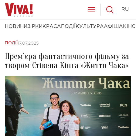
RU
НОВИНИ
ЗІРКИ
КРАСА
ПОДІЇ
КУЛЬТУРА
АФІША
КІНО
17.07.2025
ПОДІЇ
Прем’єра фантастичного фільму за
твором Стівена Кінга «Життя Чака»