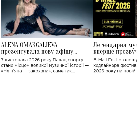
ALENA OMARGALIEVA
Легендарна му
презентувала нову афішу
вперше прозвуч
великого концерту в Палаці
Україні: де від
7 листопада 2026 року Палац спорту
B-Mall Fest оголош
спорту
стане місцем великої музичної історії —
хедлайнера фестива
«Не пʼяна — закохана», саме так
2026 року на новій т
символічно названо майбутній концерт
stage відбудеться у
ALENA OMARGALIEVA.
ENIGMA VOICES' OR