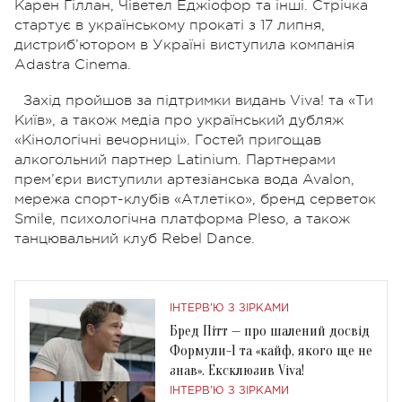
Карен Гіллан, Чіветел Еджіофор та інші. Стрічка
стартує в українському прокаті з 17 липня,
дистриб’ютором в Україні виступила компанія
Adastra Cinema.
Захід пройшов за підтримки видань Viva! та «Ти
Київ», а також медіа про український дубляж
«Кінологічні вечорниці». Гостей пригощав
алкогольний партнер Latinium. Партнерами
прем’єри виступили артезіанська вода Avalon,
мережа спорт-клубів «Атлетіко», бренд серветок
Smile, психологічна платформа Pleso, а також
танцювальний клуб Rebel Dance.
ІНТЕРВ'Ю З ЗІРКАМИ
Бред Пітт — про шалений досвід
Формули-1 та «кайф, якого ще не
знав». Ексклюзив Viva!
ІНТЕРВ'Ю З ЗІРКАМИ