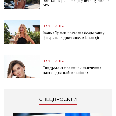
ботокс: через ін'єкції у неї опустилося
око
ШОУ-БІЗНЕС
Іванка Трамп показала бездоганну
фігуру на відпочинку в Ісландії
ШОУ-БІЗНЕС
Синдром «я повинна»: найтихіша
пастка для найсильніших
СПЕЦПРОЄКТИ