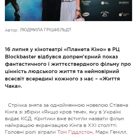
Автор:
ЛЮДМИЛА ГРІЦФЕЛЬДТ
16 липня у кінотеатрі «Планета Кіно» в РЦ
Blockbaster відбувся допрем’єрний показ
фантастичного і життєствердного фільму про
цінність людського життя та неймовірний
всесвіт всередині кожного з нас – «Життя
Чака».
Стрічка знята за однойменною новелою Стівена
Кінга зі збірки «Якщо кров тече», яку в Україні
видає КСД. Критики вже встигли назвати фільм
найкращою екранізацією Кінга в XXI столітті.
Головні ролі зіграли
Том Гіддлстон
, Марк Гемілл,