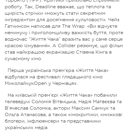
Торонто (TIFF). Критики прихильно сприйняли
роботу. Так, Deadline вважає, що теплота та
щирість стрічки «можуть стати секретним
інгредієнтом для досягнення культовості». Чейз
Гатчинсон написав для The Wrap: «Ви відчуєте
неминучу і приголомшливу важкість буття, проте
водночас “Життя Чака” вразить вас у саме серце
красою існування». А Collider резюмує, що фільм
став найкращою екранізацію Стівена Кінга в
сучасному кіно.
Перша українська прем’єра «Життя Чака»
відбулася на фестивалі глядацького кіно
МиколайчукOpen у Чернівцях.
На київській прем’єрі «Життя Чака» побачили
телеведучі Соломія Вітвицька, Надія Матвєєва та
В’ячеслав Соломка, актори Максим Самчук та
Ольга Атанасова, а також кінокритики, книжкові
блогери, інфлюенсери та представники
українських медіа.