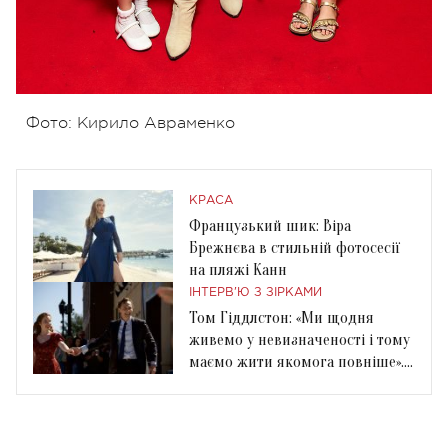
Фото: Кирило Авраменко
КРАСА
Французький шик: Віра
Брежнєва в стильній фотосесії
на пляжі Канн
ІНТЕРВ'Ю З ЗІРКАМИ
Том Гіддлстон: «Ми щодня
живемо у невизначеності і тому
маємо жити якомога повніше».
Інтерв’ю Viva!