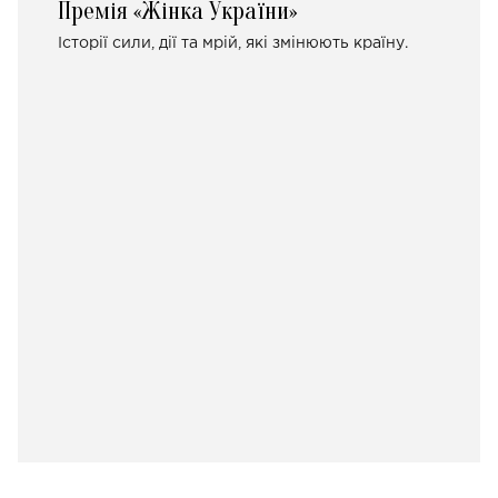
Премія «Жінка України»
Історії сили, дії та мрій, які змінюють країну.