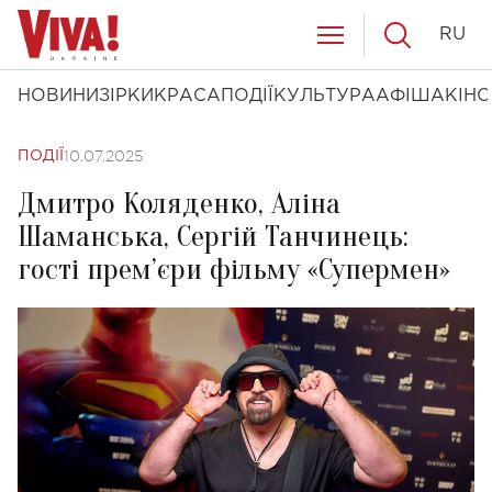
RU
НОВИНИ
ЗІРКИ
КРАСА
ПОДІЇ
КУЛЬТУРА
АФІША
КІНО
10.07.2025
ПОДІЇ
Дмитро Коляденко, Аліна
Шаманська, Сергій Танчинець:
гості прем’єри фільму «Супермен»