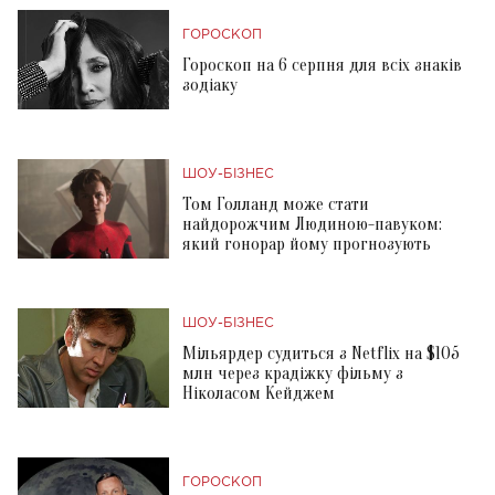
ГОРОСКОП
Гороскоп на 6 серпня для всіх знаків
зодіаку
ШОУ-БІЗНЕС
Том Голланд може стати
найдорожчим Людиною-павуком:
який гонорар йому прогнозують
ШОУ-БІЗНЕС
Мільярдер судиться з Netflix на $105
млн через крадіжку фільму з
Ніколасом Кейджем
ГОРОСКОП