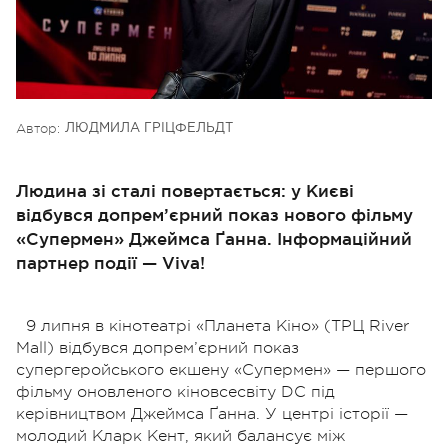
Автор:
ЛЮДМИЛА ГРІЦФЕЛЬДТ
Людина зі сталі повертається: у Києві
відбувся допрем’єрний показ нового фільму
«Супермен» Джеймса Ґанна. Інформаційний
партнер події — Viva!
9 липня в кінотеатрі «Планета Кіно» (ТРЦ River
Mall) відбувся допрем’єрний показ
супергеройського екшену «Супермен» — першого
фільму оновленого кіновсесвіту DC під
керівництвом Джеймса Ґанна. У центрі історії —
молодий Кларк Кент, який балансує між