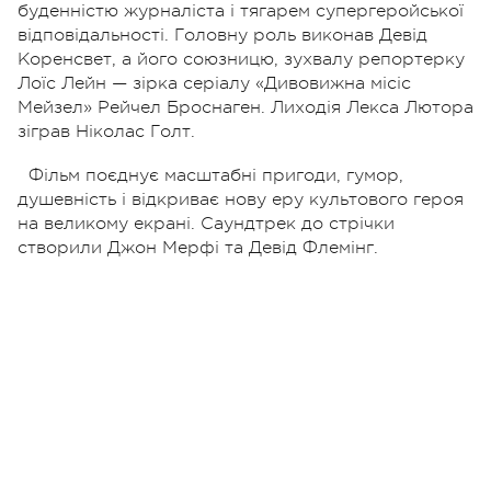
буденністю журналіста і тягарем супергеройської
відповідальності. Головну роль виконав Девід
Коренсвет, а його союзницю, зухвалу репортерку
Лоїс Лейн — зірка серіалу «Дивовижна місіс
Мейзел» Рейчел Броснаген. Лиходія Лекса Лютора
зіграв Ніколас Голт.
Фільм поєднує масштабні пригоди, гумор,
душевність і відкриває нову еру культового героя
на великому екрані. Саундтрек до стрічки
створили Джон Мерфі та Девід Флемінг.