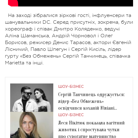
На заході зібралися зіркові гості, інфлуенсери та
шанувальники DC. Серед присутніх, зокрема, були
хореограф і співак Дмитро Коляденко, ведучі
Аліна Шаманська, Андрій Чорновол і Олег
Борисов, режисер Денис Тарасов, актори Євгеній
Лісничий, Павло Шпегун і Сергій Кисіль, лідер
гурту «Без Обмежень» Сергій Танчинець, співачка
Marietta та інші.
ШОУ-БІЗНЕС
Сергій Танчинець одружується:
лідер «Без Обмежень»
освідчився коханій Юліані
Корецькій
ШОУ-БІЗНЕС
Леся Нікітюк показала вагітний
животик і спростувала чутки
про сурогатне материнство