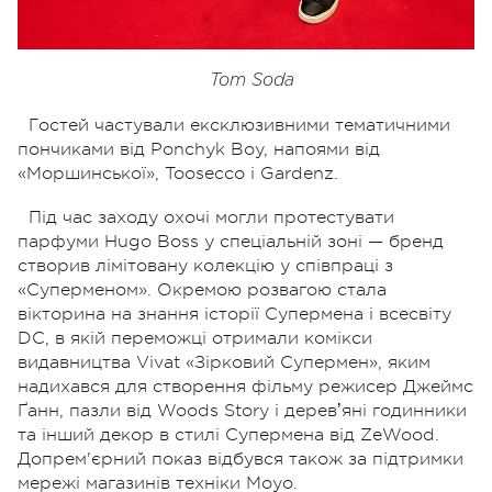
Tom Soda
Гостей частували ексклюзивними тематичними
пончиками від Ponchyk Boy, напоями від
«Моршинської», Toosecco і Gardenz.
Під час заходу охочі могли протестувати
парфуми Hugo Boss у спеціальній зоні — бренд
створив лімітовану колекцію у співпраці з
«Суперменом». Окремою розвагою стала
вікторина на знання історії Супермена і всесвіту
DC, в якій переможці отримали комікси
видавництва Vivat «Зірковий Супермен», яким
надихався для створення фільму режисер Джеймс
Ґанн, пазли від Woods Story і деревʼяні годинники
та інший декор в стилі Супермена від ZeWood.
Допрем'єрний показ відбувся також за підтримки
мережі магазинів техніки Moyo.