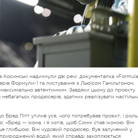
Косинські надихнули дві речі: документалка «Formula 
рів Формули-1 та листування з Льюїсом Гамільтоном,
 максимально автентичним. Завдяки цьому до проєкту
 небагатьох продюсерів, здатних реалізувати настільк
 Бред Пітт утілив усе, чого потребував проєкт, і роль
го:
«Бред — iкона, i я хотiв, щоб Соннi став iконою. Вiн
ї ще глибшою. Вiн чудовий продюсер, був залучений у
 природжений водiй, який справдi захоплюється