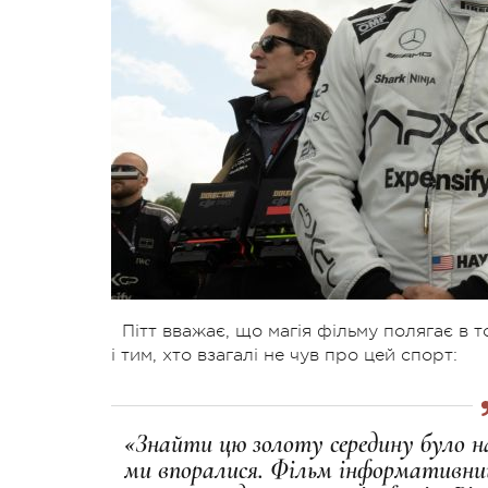
Пітт вважає, що магія фільму полягає в 
i тим, хто взагалi не чув про цей спорт:
«Знайти цю золоту середину було н
ми впоралися. Фiльм iнформативний 