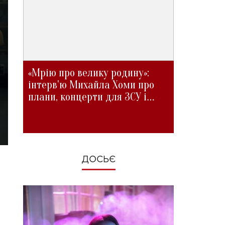
«Мрію про велику родину»:
інтерв'ю Михайла Хоми про
плани, концерти для ЗСУ і
зміни під час війни
ДОСЬЄ
i