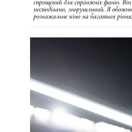
спрощений для справжнiх фанiв. Вiн
несподiвано, зворушливий. Я обожню
розважальне кiно на багатьох рiвня