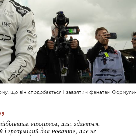
тому, що він сподобається і завзятим фанатам Формули-
айбiльшим викликом, але, здається,
i зрозумiлий для новачкiв, але не