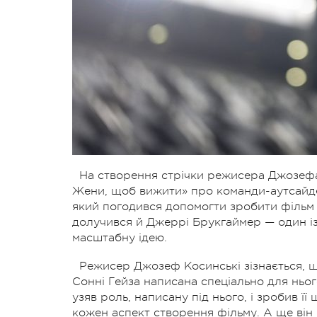
На створення стрічки режисера Джозефа 
Жени, щоб вижити» про команди-аутсайде
який погодився допомогти зробити фільм
долучився й Джеррі Брукгаймер — один із
масштабну ідею.
Режисер Джозеф Косинські зізнається, що
Сонні Гейза написана спеціально для ньо
узяв роль, написану пiд нього, i зробив ї
кожен аспект створення фiльму. А ще вiн