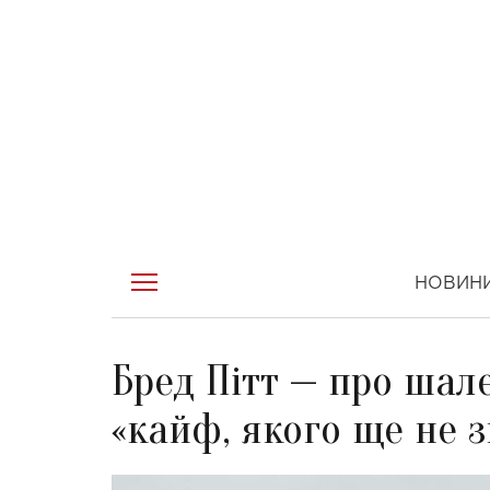
НОВИН
Бред Пітт — про шал
«кайф, якого ще не з