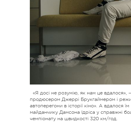
«Я досі не розумію, як нам це вдалося», 
продюсером Джеррі Брукгаймером і режи
автоперегони в iсторiї кiно». А вдалося їм
майданчику Дамсона Ідріса у справжні бо
чемпіонату на швидкості 320 км/год.