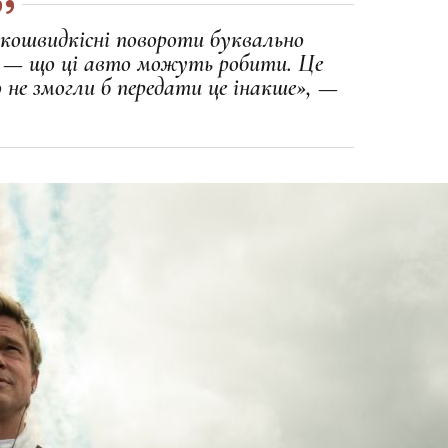
кошвидкісні повороти буквально
є — що ці авто можуть робити. Це
о не змогли б передати це інакше», —