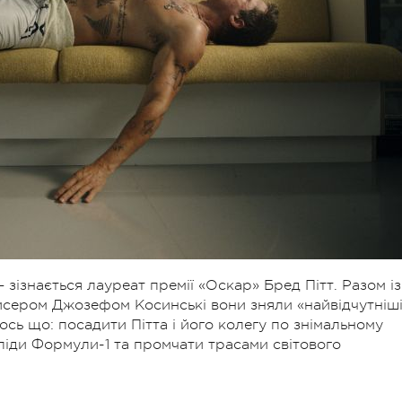
— зізнається лауреат премії «Оскар» Бред Пітт. Разом із
сером Джозефом Косинські вони зняли «найвiдчутніш
 ось що: посадити Пітта і його колегу по знімальному
ліди Формули-1 та промчати трасами світового