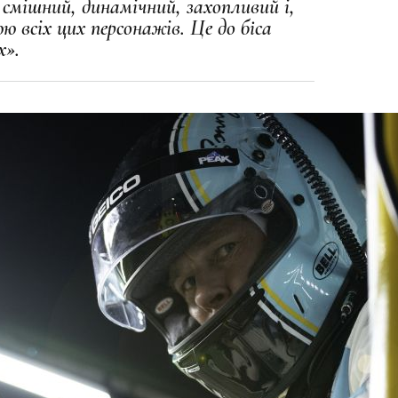
 смiшний, динамiчний, захопливий i,
ю всiх цих персонажiв. Це до біса
х».