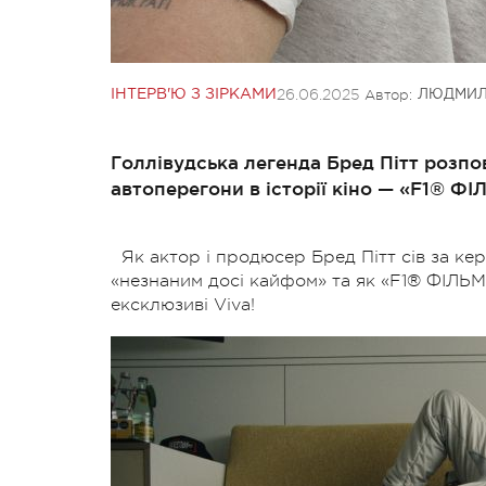
26.06.2025
Автор:
ІНТЕРВ'Ю З ЗІРКАМИ
ЛЮДМИЛ
Голлівудська легенда Бред Пітт розпо
автоперегони в історії кіно — «F1® ФІ
Як актор і продюсер Бред Пітт сів за ке
«незнаним досі кайфом» та як «F1® ФІЛЬМ
ексклюзиві Viva!