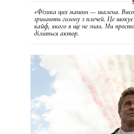
«Фізика цих машин — шалена. Висо
зривають голову з плечей. Це шоку
кайф, якого я ще не знав. Ми прост
ділиться актор.